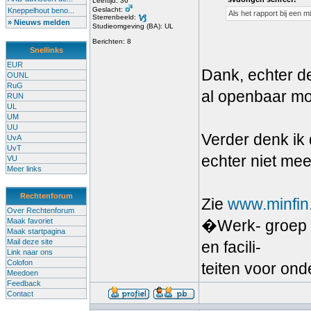
Leeftijd: 36
Geslacht:
Kneppelhout beno...
Als het rapport bij een 
Sterrenbeeld:
» Nieuws melden
Studieomgeving (BA): UL
Berichten: 8
Snellinks
EUR
Dank, echter de
OUNL
RuG
al openbaar mo
RUN
UL
UM
UU
Verder denk ik d
UvA
UvT
echter niet mee
VU
Meer links
Rechtenforum
Zie
www.minfin
Over Rechtenforum
Maak favoriet
�Werk- groep e
Maak startpagina
Mail deze site
en facili-
Link naar ons
Colofon
teiten voor on
Meedoen
Feedback
Contact