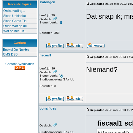
svdongen
Geplaatst
: za 25 mei 2013 15:
Recente topics
Online veiling...
Dat snap ik; mi
Leeftijd: 30
Slope Unblocke...
Geslacht:
Slope Game Tip...
Sterrenbeeld:
Oude Wet op de...
Wet op het Fin...
Berichten: 359
Carrière
Boekel De Ner�e
CMS DSB
fiscaal1
Geplaatst
: di 28 mei 2013 17:
Content Syndication
Niemand?
Leeftijd: 36
Geslacht:
Sterrenbeeld:
Studieomgeving (BA): UL
Berichten: 8
bona fides
Geplaatst
: di 28 mei 2013 19:
fiscaal1 sc
Geslacht:
Studieomgeving (BA): UL