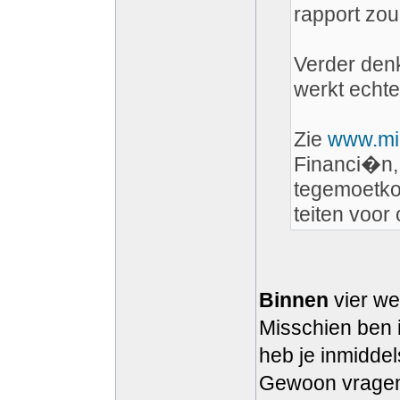
rapport zou
Verder denk 
werkt echte
Zie
www.min
Financi�n, 
tegemoetkom
teiten voo
Binnen
vier we
Misschien ben 
heb je inmiddel
Gewoon vragen o