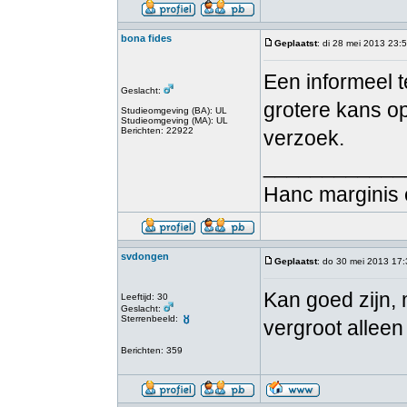
bona fides
Geplaatst
: di 28 mei 2013 23:
Een informeel te
Geslacht:
grotere kans o
Studieomgeving (BA): UL
Studieomgeving (MA): UL
Berichten: 22922
verzoek.
____________
Hanc marginis 
svdongen
Geplaatst
: do 30 mei 2013 17
Kan goed zijn, 
Leeftijd: 30
Geslacht:
Sterrenbeeld:
vergroot allee
Berichten: 359