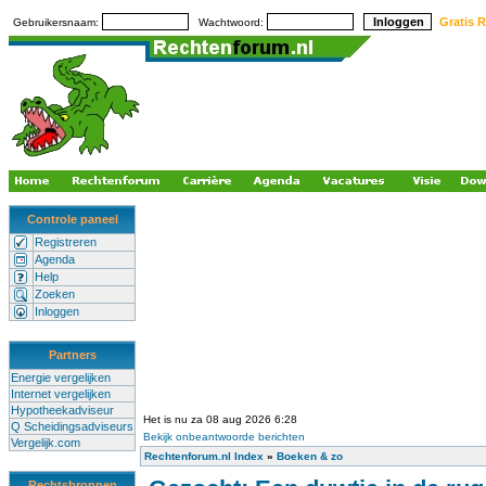
Gratis R
Gebruikersnaam:
Wachtwoord:
Controle paneel
Registreren
Agenda
Help
Zoeken
Inloggen
Partners
Energie vergelijken
Internet vergelijken
Hypotheekadviseur
Het is nu za 08 aug 2026 6:28
Q Scheidingsadviseurs
Bekijk onbeantwoorde berichten
Vergelijk.com
Rechtenforum.nl Index
»
Boeken & zo
Rechtsbronnen