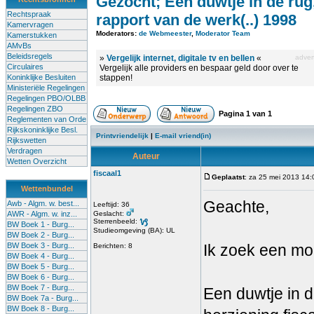
Gezocht; Een duwtje in de rug
Rechtspraak
rapport van de werk(..) 1998
Kamervragen
Moderators:
de Webmeester
,
Moderator Team
Kamerstukken
AMvBs
Beleidsregels
»
Vergelijk internet, digitale tv en bellen
«
advert
Circulaires
Vergelijk alle providers en bespaar geld door over te
Koninklijke Besluiten
stappen!
Ministeriële Regelingen
Regelingen PBO/OLBB
Regelingen ZBO
Pagina
1
van
1
Reglementen van Orde
Rijkskoninklijke Besl.
Printvriendelijk
|
E-mail vriend(in)
Rijkswetten
Verdragen
Auteur
Wetten Overzicht
fiscaal1
Geplaatst
: za 25 mei 2013 14:
Wettenbundel
Geachte,
Awb - Algm. w. best...
Leeftijd: 36
AWR - Algm. w. inz...
Geslacht:
Sterrenbeeld:
BW Boek 1 - Burg...
Studieomgeving (BA): UL
BW Boek 2 - Burg...
BW Boek 3 - Burg...
Ik zoek een moei
Berichten: 8
BW Boek 4 - Burg...
BW Boek 5 - Burg...
BW Boek 6 - Burg...
BW Boek 7 - Burg...
Een duwtje in d
BW Boek 7a - Burg...
BW Boek 8 - Burg...