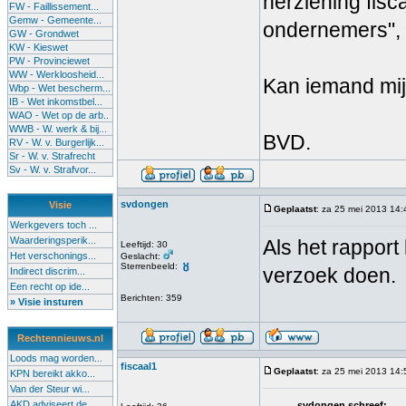
herziening fisc
FW - Faillissement...
Gemw - Gemeente...
ondernemers", 2
GW - Grondwet
KW - Kieswet
PW - Provinciewet
WW - Werkloosheid...
Kan iemand mij
Wbp - Wet bescherm...
IB - Wet inkomstbel...
WAO - Wet op de arb..
WWB - W. werk & bij...
BVD.
RV - W. v. Burgerlijk...
Sr - W. v. Strafrecht
Sv - W. v. Strafvor...
svdongen
Visie
Geplaatst
: za 25 mei 2013 14:
Werkgevers toch ...
Waarderingsperik...
Als het rapport
Leeftijd: 30
Het verschonings...
Geslacht:
Sterrenbeeld:
verzoek doen.
Indirect discrim...
Een recht op ide...
Berichten: 359
» Visie insturen
Rechtennieuws.nl
Loods mag worden...
fiscaal1
Geplaatst
: za 25 mei 2013 14:
KPN bereikt akko...
Van der Steur wi...
AKD adviseert de...
svdongen schreef: