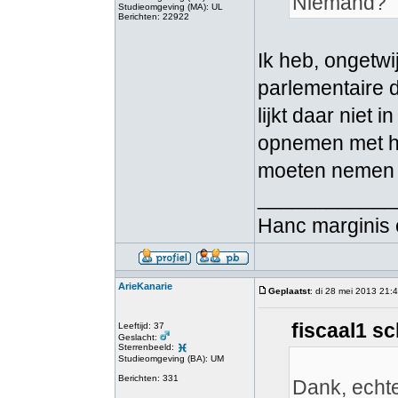
Niemand?
Studieomgeving (MA): UL
Berichten: 22922
Ik heb, ongetwij
parlementaire
lijkt daar niet 
opnemen met het
moeten nemen in
____________
Hanc marginis 
ArieKanarie
Geplaatst
: di 28 mei 2013 21:
fiscaal1 sc
Leeftijd: 37
Geslacht:
Sterrenbeeld:
Studieomgeving (BA): UM
Berichten: 331
Dank, echte