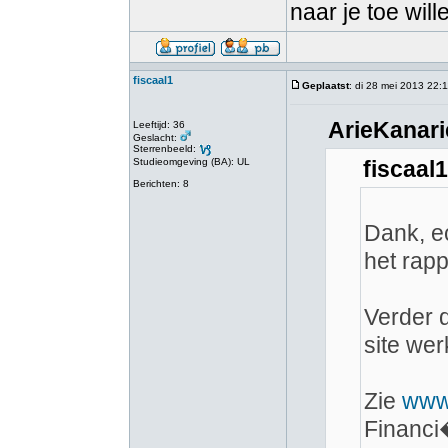
naar je toe will
fiscaal1
Geplaatst
: di 28 mei 2013 22:
ArieKanari
Leeftijd: 36
Geslacht:
Sterrenbeeld:
Studieomgeving (BA): UL
fiscaal
Berichten: 8
Dank, ec
het rapp
Verder d
site wer
Zie
www.
Financi