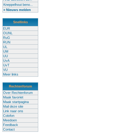
Kneppelhout beno...
» Nieuws melden
Snellinks
EUR
OUNL
RuG
RUN
UL
UM
UU
UvA
UvT
VU
Meer links
Rechtenforum
Over Rechtenforum
Maak favoriet
Maak startpagina
Mail deze site
Link naar ons
Colofon
Meedoen
Feedback
Contact