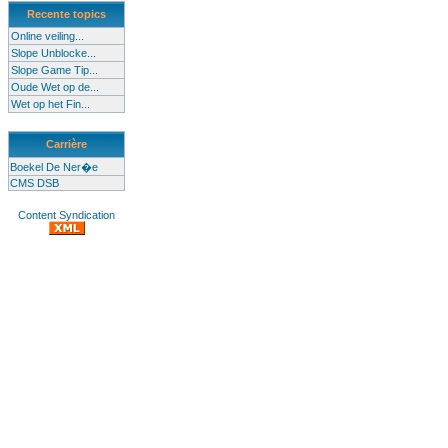
Recente topics
Online veiling...
Slope Unblocke...
Slope Game Tip...
Oude Wet op de...
Wet op het Fin...
Carrière
Boekel De Ner�e
CMS DSB
Content Syndication