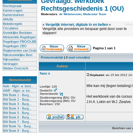
Gevraagd: werkboek
Rechtspraak
Rechtsgeschiedenis 1 (OU)
Kamervragen
Moderators:
de Webmeester
,
Moderator Team
Kamerstukken
AMvBs
Beleidsregels
»
Vergelijk internet, digitale tv en bellen
«
advert
Circulaires
Vergelijk alle providers en bespaar geld door over te
Koninklijke Besluiten
stappen!
Ministeriële Regelingen
Regelingen PBO/OLBB
Regelingen ZBO
Pagina
1
van
1
Reglementen van Orde
Rijkskoninklijke Besl.
Printvriendelijk
|
E-mail vriend(in)
Rijkswetten
Verdragen
Auteur
Wetten Overzicht
fiasc o
Geplaatst
: wo 15 feb 2012 14
Wettenbundel
Wie kan mij (tegen betaling
Awb - Algm. w. best...
Leeftijd: 126
AWR - Algm. w. inz...
Geslacht:
Sterrenbeeld:
BW Boek 1 - Burg...
Het werkboek van de cursus 
Studieomgeving (BA): OU
BW Boek 2 - Burg...
Studieomgeving (MA): OU
J.H.A. Lokin en W.J. Zwalve.
BW Boek 3 - Burg...
Berichten: 150
BW Boek 4 - Burg...
BW Boek 5 - Burg...
BW Boek 6 - Burg...
BW Boek 7 - Burg...
BW Boek 7a - Burg...
Berichten van 
BW Boek 8 - Burg...