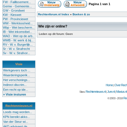
FW - Faillissement...
Pagina
1
van
1
Gemw - Gemeente...
GW - Grondwet
Rechtenforum.nl Index
»
Boeken & zo
KW - Kieswet
PW - Provinciewet
WW - Werkloosheid...
Wie zijn er online?
Wbp - Wet bescherm...
IB - Wet inkomstbel...
Leden op dit forum: Geen
WAO - Wet op de arb..
WWB - W. werk & bij...
RV - W. v. Burgerlijk...
Sr - W. v. Strafrecht
Sv - W. v. Strafvor...
Visie
Werkgevers toch ...
Waarderingsperik...
Het verschonings...
Indirect discrim...
Home
Over Recht
|
Een recht op ide...
Rechtennieuws.nl
Jure.nl
Maxius.nl
Sites:
|
|
» Visie insturen
Rec
© 2003 - 2018
Rechtennieuws.nl
Loods mag worden...
KPN bereikt akko...
Van der Steur wi...
AKD adviseert de...