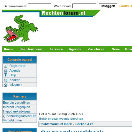
Gratis R
Gebruikersnaam:
Wachtwoord:
Controle paneel
Registreren
Agenda
Help
Zoeken
Inloggen
Partners
Energie vergelijken
Internet vergelijken
Hypotheekadviseur
Het is nu ma 10 aug 2026 11:27
Q Scheidingsadviseurs
Bekijk onbeantwoorde berichten
Vergelijk.com
Rechtenforum.nl Index
»
Boeken & zo
Rechtsbronnen