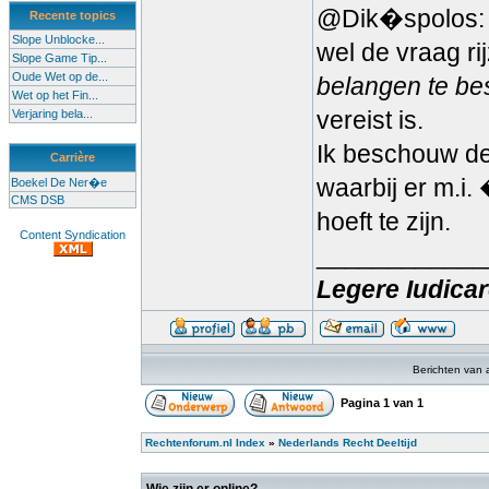
@Dik�spolos: Ik
Recente topics
Slope Unblocke...
wel de vraag rij
Slope Game Tip...
Oude Wet op de...
belangen te b
Wet op het Fin...
vereist is.
Verjaring bela...
Ik beschouw de 
Carrière
waarbij er m.i.
Boekel De Ner�e
CMS DSB
hoeft te zijn.
Content Syndication
____________
Legere Iudica
Berichten van 
Pagina
1
van
1
Rechtenforum.nl Index
»
Nederlands Recht Deeltijd