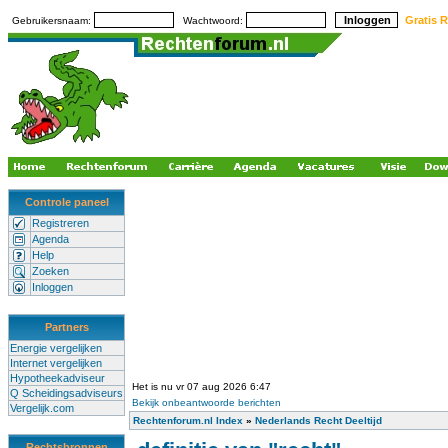
Gratis R
Gebruikersnaam:
Wachtwoord:
Controle paneel
Registreren
Agenda
Help
Zoeken
Inloggen
Partners
Energie vergelijken
Internet vergelijken
Hypotheekadviseur
Het is nu vr 07 aug 2026 6:47
Q Scheidingsadviseurs
Bekijk onbeantwoorde berichten
Vergelijk.com
Rechtenforum.nl Index
»
Nederlands Recht Deeltijd
Rechtsbronnen