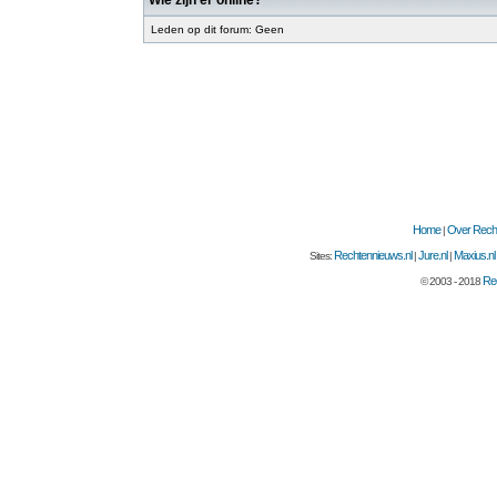
Wie zijn er online?
Leden op dit forum: Geen
Home
Over Recht
|
Rechtennieuws.nl
Jure.nl
Maxius.nl
Sites:
|
|
Rec
© 2003 - 2018