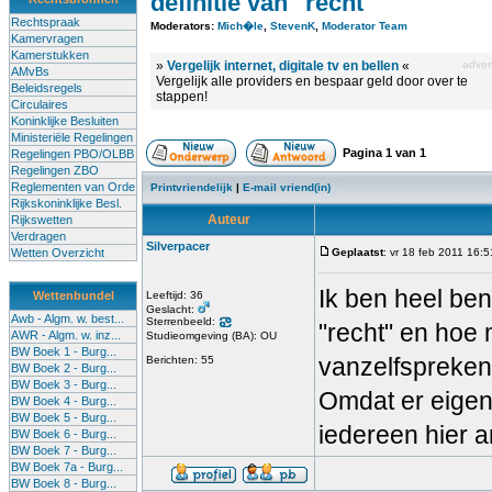
definitie van "recht"
Rechtspraak
Moderators:
Mich�le
,
StevenK
,
Moderator Team
Kamervragen
Kamerstukken
»
Vergelijk internet, digitale tv en bellen
«
advert
AMvBs
Vergelijk alle providers en bespaar geld door over te
Beleidsregels
stappen!
Circulaires
Koninklijke Besluiten
Ministeriële Regelingen
Pagina
1
van
1
Regelingen PBO/OLBB
Regelingen ZBO
Reglementen van Orde
Printvriendelijk
|
E-mail vriend(in)
Rijkskoninklijke Besl.
Auteur
Rijkswetten
Verdragen
Silverpacer
Wetten Overzicht
Geplaatst
: vr 18 feb 2011 16:5
Ik ben heel ben
Wettenbundel
Leeftijd: 36
Geslacht:
Awb - Algm. w. best...
Sterrenbeeld:
"recht" en hoe 
AWR - Algm. w. inz...
Studieomgeving (BA): OU
BW Boek 1 - Burg...
vanzelfsprekend
Berichten: 55
BW Boek 2 - Burg...
BW Boek 3 - Burg...
Omdat er eigenl
BW Boek 4 - Burg...
BW Boek 5 - Burg...
iedereen hier a
BW Boek 6 - Burg...
BW Boek 7 - Burg...
BW Boek 7a - Burg...
BW Boek 8 - Burg...