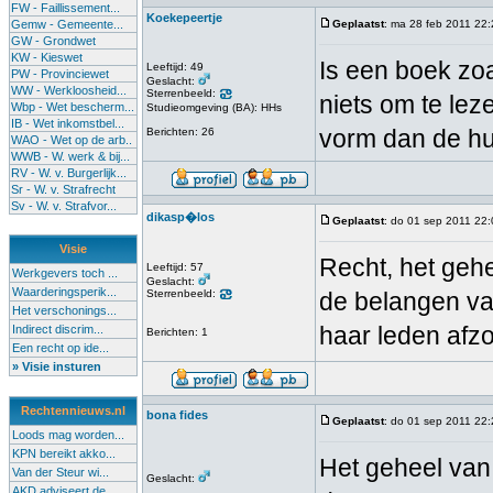
FW - Faillissement...
Koekepeertje
Gemw - Gemeente...
Geplaatst
: ma 28 feb 2011 22
GW - Grondwet
KW - Kieswet
Is een boek zoa
Leeftijd: 49
PW - Provinciewet
Geslacht:
WW - Werkloosheid...
Sterrenbeeld:
niets om te lez
Wbp - Wet bescherm...
Studieomgeving (BA): HHs
IB - Wet inkomstbel...
vorm dan de hu
Berichten: 26
WAO - Wet op de arb..
WWB - W. werk & bij...
RV - W. v. Burgerlijk...
Sr - W. v. Strafrecht
Sv - W. v. Strafvor...
dikasp�los
Geplaatst
: do 01 sep 2011 22
Visie
Recht, het geh
Leeftijd: 57
Werkgevers toch ...
Geslacht:
Waarderingsperik...
Sterrenbeeld:
de belangen va
Het verschonings...
haar leden afz
Indirect discrim...
Berichten: 1
Een recht op ide...
» Visie insturen
Rechtennieuws.nl
bona fides
Geplaatst
: do 01 sep 2011 22
Loods mag worden...
KPN bereikt akko...
Het geheel van 
Van der Steur wi...
Geslacht:
AKD adviseert de...