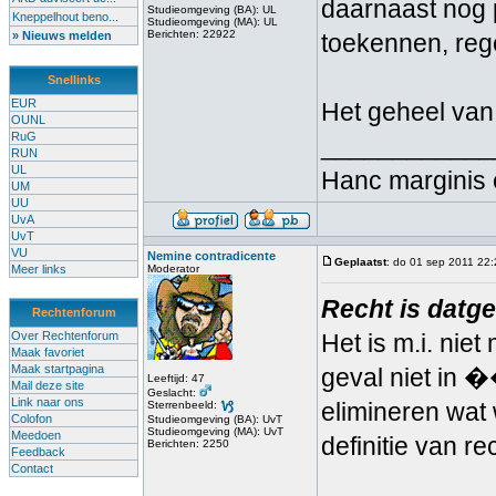
daarnaast nog p
Studieomgeving (BA): UL
Kneppelhout beno...
Studieomgeving (MA): UL
Berichten: 22922
» Nieuws melden
toekennen, regel
Snellinks
EUR
Het geheel van
OUNL
RuG
____________
RUN
UL
Hanc marginis 
UM
UU
UvA
UvT
VU
Nemine contradicente
Geplaatst
: do 01 sep 2011 22
Meer links
Moderator
Recht is datge
Rechtenforum
Over Rechtenforum
Het is m.i. niet
Maak favoriet
Maak startpagina
geval niet in �
Leeftijd: 47
Mail deze site
Geslacht:
Link naar ons
elimineren wat
Sterrenbeeld:
Colofon
Studieomgeving (BA): UvT
Studieomgeving (MA): UvT
Meedoen
definitie van r
Berichten: 2250
Feedback
Contact