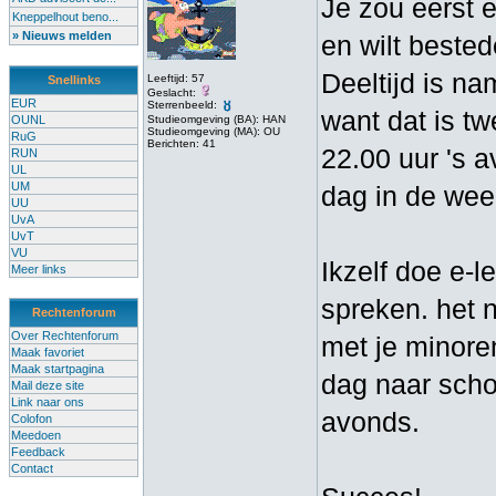
Je zou eerst e
Kneppelhout beno...
» Nieuws melden
en wilt bestede
Deeltijd is na
Leeftijd: 57
Snellinks
Geslacht:
EUR
Sterrenbeeld:
want dat is tw
OUNL
Studieomgeving (BA): HAN
Studieomgeving (MA): OU
RuG
Berichten: 41
22.00 uur 's 
RUN
UL
UM
dag in de wee
UU
UvA
UvT
VU
Ikzelf doe e-
Meer links
spreken. het n
Rechtenforum
Over Rechtenforum
met je minore
Maak favoriet
Maak startpagina
dag naar scho
Mail deze site
Link naar ons
avonds.
Colofon
Meedoen
Feedback
Contact