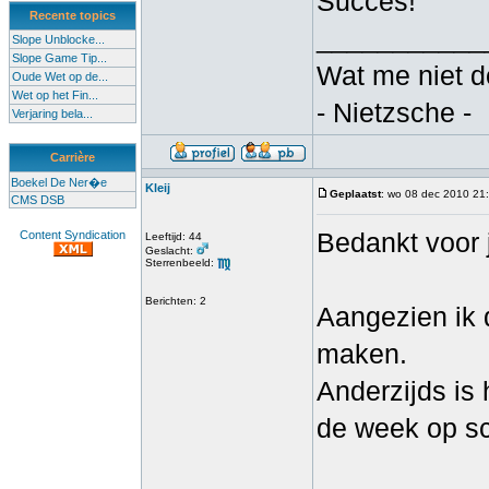
Succes!
Recente topics
___________
Slope Unblocke...
Slope Game Tip...
Wat me niet d
Oude Wet op de...
Wet op het Fin...
- Nietzsche -
Verjaring bela...
Carrière
Boekel De Ner�e
Kleij
Geplaatst
: wo 08 dec 2010 21
CMS DSB
Bedankt voor j
Content Syndication
Leeftijd: 44
Geslacht:
Sterrenbeeld:
Berichten: 2
Aangezien ik di
maken.
Anderzijds is 
de week op sc