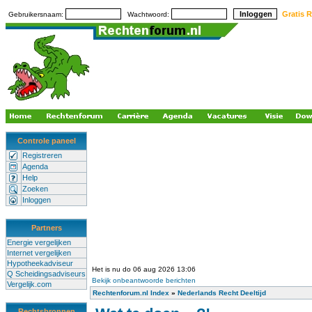
Gratis R
Gebruikersnaam:
Wachtwoord:
Controle paneel
Registreren
Agenda
Help
Zoeken
Inloggen
Partners
Energie vergelijken
Internet vergelijken
Hypotheekadviseur
Het is nu do 06 aug 2026 13:06
Q Scheidingsadviseurs
Bekijk onbeantwoorde berichten
Vergelijk.com
Rechtenforum.nl Index
»
Nederlands Recht Deeltijd
Rechtsbronnen