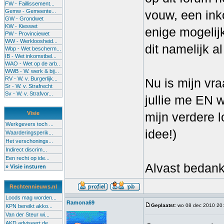
FW - Faillissement...
Gemw - Gemeente...
vouw, een ink
GW - Grondwet
KW - Kieswet
enige mogelijkh
PW - Provinciewet
WW - Werkloosheid...
dit namelijk al
Wbp - Wet bescherm...
IB - Wet inkomstbel...
WAO - Wet op de arb..
WWB - W. werk & bij...
RV - W. v. Burgerlijk...
Nu is mijn vr
Sr - W. v. Strafrecht
Sv - W. v. Strafvor...
jullie me EN 
Visie
mijn verdere 
Werkgevers toch ...
idee!)
Waarderingsperik...
Het verschonings...
Indirect discrim...
Een recht op ide...
Alvast bedank
» Visie insturen
Rechtennieuws.nl
Loods mag worden...
Ramona69
Geplaatst
: wo 08 dec 2010 20
KPN bereikt akko...
Van der Steur wi...
AKD adviseert de...