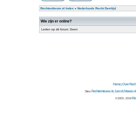
Rechtenforum.nl Index
»
Nederlands Recht Deeltijd
Wie zijn er online?
Leden op dit forum: Geen
Home
Over Recht
|
Rechtennieuws.nl
Jure.nl
Maxius.nl
Sites:
|
|
Rec
© 2003 - 2018