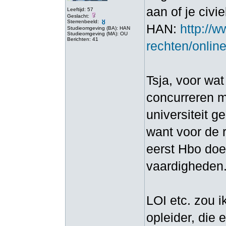
aan of je civi
Leeftijd: 57
Geslacht:
Sterrenbeeld:
HAN:
http://
Studieomgeving (BA): HAN
Studieomgeving (MA): OU
Berichten: 41
rechten/online
Tsja, voor wat
concurreren m
universiteit g
want voor de r
eerst Hbo doet
vaardigheden
LOI etc. zou i
opleider, die 