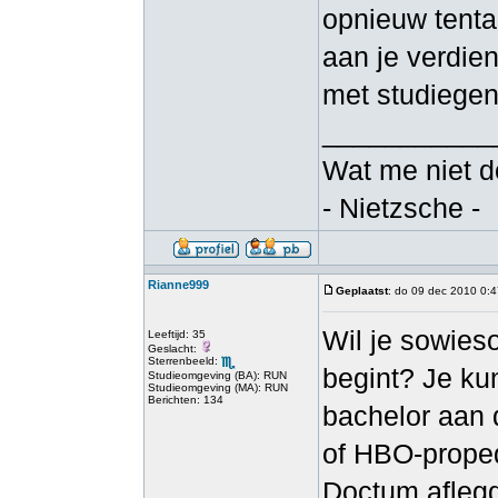
opnieuw tenta
aan je verdie
met studiegen
___________
Wat me niet d
- Nietzsche -
Rianne999
Geplaatst
: do 09 dec 2010 0:
Wil je sowies
Leeftijd: 35
Geslacht:
Sterrenbeeld:
begint? Je kun
Studieomgeving (BA): RUN
Studieomgeving (MA): RUN
Berichten: 134
bachelor aan 
of HBO-proped
Doctum aflegge