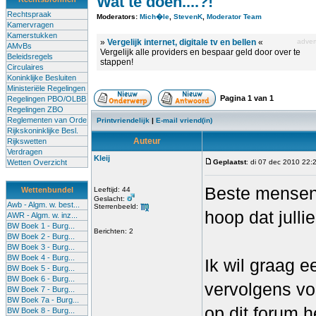
Wat te doen....?!
Rechtspraak
Moderators:
Mich�le
,
StevenK
,
Moderator Team
Kamervragen
Kamerstukken
»
Vergelijk internet, digitale tv en bellen
«
advert
AMvBs
Vergelijk alle providers en bespaar geld door over te
Beleidsregels
stappen!
Circulaires
Koninklijke Besluiten
Ministeriële Regelingen
Pagina
1
van
1
Regelingen PBO/OLBB
Regelingen ZBO
Reglementen van Orde
Printvriendelijk
|
E-mail vriend(in)
Rijkskoninklijke Besl.
Auteur
Rijkswetten
Verdragen
Kleij
Wetten Overzicht
Geplaatst
: di 07 dec 2010 22:
Beste mensen, 
Wettenbundel
Leeftijd: 44
Geslacht:
Awb - Algm. w. best...
Sterrenbeeld:
hoop dat julli
AWR - Algm. w. inz...
BW Boek 1 - Burg...
Berichten: 2
BW Boek 2 - Burg...
BW Boek 3 - Burg...
BW Boek 4 - Burg...
Ik wil graag 
BW Boek 5 - Burg...
BW Boek 6 - Burg...
vervolgens v
BW Boek 7 - Burg...
BW Boek 7a - Burg...
op dit forum h
BW Boek 8 - Burg...