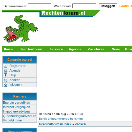
Gratis R
Gebruikersnaam:
Wachtwoord:
Controle paneel
Registreren
Agenda
Help
Zoeken
Inloggen
Partners
Energie vergelijken
Internet vergelijken
Hypotheekadviseur
Het is nu do 06 aug 2026 13:13
Q Scheidingsadviseurs
Bekijk onbeantwoorde berichten
Vergelijk.com
Rechtenforum.nl Index
»
Zoeken
Rechtsbronnen