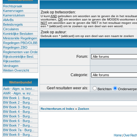
Rechtspraak
Kamervragen
Zoek op trefwoorden:
Kamerstukken
U kunt
AND
gebruiken om woorden aan te geven die in het result
voorkomen,
OR
om woorden aan te geven die MOGEN voorkomen in 
AMvBs
NOT
om woorden aan te geven die NIET in het resultaat mogen vo
Beleidsregels
een * (wildcard) om te zoeken op een deel van een woord.
Circulaires
Zoek op auteur:
Koninklijke Besluiten
Gebruik een * (wildcard) om op een deel van een naam te zoeken
Ministeriële Regelingen
Regelingen PBO/OLBB
Regelingen ZBO
Reglementen van Orde
Forum:
Rijkskoninklijke Besl.
Rijkswetten
Verdragen
Wetten Overzicht
Categorie:
Wettenbundel
Geef resultaten weer als:
Awb - Algm. w. best...
Berichten
Onderwerpe
AWR - Algm. w. inz...
BW Boek 1 - Burg...
BW Boek 2 - Burg...
BW Boek 3 - Burg...
Rechtenforum.nl Index
»
Zoeken
BW Boek 4 - Burg...
BW Boek 5 - Burg...
BW Boek 6 - Burg...
BW Boek 7 - Burg...
BW Boek 7a - Burg...
BW Boek 8 - Burg...
Home
Over Recht
|