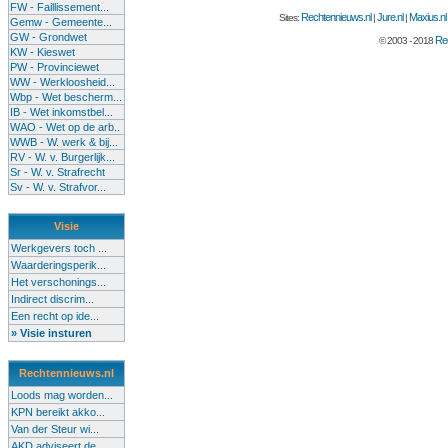
FW - Faillissement...
Rechtennieuws.nl
Jure.nl
Maxius.nl
Sites:
|
|
Gemw - Gemeente...
GW - Grondwet
Rec
© 2003 - 2018
KW - Kieswet
PW - Provinciewet
WW - Werkloosheid...
Wbp - Wet bescherm...
IB - Wet inkomstbel...
WAO - Wet op de arb..
WWB - W. werk & bij...
RV - W. v. Burgerlijk...
Sr - W. v. Strafrecht
Sv - W. v. Strafvor...
Visie
Werkgevers toch ...
Waarderingsperik...
Het verschonings...
Indirect discrim...
Een recht op ide...
» Visie insturen
Rechtennieuws.nl
Loods mag worden...
KPN bereikt akko...
Van der Steur wi...
AKD adviseert de...