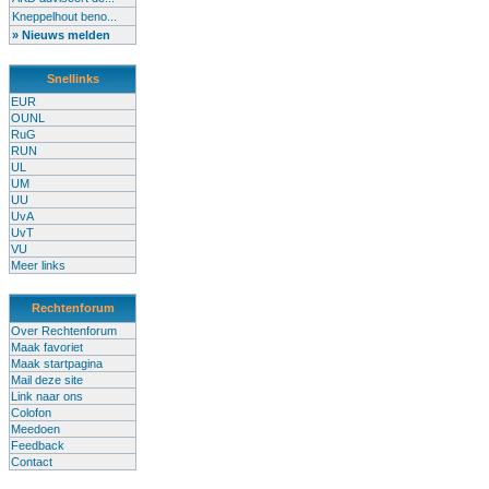
Kneppelhout beno...
» Nieuws melden
Snellinks
EUR
OUNL
RuG
RUN
UL
UM
UU
UvA
UvT
VU
Meer links
Rechtenforum
Over Rechtenforum
Maak favoriet
Maak startpagina
Mail deze site
Link naar ons
Colofon
Meedoen
Feedback
Contact