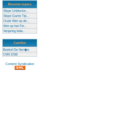
Recente topics
Slope Unblocke...
Slope Game Tip...
Oude Wet op de...
Wet op het Fin...
Verjaring bela...
Carrière
Boekel De Ner�e
CMS DSB
Content Syndication