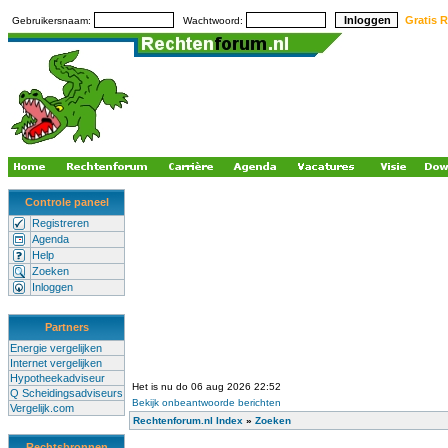
Gratis R
Gebruikersnaam:
Wachtwoord:
Controle paneel
Registreren
Agenda
Help
Zoeken
Inloggen
Partners
Energie vergelijken
Internet vergelijken
Hypotheekadviseur
Het is nu do 06 aug 2026 22:52
Q Scheidingsadviseurs
Bekijk onbeantwoorde berichten
Vergelijk.com
Rechtenforum.nl Index
»
Zoeken
Rechtsbronnen