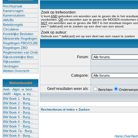
Rechtspraak
Kamervragen
Zoek op trefwoorden:
Kamerstukken
U kunt
AND
gebruiken om woorden aan te geven die in het result
voorkomen,
OR
om woorden aan te geven die MOGEN voorkomen in 
AMvBs
NOT
om woorden aan te geven die NIET in het resultaat mogen vo
Beleidsregels
een * (wildcard) om te zoeken op een deel van een woord.
Circulaires
Zoek op auteur:
Koninklijke Besluiten
Gebruik een * (wildcard) om op een deel van een naam te zoeken
Ministeriële Regelingen
Regelingen PBO/OLBB
Regelingen ZBO
Reglementen van Orde
Forum:
Rijkskoninklijke Besl.
Rijkswetten
Verdragen
Wetten Overzicht
Categorie:
Wettenbundel
Geef resultaten weer als:
Awb - Algm. w. best...
Berichten
Onderwerpe
AWR - Algm. w. inz...
BW Boek 1 - Burg...
BW Boek 2 - Burg...
BW Boek 3 - Burg...
Rechtenforum.nl Index
»
Zoeken
BW Boek 4 - Burg...
BW Boek 5 - Burg...
BW Boek 6 - Burg...
BW Boek 7 - Burg...
BW Boek 7a - Burg...
BW Boek 8 - Burg...
Home
Over Recht
|