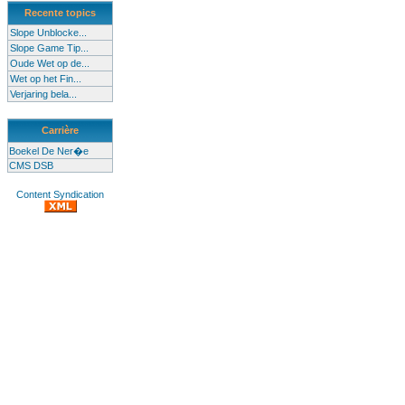
Recente topics
Slope Unblocke...
Slope Game Tip...
Oude Wet op de...
Wet op het Fin...
Verjaring bela...
Carrière
Boekel De Ner�e
CMS DSB
Content Syndication