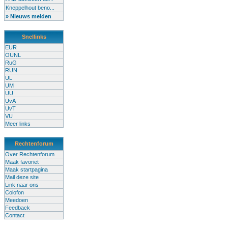
Kneppelhout beno...
» Nieuws melden
Snellinks
EUR
OUNL
RuG
RUN
UL
UM
UU
UvA
UvT
VU
Meer links
Rechtenforum
Over Rechtenforum
Maak favoriet
Maak startpagina
Mail deze site
Link naar ons
Colofon
Meedoen
Feedback
Contact