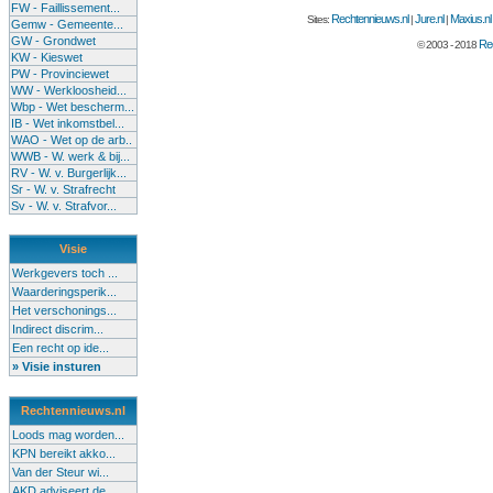
FW - Faillissement...
Rechtennieuws.nl
Jure.nl
Maxius.nl
Sites:
|
|
Gemw - Gemeente...
GW - Grondwet
Rec
© 2003 - 2018
KW - Kieswet
PW - Provinciewet
WW - Werkloosheid...
Wbp - Wet bescherm...
IB - Wet inkomstbel...
WAO - Wet op de arb..
WWB - W. werk & bij...
RV - W. v. Burgerlijk...
Sr - W. v. Strafrecht
Sv - W. v. Strafvor...
Visie
Werkgevers toch ...
Waarderingsperik...
Het verschonings...
Indirect discrim...
Een recht op ide...
» Visie insturen
Rechtennieuws.nl
Loods mag worden...
KPN bereikt akko...
Van der Steur wi...
AKD adviseert de...