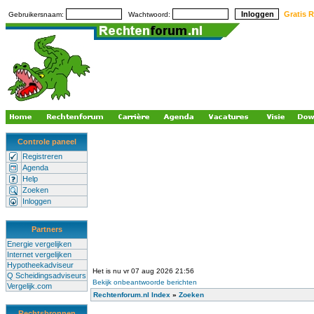
Gratis R
Gebruikersnaam:
Wachtwoord:
Controle paneel
Registreren
Agenda
Help
Zoeken
Inloggen
Partners
Energie vergelijken
Internet vergelijken
Hypotheekadviseur
Het is nu vr 07 aug 2026 21:56
Q Scheidingsadviseurs
Bekijk onbeantwoorde berichten
Vergelijk.com
Rechtenforum.nl Index
»
Zoeken
Rechtsbronnen