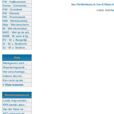
FW - Faillissement...
Rechtennieuws.nl
Jure.nl
Maxius.nl
Sites:
|
|
Gemw - Gemeente...
GW - Grondwet
Rec
© 2003 - 2018
KW - Kieswet
PW - Provinciewet
WW - Werkloosheid...
Wbp - Wet bescherm...
IB - Wet inkomstbel...
WAO - Wet op de arb..
WWB - W. werk & bij...
RV - W. v. Burgerlijk...
Sr - W. v. Strafrecht
Sv - W. v. Strafvor...
Visie
Werkgevers toch ...
Waarderingsperik...
Het verschonings...
Indirect discrim...
Een recht op ide...
» Visie insturen
Rechtennieuws.nl
Loods mag worden...
KPN bereikt akko...
Van der Steur wi...
AKD adviseert de...