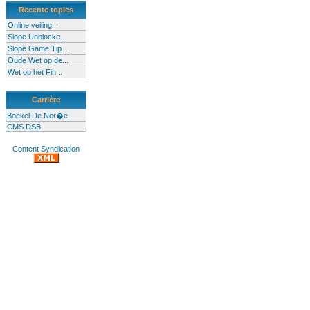
Recente topics
Online veiling...
Slope Unblocke...
Slope Game Tip...
Oude Wet op de...
Wet op het Fin...
Carrière
Boekel De Ner�e
CMS DSB
Content Syndication