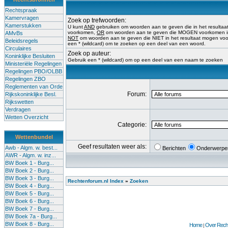
Rechtspraak
Kamervragen
Zoek op trefwoorden:
Kamerstukken
U kunt
AND
gebruiken om woorden aan te geven die in het result
voorkomen,
OR
om woorden aan te geven die MOGEN voorkomen in 
AMvBs
NOT
om woorden aan te geven die NIET in het resultaat mogen vo
Beleidsregels
een * (wildcard) om te zoeken op een deel van een woord.
Circulaires
Zoek op auteur:
Koninklijke Besluiten
Gebruik een * (wildcard) om op een deel van een naam te zoeken
Ministeriële Regelingen
Regelingen PBO/OLBB
Regelingen ZBO
Reglementen van Orde
Forum:
Rijkskoninklijke Besl.
Rijkswetten
Verdragen
Wetten Overzicht
Categorie:
Wettenbundel
Geef resultaten weer als:
Awb - Algm. w. best...
Berichten
Onderwerpe
AWR - Algm. w. inz...
BW Boek 1 - Burg...
BW Boek 2 - Burg...
BW Boek 3 - Burg...
Rechtenforum.nl Index
»
Zoeken
BW Boek 4 - Burg...
BW Boek 5 - Burg...
BW Boek 6 - Burg...
BW Boek 7 - Burg...
BW Boek 7a - Burg...
BW Boek 8 - Burg...
Home
Over Recht
|