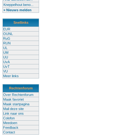
Kneppelhout beno...
» Nieuws melden
Snellinks
EUR
OUNL
RuG
RUN
UL
UM
UU
UvA
UvT
VU
Meer links
Rechtenforum
Over Rechtenforum
Maak favoriet
Maak startpagina
Mail deze site
Link naar ons
Colofon
Meedoen
Feedback
Contact