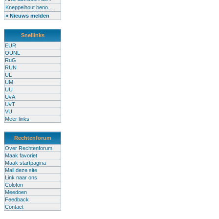
Kneppelhout beno...
» Nieuws melden
Snellinks
EUR
OUNL
RuG
RUN
UL
UM
UU
UvA
UvT
VU
Meer links
Rechtenforum
Over Rechtenforum
Maak favoriet
Maak startpagina
Mail deze site
Link naar ons
Colofon
Meedoen
Feedback
Contact