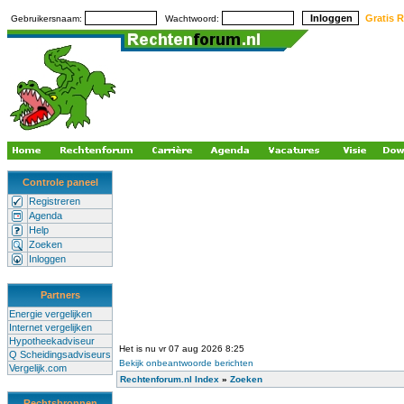
Gratis R
Gebruikersnaam:
Wachtwoord:
Controle paneel
Registreren
Agenda
Help
Zoeken
Inloggen
Partners
Energie vergelijken
Internet vergelijken
Hypotheekadviseur
Het is nu vr 07 aug 2026 8:25
Q Scheidingsadviseurs
Bekijk onbeantwoorde berichten
Vergelijk.com
Rechtenforum.nl Index
»
Zoeken
Rechtsbronnen