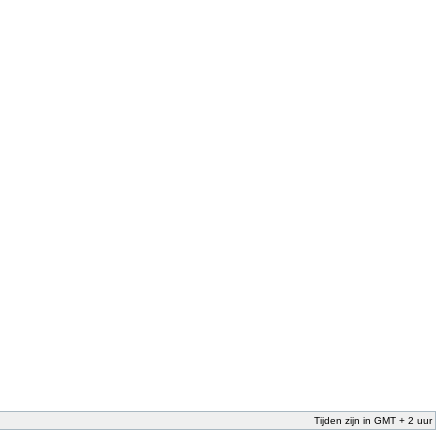
Tijden zijn in GMT + 2 uur