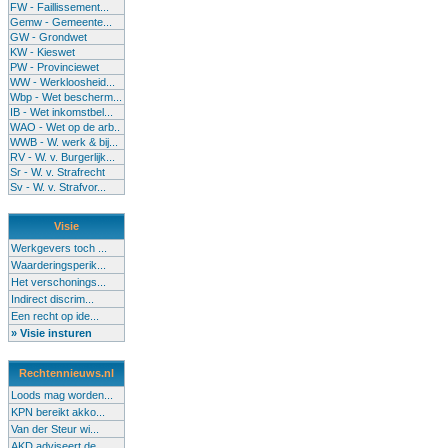
FW - Faillissement...
Gemw - Gemeente...
GW - Grondwet
KW - Kieswet
PW - Provinciewet
WW - Werkloosheid...
Wbp - Wet bescherm...
IB - Wet inkomstbel...
WAO - Wet op de arb..
WWB - W. werk & bij...
RV - W. v. Burgerlijk...
Sr - W. v. Strafrecht
Sv - W. v. Strafvor...
Visie
Werkgevers toch ...
Waarderingsperik...
Het verschonings...
Indirect discrim...
Een recht op ide...
» Visie insturen
Rechtennieuws.nl
Loods mag worden...
KPN bereikt akko...
Van der Steur wi...
AKD adviseert de...