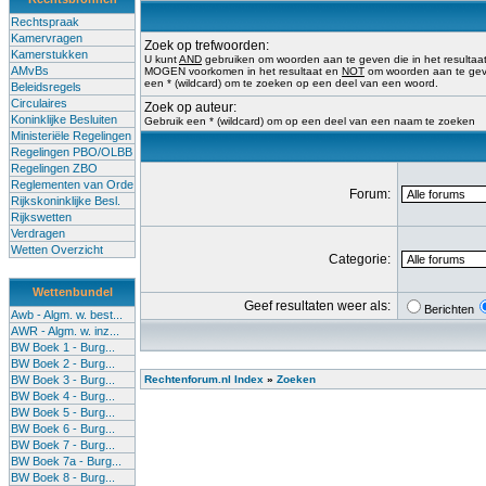
Rechtspraak
Kamervragen
Zoek op trefwoorden:
Kamerstukken
U kunt
AND
gebruiken om woorden aan te geven die in het result
AMvBs
MOGEN voorkomen in het resultaat en
NOT
om woorden aan te geve
een * (wildcard) om te zoeken op een deel van een woord.
Beleidsregels
Circulaires
Zoek op auteur:
Koninklijke Besluiten
Gebruik een * (wildcard) om op een deel van een naam te zoeken
Ministeriële Regelingen
Regelingen PBO/OLBB
Regelingen ZBO
Reglementen van Orde
Forum:
Rijkskoninklijke Besl.
Rijkswetten
Verdragen
Wetten Overzicht
Categorie:
Wettenbundel
Geef resultaten weer als:
Berichten
Awb - Algm. w. best...
AWR - Algm. w. inz...
BW Boek 1 - Burg...
BW Boek 2 - Burg...
BW Boek 3 - Burg...
Rechtenforum.nl Index
»
Zoeken
BW Boek 4 - Burg...
BW Boek 5 - Burg...
BW Boek 6 - Burg...
BW Boek 7 - Burg...
BW Boek 7a - Burg...
BW Boek 8 - Burg...