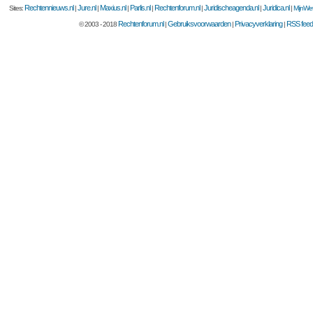
Rechtennieuws.nl
Jure.nl
Maxius.nl
Parlis.nl
Rechtenforum.nl
Juridischeagenda.nl
Juridica.nl
Sites:
|
|
|
|
|
|
|
MijnWet
Rechtenforum.nl
Gebruiksvoorwaarden
Privacyverklaring
RSS feed
© 2003 - 2018
|
|
|