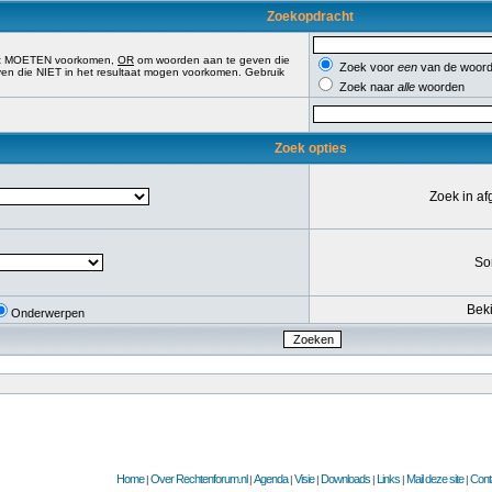
Zoekopdracht
aat MOETEN voorkomen,
OR
om woorden aan te geven die
Zoek voor
een
van de woord
n die NIET in het resultaat mogen voorkomen. Gebruik
Zoek naar
alle
woorden
Zoek opties
Zoek in a
So
Beki
Onderwerpen
Home
Over Rechtenforum.nl
Agenda
Visie
Downloads
Links
Mail deze site
Cont
|
|
|
|
|
|
|