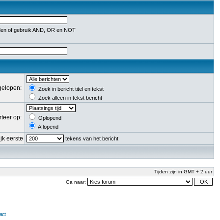
en of gebruik AND, OR en NOT
fgelopen:
Zoek in bericht titel en tekst
Zoek alleen in tekst bericht
rteer op:
Oplopend
Aflopend
jk eerste
tekens van het bericht
Tijden zijn in GMT + 2 uur
Ga naar:
act