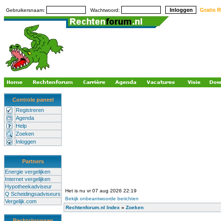
Gratis R
Gebruikersnaam:
Wachtwoord:
Controle paneel
Registreren
Agenda
Help
Zoeken
Inloggen
Partners
Energie vergelijken
Internet vergelijken
Hypotheekadviseur
Het is nu vr 07 aug 2026 22:19
Q Scheidingsadviseurs
Bekijk onbeantwoorde berichten
Vergelijk.com
Rechtenforum.nl Index
»
Zoeken
Rechtsbronnen