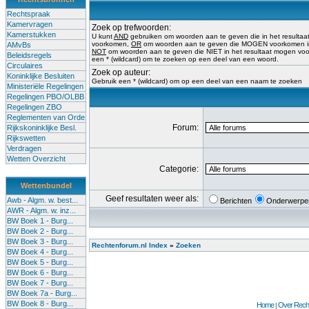
Rechtspraak
Kamervragen
Zoek op trefwoorden:
Kamerstukken
U kunt
AND
gebruiken om woorden aan te geven die in het result
voorkomen,
OR
om woorden aan te geven die MOGEN voorkomen in 
AMvBs
NOT
om woorden aan te geven die NIET in het resultaat mogen vo
Beleidsregels
een * (wildcard) om te zoeken op een deel van een woord.
Circulaires
Zoek op auteur:
Koninklijke Besluiten
Gebruik een * (wildcard) om op een deel van een naam te zoeken
Ministeriële Regelingen
Regelingen PBO/OLBB
Regelingen ZBO
Reglementen van Orde
Forum:
Rijkskoninklijke Besl.
Rijkswetten
Verdragen
Wetten Overzicht
Categorie:
Wettenbundel
Geef resultaten weer als:
Awb - Algm. w. best...
Berichten
Onderwerpe
AWR - Algm. w. inz...
BW Boek 1 - Burg...
BW Boek 2 - Burg...
BW Boek 3 - Burg...
Rechtenforum.nl Index
»
Zoeken
BW Boek 4 - Burg...
BW Boek 5 - Burg...
BW Boek 6 - Burg...
BW Boek 7 - Burg...
BW Boek 7a - Burg...
BW Boek 8 - Burg...
Home
Over Recht
|