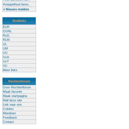
Kneppelhout beno...
» Nieuws melden
Snellinks
EUR
OUNL
RuG
RUN
UL
UM
UU
UvA
UvT
VU
Meer links
Rechtenforum
Over Rechtenforum
Maak favoriet
Maak startpagina
Mail deze site
Link naar ons
Colofon
Meedoen
Feedback
Contact