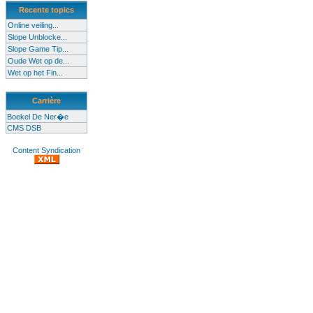
Recente topics
Online veiling...
Slope Unblocke...
Slope Game Tip...
Oude Wet op de...
Wet op het Fin...
Carrière
Boekel De Ner�e
CMS DSB
Content Syndication