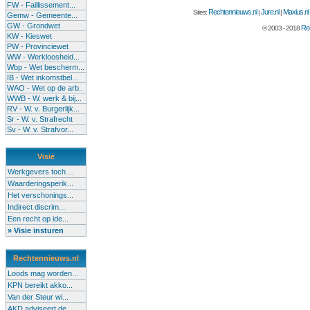
FW - Faillissement...
Rechtennieuws.nl
Jure.nl
Maxius.nl
Sites:
|
|
Gemw - Gemeente...
GW - Grondwet
Rec
© 2003 - 2018
KW - Kieswet
PW - Provinciewet
WW - Werkloosheid...
Wbp - Wet bescherm...
IB - Wet inkomstbel...
WAO - Wet op de arb..
WWB - W. werk & bij...
RV - W. v. Burgerlijk...
Sr - W. v. Strafrecht
Sv - W. v. Strafvor...
Visie
Werkgevers toch ...
Waarderingsperik...
Het verschonings...
Indirect discrim...
Een recht op ide...
» Visie insturen
Rechtennieuws.nl
Loods mag worden...
KPN bereikt akko...
Van der Steur wi...
AKD adviseert de...