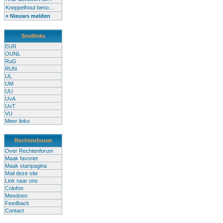
Kneppelhout beno...
» Nieuws melden
Snellinks
EUR
OUNL
RuG
RUN
UL
UM
UU
UvA
UvT
VU
Meer links
Rechtenforum
Over Rechtenforum
Maak favoriet
Maak startpagina
Mail deze site
Link naar ons
Colofon
Meedoen
Feedback
Contact