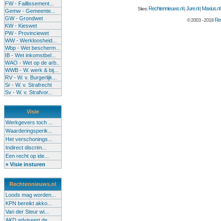
FW - Faillissement...
Rechtennieuws.nl
Jure.nl
Maxius.nl
Sites:
|
|
Gemw - Gemeente...
GW - Grondwet
Rec
© 2003 - 2018
KW - Kieswet
PW - Provinciewet
WW - Werkloosheid...
Wbp - Wet bescherm...
IB - Wet inkomstbel...
WAO - Wet op de arb..
WWB - W. werk & bij...
RV - W. v. Burgerlijk...
Sr - W. v. Strafrecht
Sv - W. v. Strafvor...
Visie
Werkgevers toch ...
Waarderingsperik...
Het verschonings...
Indirect discrim...
Een recht op ide...
» Visie insturen
Rechtennieuws.nl
Loods mag worden...
KPN bereikt akko...
Van der Steur wi...
AKD adviseert de...