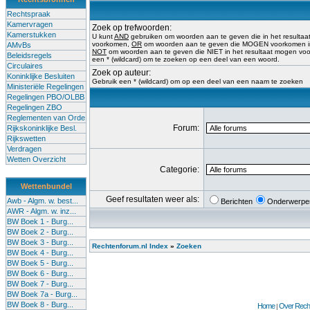
Rechtspraak
Kamervragen
Zoek op trefwoorden:
Kamerstukken
U kunt
AND
gebruiken om woorden aan te geven die in het result
voorkomen,
OR
om woorden aan te geven die MOGEN voorkomen in 
AMvBs
NOT
om woorden aan te geven die NIET in het resultaat mogen vo
Beleidsregels
een * (wildcard) om te zoeken op een deel van een woord.
Circulaires
Zoek op auteur:
Koninklijke Besluiten
Gebruik een * (wildcard) om op een deel van een naam te zoeken
Ministeriële Regelingen
Regelingen PBO/OLBB
Regelingen ZBO
Reglementen van Orde
Forum:
Rijkskoninklijke Besl.
Rijkswetten
Verdragen
Wetten Overzicht
Categorie:
Wettenbundel
Geef resultaten weer als:
Awb - Algm. w. best...
Berichten
Onderwerpe
AWR - Algm. w. inz...
BW Boek 1 - Burg...
BW Boek 2 - Burg...
BW Boek 3 - Burg...
Rechtenforum.nl Index
»
Zoeken
BW Boek 4 - Burg...
BW Boek 5 - Burg...
BW Boek 6 - Burg...
BW Boek 7 - Burg...
BW Boek 7a - Burg...
BW Boek 8 - Burg...
Home
Over Recht
|