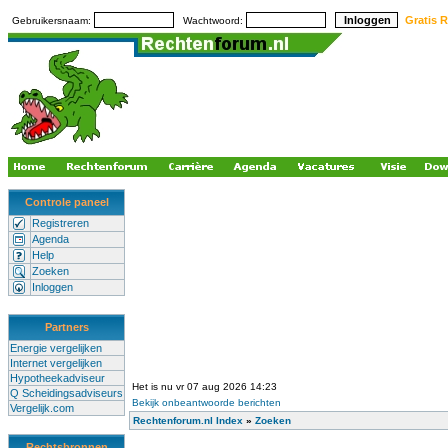
Gratis R
Gebruikersnaam:
Wachtwoord:
Controle paneel
Registreren
Agenda
Help
Zoeken
Inloggen
Partners
Energie vergelijken
Internet vergelijken
Hypotheekadviseur
Het is nu vr 07 aug 2026 14:23
Q Scheidingsadviseurs
Bekijk onbeantwoorde berichten
Vergelijk.com
Rechtenforum.nl Index
»
Zoeken
Rechtsbronnen