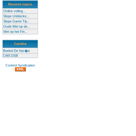
Recente topics
Online veiling...
Slope Unblocke...
Slope Game Tip...
Oude Wet op de...
Wet op het Fin...
Carrière
Boekel De Ner�e
CMS DSB
Content Syndication