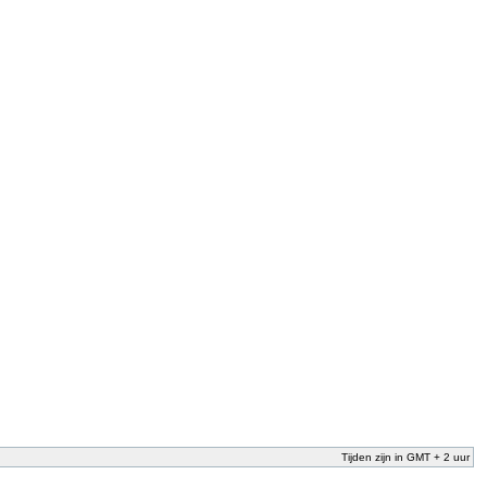
Tijden zijn in GMT + 2 uur