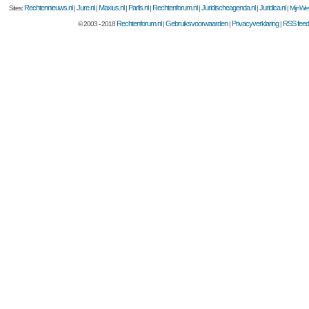
Rechtennieuws.nl
Jure.nl
Maxius.nl
Parlis.nl
Rechtenforum.nl
Juridischeagenda.nl
Juridica.nl
Sites:
|
|
|
|
|
|
|
MijnWet
Rechtenforum.nl
Gebruiksvoorwaarden
Privacyverklaring
RSS feed
© 2003 - 2018
|
|
|