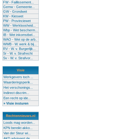
FW - Faillissement...
Gemw - Gemeente...
GW - Grondwet
KW - Kieswet
PW - Provinciewet
WW - Werkloosheid...
Wbp - Wet bescherm...
IB - Wet inkomstbel...
WAO - Wet op de arb..
WWB - W. werk & bij...
RV - W. v. Burgerlijk...
Sr - W. v. Strafrecht
Sv - W. v. Strafvor...
Visie
Werkgevers toch ...
Waarderingsperik...
Het verschonings...
Indirect discrim...
Een recht op ide...
» Visie insturen
Rechtennieuws.nl
Loods mag worden...
KPN bereikt akko...
Van der Steur wi...
AKD adviseert de...