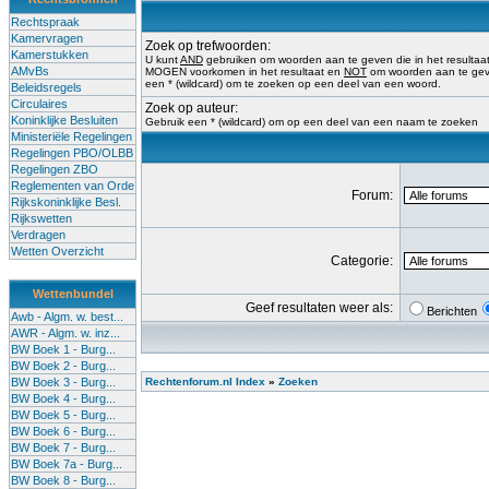
Rechtspraak
Kamervragen
Zoek op trefwoorden:
Kamerstukken
U kunt
AND
gebruiken om woorden aan te geven die in het result
AMvBs
MOGEN voorkomen in het resultaat en
NOT
om woorden aan te geve
een * (wildcard) om te zoeken op een deel van een woord.
Beleidsregels
Circulaires
Zoek op auteur:
Koninklijke Besluiten
Gebruik een * (wildcard) om op een deel van een naam te zoeken
Ministeriële Regelingen
Regelingen PBO/OLBB
Regelingen ZBO
Reglementen van Orde
Forum:
Rijkskoninklijke Besl.
Rijkswetten
Verdragen
Wetten Overzicht
Categorie:
Wettenbundel
Geef resultaten weer als:
Berichten
Awb - Algm. w. best...
AWR - Algm. w. inz...
BW Boek 1 - Burg...
BW Boek 2 - Burg...
BW Boek 3 - Burg...
Rechtenforum.nl Index
»
Zoeken
BW Boek 4 - Burg...
BW Boek 5 - Burg...
BW Boek 6 - Burg...
BW Boek 7 - Burg...
BW Boek 7a - Burg...
BW Boek 8 - Burg...