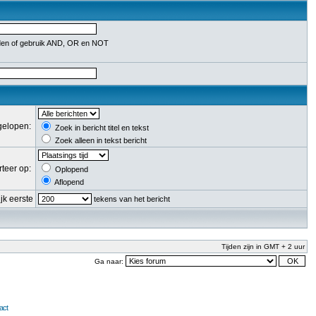
en of gebruik AND, OR en NOT
fgelopen:
Zoek in bericht titel en tekst
Zoek alleen in tekst bericht
rteer op:
Oplopend
Aflopend
jk eerste
tekens van het bericht
Tijden zijn in GMT + 2 uur
Ga naar:
act