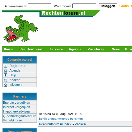
Gratis R
Gebruikersnaam:
Wachtwoord:
Controle paneel
Registreren
Agenda
Help
Zoeken
Inloggen
Partners
Energie vergelijken
Internet vergelijken
Hypotheekadviseur
Het is nu za 08 aug 2026 11:09
Q Scheidingsadviseurs
Bekijk onbeantwoorde berichten
Vergelijk.com
Rechtenforum.nl Index
»
Zoeken
Rechtsbronnen