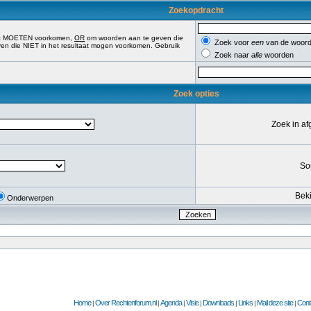
Zoekopdracht
aat MOETEN voorkomen,
OR
om woorden aan te geven die
Zoek voor
een
van de woord
n die NIET in het resultaat mogen voorkomen. Gebruik
Zoek naar
alle
woorden
Zoek opties
Zoek in a
So
Beki
Onderwerpen
Home
Over Rechtenforum.nl
Agenda
Visie
Downloads
Links
Mail deze site
Cont
|
|
|
|
|
|
|