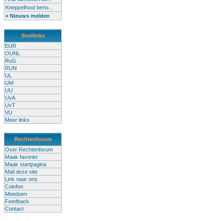
Kneppelhout beno...
» Nieuws melden
Snellinks
EUR
OUNL
RuG
RUN
UL
UM
UU
UvA
UvT
VU
Meer links
Rechtenforum
Over Rechtenforum
Maak favoriet
Maak startpagina
Mail deze site
Link naar ons
Colofon
Meedoen
Feedback
Contact