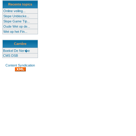
Recente topics
Online veiling...
Slope Unblocke...
Slope Game Tip...
Oude Wet op de...
Wet op het Fin...
Carrière
Boekel De Ner�e
CMS DSB
Content Syndication