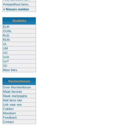
Kneppelhout beno...
» Nieuws melden
Snellinks
EUR
OUNL
RuG
RUN
UL
UM
UU
UvA
UvT
VU
Meer links
Rechtenforum
Over Rechtenforum
Maak favoriet
Maak startpagina
Mail deze site
Link naar ons
Colofon
Meedoen
Feedback
Contact