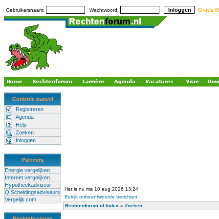
Gratis R
Gebruikersnaam:
Wachtwoord:
Controle paneel
Registreren
Agenda
Help
Zoeken
Inloggen
Partners
Energie vergelijken
Internet vergelijken
Hypotheekadviseur
Het is nu ma 10 aug 2026 13:24
Q Scheidingsadviseurs
Bekijk onbeantwoorde berichten
Vergelijk.com
Rechtenforum.nl Index
»
Zoeken
Rechtsbronnen