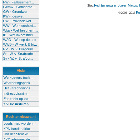
FW - Faillissement...
Rechtennieuws.nl
Jure.nl
Maxius.nl
Sites:
|
|
Gemw - Gemeente...
GW - Grondwet
Rec
© 2003 - 2018
KW - Kieswet
PW - Provinciewet
WW - Werkloosheid...
Wbp - Wet bescherm...
IB - Wet inkomstbel...
WAO - Wet op de arb..
WWB - W. werk & bij...
RV - W. v. Burgerlijk...
Sr - W. v. Strafrecht
Sv - W. v. Strafvor...
Visie
Werkgevers toch ...
Waarderingsperik...
Het verschonings...
Indirect discrim...
Een recht op ide...
» Visie insturen
Rechtennieuws.nl
Loods mag worden...
KPN bereikt akko...
Van der Steur wi...
AKD adviseert de...