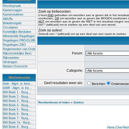
Rechtspraak
Kamervragen
Zoek op trefwoorden:
Kamerstukken
U kunt
AND
gebruiken om woorden aan te geven die in het result
voorkomen,
OR
om woorden aan te geven die MOGEN voorkomen in 
AMvBs
NOT
om woorden aan te geven die NIET in het resultaat mogen vo
Beleidsregels
een * (wildcard) om te zoeken op een deel van een woord.
Circulaires
Zoek op auteur:
Koninklijke Besluiten
Gebruik een * (wildcard) om op een deel van een naam te zoeken
Ministeriële Regelingen
Regelingen PBO/OLBB
Regelingen ZBO
Reglementen van Orde
Forum:
Rijkskoninklijke Besl.
Rijkswetten
Verdragen
Wetten Overzicht
Categorie:
Wettenbundel
Geef resultaten weer als:
Awb - Algm. w. best...
Berichten
Onderwerpe
AWR - Algm. w. inz...
BW Boek 1 - Burg...
BW Boek 2 - Burg...
BW Boek 3 - Burg...
Rechtenforum.nl Index
»
Zoeken
BW Boek 4 - Burg...
BW Boek 5 - Burg...
BW Boek 6 - Burg...
BW Boek 7 - Burg...
BW Boek 7a - Burg...
BW Boek 8 - Burg...
Home
Over Recht
|