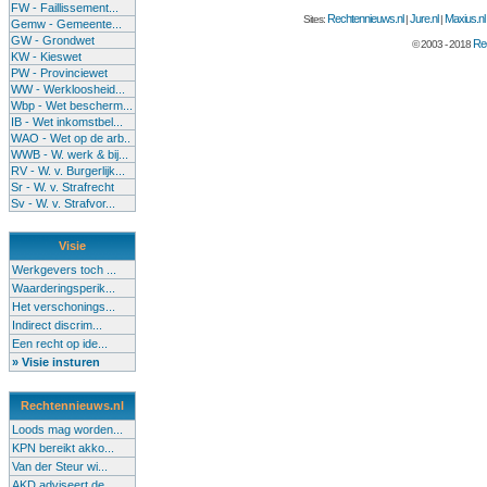
FW - Faillissement...
Rechtennieuws.nl
Jure.nl
Maxius.nl
Sites:
|
|
Gemw - Gemeente...
GW - Grondwet
Rec
© 2003 - 2018
KW - Kieswet
PW - Provinciewet
WW - Werkloosheid...
Wbp - Wet bescherm...
IB - Wet inkomstbel...
WAO - Wet op de arb..
WWB - W. werk & bij...
RV - W. v. Burgerlijk...
Sr - W. v. Strafrecht
Sv - W. v. Strafvor...
Visie
Werkgevers toch ...
Waarderingsperik...
Het verschonings...
Indirect discrim...
Een recht op ide...
» Visie insturen
Rechtennieuws.nl
Loods mag worden...
KPN bereikt akko...
Van der Steur wi...
AKD adviseert de...