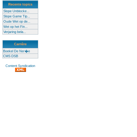
Recente topics
Slope Unblocke...
Slope Game Tip...
Oude Wet op de...
Wet op het Fin...
Verjaring bela...
Carrière
Boekel De Ner�e
CMS DSB
Content Syndication