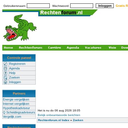
Gratis R
Gebruikersnaam:
Wachtwoord:
Controle paneel
Registreren
Agenda
Help
Zoeken
Inloggen
Partners
Energie vergelijken
Internet vergelijken
Hypotheekadviseur
Het is nu do 06 aug 2026 18:05
Q Scheidingsadviseurs
Bekijk onbeantwoorde berichten
Vergelijk.com
Rechtenforum.nl Index
»
Zoeken
Rechtsbronnen