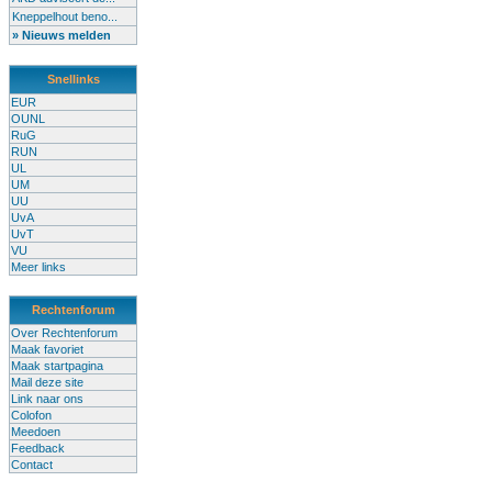
Kneppelhout beno...
» Nieuws melden
Snellinks
EUR
OUNL
RuG
RUN
UL
UM
UU
UvA
UvT
VU
Meer links
Rechtenforum
Over Rechtenforum
Maak favoriet
Maak startpagina
Mail deze site
Link naar ons
Colofon
Meedoen
Feedback
Contact