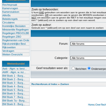
Rechtspraak
Kamervragen
Zoek op trefwoorden:
Kamerstukken
U kunt
AND
gebruiken om woorden aan te geven die in het result
voorkomen,
OR
om woorden aan te geven die MOGEN voorkomen in 
AMvBs
NOT
om woorden aan te geven die NIET in het resultaat mogen vo
Beleidsregels
een * (wildcard) om te zoeken op een deel van een woord.
Circulaires
Zoek op auteur:
Koninklijke Besluiten
Gebruik een * (wildcard) om op een deel van een naam te zoeken
Ministeriële Regelingen
Regelingen PBO/OLBB
Regelingen ZBO
Reglementen van Orde
Forum:
Rijkskoninklijke Besl.
Rijkswetten
Verdragen
Wetten Overzicht
Categorie:
Wettenbundel
Geef resultaten weer als:
Awb - Algm. w. best...
Berichten
Onderwerpe
AWR - Algm. w. inz...
BW Boek 1 - Burg...
BW Boek 2 - Burg...
BW Boek 3 - Burg...
Rechtenforum.nl Index
»
Zoeken
BW Boek 4 - Burg...
BW Boek 5 - Burg...
BW Boek 6 - Burg...
BW Boek 7 - Burg...
BW Boek 7a - Burg...
BW Boek 8 - Burg...
Home
Over Recht
|