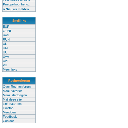
Kneppelhout beno...
» Nieuws melden
Snellinks
EUR
OUNL
RuG
RUN
UL
UM
UU
UvA
UvT
VU
Meer links
Rechtenforum
Over Rechtenforum
Maak favoriet
Maak startpagina
Mail deze site
Link naar ons
Colofon
Meedoen
Feedback
Contact