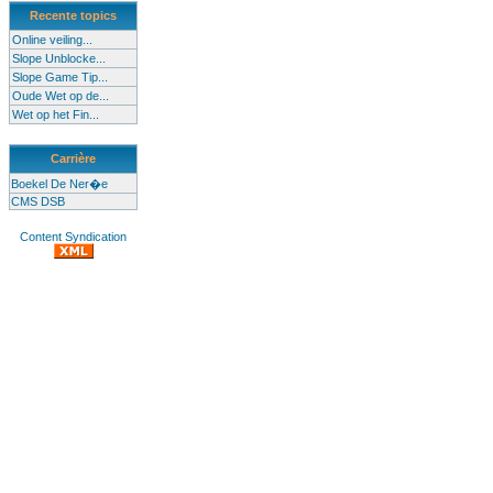
Recente topics
Online veiling...
Slope Unblocke...
Slope Game Tip...
Oude Wet op de...
Wet op het Fin...
Carrière
Boekel De Ner�e
CMS DSB
Content Syndication