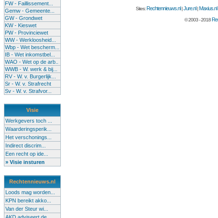
FW - Faillissement...
Rechtennieuws.nl
Jure.nl
Maxius.nl
Sites:
|
|
Gemw - Gemeente...
GW - Grondwet
Rec
© 2003 - 2018
KW - Kieswet
PW - Provinciewet
WW - Werkloosheid...
Wbp - Wet bescherm...
IB - Wet inkomstbel...
WAO - Wet op de arb..
WWB - W. werk & bij...
RV - W. v. Burgerlijk...
Sr - W. v. Strafrecht
Sv - W. v. Strafvor...
Visie
Werkgevers toch ...
Waarderingsperik...
Het verschonings...
Indirect discrim...
Een recht op ide...
» Visie insturen
Rechtennieuws.nl
Loods mag worden...
KPN bereikt akko...
Van der Steur wi...
AKD adviseert de...