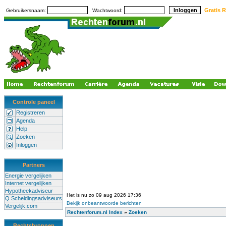
Gratis R
Gebruikersnaam:
Wachtwoord:
Controle paneel
Registreren
Agenda
Help
Zoeken
Inloggen
Partners
Energie vergelijken
Internet vergelijken
Hypotheekadviseur
Het is nu zo 09 aug 2026 17:36
Q Scheidingsadviseurs
Bekijk onbeantwoorde berichten
Vergelijk.com
Rechtenforum.nl Index
»
Zoeken
Rechtsbronnen