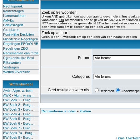
Rechtspraak
Kamervragen
Zoek op trefwoorden:
Kamerstukken
U kunt
AND
gebruiken om woorden aan te geven die in het result
voorkomen,
OR
om woorden aan te geven die MOGEN voorkomen in 
AMvBs
NOT
om woorden aan te geven die NIET in het resultaat mogen vo
Beleidsregels
een * (wildcard) om te zoeken op een deel van een woord.
Circulaires
Zoek op auteur:
Koninklijke Besluiten
Gebruik een * (wildcard) om op een deel van een naam te zoeken
Ministeriële Regelingen
Regelingen PBO/OLBB
Regelingen ZBO
Reglementen van Orde
Forum:
Rijkskoninklijke Besl.
Rijkswetten
Verdragen
Wetten Overzicht
Categorie:
Wettenbundel
Geef resultaten weer als:
Awb - Algm. w. best...
Berichten
Onderwerpe
AWR - Algm. w. inz...
BW Boek 1 - Burg...
BW Boek 2 - Burg...
BW Boek 3 - Burg...
Rechtenforum.nl Index
»
Zoeken
BW Boek 4 - Burg...
BW Boek 5 - Burg...
BW Boek 6 - Burg...
BW Boek 7 - Burg...
BW Boek 7a - Burg...
BW Boek 8 - Burg...
Home
Over Recht
|