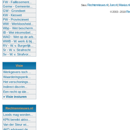
FW - Faillissement...
Rechtennieuws.nl
Jure.nl
Maxius.nl
Sites:
|
|
Gemw - Gemeente...
GW - Grondwet
Rec
© 2003 - 2018
KW - Kieswet
PW - Provinciewet
WW - Werkloosheid...
Wbp - Wet bescherm...
IB - Wet inkomstbel...
WAO - Wet op de arb..
WWB - W. werk & bij...
RV - W. v. Burgerlijk...
Sr - W. v. Strafrecht
Sv - W. v. Strafvor...
Visie
Werkgevers toch ...
Waarderingsperik...
Het verschonings...
Indirect discrim...
Een recht op ide...
» Visie insturen
Rechtennieuws.nl
Loods mag worden...
KPN bereikt akko...
Van der Steur wi...
AKD adviseert de...