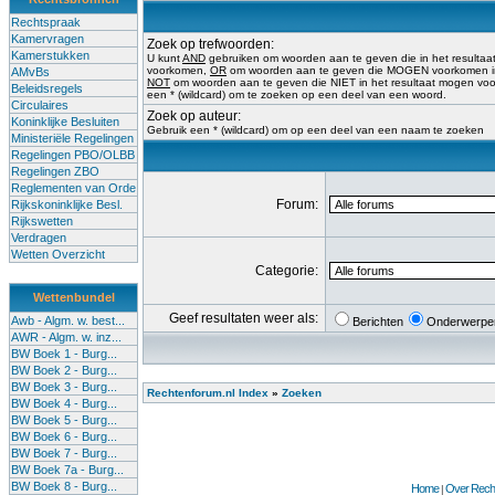
Rechtspraak
Kamervragen
Zoek op trefwoorden:
Kamerstukken
U kunt
AND
gebruiken om woorden aan te geven die in het result
voorkomen,
OR
om woorden aan te geven die MOGEN voorkomen in 
AMvBs
NOT
om woorden aan te geven die NIET in het resultaat mogen vo
Beleidsregels
een * (wildcard) om te zoeken op een deel van een woord.
Circulaires
Zoek op auteur:
Koninklijke Besluiten
Gebruik een * (wildcard) om op een deel van een naam te zoeken
Ministeriële Regelingen
Regelingen PBO/OLBB
Regelingen ZBO
Reglementen van Orde
Forum:
Rijkskoninklijke Besl.
Rijkswetten
Verdragen
Wetten Overzicht
Categorie:
Wettenbundel
Geef resultaten weer als:
Awb - Algm. w. best...
Berichten
Onderwerpe
AWR - Algm. w. inz...
BW Boek 1 - Burg...
BW Boek 2 - Burg...
BW Boek 3 - Burg...
Rechtenforum.nl Index
»
Zoeken
BW Boek 4 - Burg...
BW Boek 5 - Burg...
BW Boek 6 - Burg...
BW Boek 7 - Burg...
BW Boek 7a - Burg...
BW Boek 8 - Burg...
Home
Over Recht
|