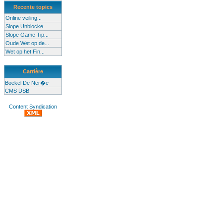
Recente topics
Online veiling...
Slope Unblocke...
Slope Game Tip...
Oude Wet op de...
Wet op het Fin...
Carrière
Boekel De Ner�e
CMS DSB
Content Syndication