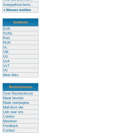
Kneppelhout beno...
» Nieuws melden
Snellinks
EUR
OUNL
RuG
RUN
UL
UM
UU
UvA
UvT
VU
Meer links
Rechtenforum
Over Rechtenforum
Maak favoriet
Maak startpagina
Mail deze site
Link naar ons
Colofon
Meedoen
Feedback
Contact