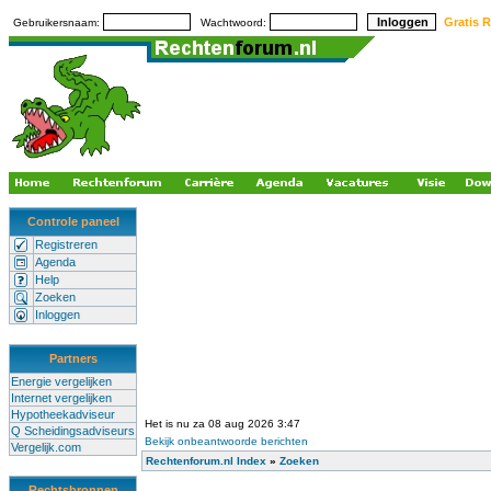
Gratis R
Gebruikersnaam:
Wachtwoord:
Controle paneel
Registreren
Agenda
Help
Zoeken
Inloggen
Partners
Energie vergelijken
Internet vergelijken
Hypotheekadviseur
Het is nu za 08 aug 2026 3:47
Q Scheidingsadviseurs
Bekijk onbeantwoorde berichten
Vergelijk.com
Rechtenforum.nl Index
»
Zoeken
Rechtsbronnen