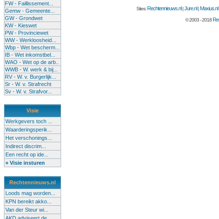
FW - Faillissement...
Rechtennieuws.nl
Jure.nl
Maxius.nl
Sites:
|
|
Gemw - Gemeente...
GW - Grondwet
Rec
© 2003 - 2018
KW - Kieswet
PW - Provinciewet
WW - Werkloosheid...
Wbp - Wet bescherm...
IB - Wet inkomstbel...
WAO - Wet op de arb..
WWB - W. werk & bij...
RV - W. v. Burgerlijk...
Sr - W. v. Strafrecht
Sv - W. v. Strafvor...
Visie
Werkgevers toch ...
Waarderingsperik...
Het verschonings...
Indirect discrim...
Een recht op ide...
» Visie insturen
Rechtennieuws.nl
Loods mag worden...
KPN bereikt akko...
Van der Steur wi...
AKD adviseert de...