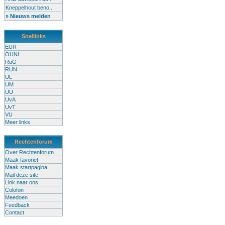
Kneppelhout beno...
» Nieuws melden
Snellinks
EUR
OUNL
RuG
RUN
UL
UM
UU
UvA
UvT
VU
Meer links
Rechtenforum
Over Rechtenforum
Maak favoriet
Maak startpagina
Mail deze site
Link naar ons
Colofon
Meedoen
Feedback
Contact