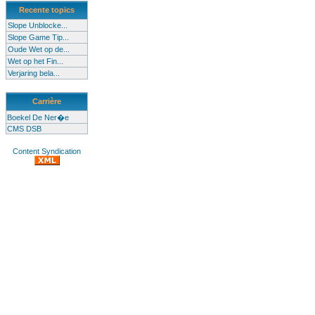
Recente topics
Slope Unblocke...
Slope Game Tip...
Oude Wet op de...
Wet op het Fin...
Verjaring bela...
Carrière
Boekel De Ner�e
CMS DSB
Content Syndication