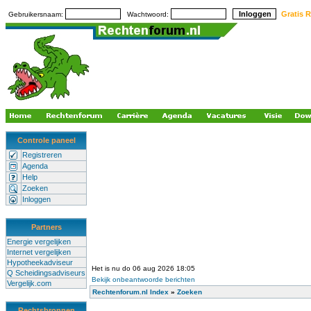
Gratis R
Gebruikersnaam:
Wachtwoord:
Controle paneel
Registreren
Agenda
Help
Zoeken
Inloggen
Partners
Energie vergelijken
Internet vergelijken
Hypotheekadviseur
Het is nu do 06 aug 2026 18:05
Q Scheidingsadviseurs
Bekijk onbeantwoorde berichten
Vergelijk.com
Rechtenforum.nl Index
»
Zoeken
Rechtsbronnen