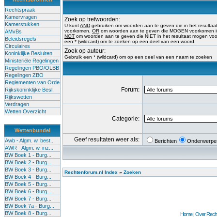
Rechtspraak
Kamervragen
Zoek op trefwoorden:
Kamerstukken
U kunt
AND
gebruiken om woorden aan te geven die in het result
voorkomen,
OR
om woorden aan te geven die MOGEN voorkomen in 
AMvBs
NOT
om woorden aan te geven die NIET in het resultaat mogen vo
Beleidsregels
een * (wildcard) om te zoeken op een deel van een woord.
Circulaires
Zoek op auteur:
Koninklijke Besluiten
Gebruik een * (wildcard) om op een deel van een naam te zoeken
Ministeriële Regelingen
Regelingen PBO/OLBB
Regelingen ZBO
Reglementen van Orde
Forum:
Rijkskoninklijke Besl.
Rijkswetten
Verdragen
Wetten Overzicht
Categorie:
Wettenbundel
Geef resultaten weer als:
Awb - Algm. w. best...
Berichten
Onderwerpe
AWR - Algm. w. inz...
BW Boek 1 - Burg...
BW Boek 2 - Burg...
BW Boek 3 - Burg...
Rechtenforum.nl Index
»
Zoeken
BW Boek 4 - Burg...
BW Boek 5 - Burg...
BW Boek 6 - Burg...
BW Boek 7 - Burg...
BW Boek 7a - Burg...
BW Boek 8 - Burg...
Home
Over Recht
|