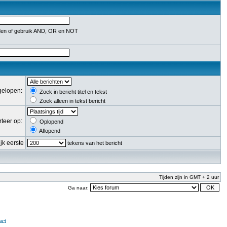
en of gebruik AND, OR en NOT
fgelopen:
Zoek in bericht titel en tekst
Zoek alleen in tekst bericht
rteer op:
Oplopend
Aflopend
jk eerste
tekens van het bericht
Tijden zijn in GMT + 2 uur
Ga naar:
act