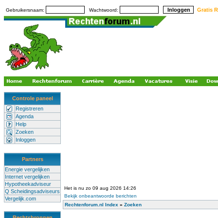
Gratis R
Gebruikersnaam:
Wachtwoord:
Controle paneel
Registreren
Agenda
Help
Zoeken
Inloggen
Partners
Energie vergelijken
Internet vergelijken
Hypotheekadviseur
Het is nu zo 09 aug 2026 14:26
Q Scheidingsadviseurs
Bekijk onbeantwoorde berichten
Vergelijk.com
Rechtenforum.nl Index
»
Zoeken
Rechtsbronnen