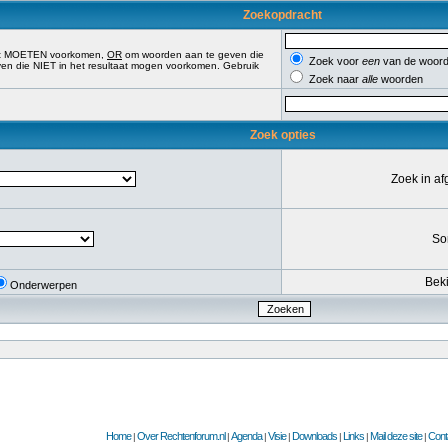
Zoekopdracht
aat MOETEN voorkomen,
OR
om woorden aan te geven die
Zoek voor
een
van de woord
n die NIET in het resultaat mogen voorkomen. Gebruik
Zoek naar
alle
woorden
Zoek opties
Zoek in a
So
Beki
Onderwerpen
Home
Over Rechtenforum.nl
Agenda
Visie
Downloads
Links
Mail deze site
Cont
|
|
|
|
|
|
|