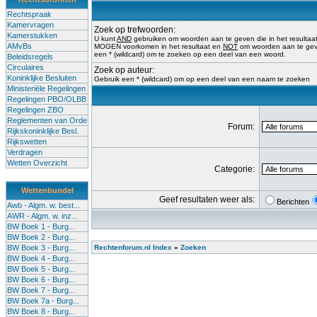
Rechtspraak
Kamervragen
Zoek op trefwoorden:
Kamerstukken
U kunt
AND
gebruiken om woorden aan te geven die in het result
AMvBs
MOGEN voorkomen in het resultaat en
NOT
om woorden aan te geve
een * (wildcard) om te zoeken op een deel van een woord.
Beleidsregels
Circulaires
Zoek op auteur:
Koninklijke Besluiten
Gebruik een * (wildcard) om op een deel van een naam te zoeken
Ministeriële Regelingen
Regelingen PBO/OLBB
Regelingen ZBO
Reglementen van Orde
Forum:
Rijkskoninklijke Besl.
Rijkswetten
Verdragen
Wetten Overzicht
Categorie:
Wettenbundel
Geef resultaten weer als:
Berichten
Awb - Algm. w. best...
AWR - Algm. w. inz...
BW Boek 1 - Burg...
BW Boek 2 - Burg...
BW Boek 3 - Burg...
Rechtenforum.nl Index
»
Zoeken
BW Boek 4 - Burg...
BW Boek 5 - Burg...
BW Boek 6 - Burg...
BW Boek 7 - Burg...
BW Boek 7a - Burg...
BW Boek 8 - Burg...