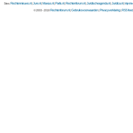
Rechtennieuws.nl
Jure.nl
Maxius.nl
Parlis.nl
Rechtenforum.nl
Juridischeagenda.nl
Juridica.nl
Sites:
|
|
|
|
|
|
|
MijnWet
Rechtenforum.nl
Gebruiksvoorwaarden
Privacyverklaring
RSS feed
© 2003 - 2018
|
|
|