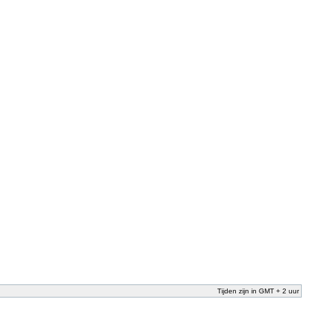
Tijden zijn in GMT + 2 uur