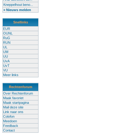
Kneppelhout beno...
» Nieuws melden
Snellinks
EUR
OUNL
RuG
RUN
UL
UM
UU
UvA
UvT
VU
Meer links
Rechtenforum
Over Rechtenforum
Maak favoriet
Maak startpagina
Mail deze site
Link naar ons
Colofon
Meedoen
Feedback
Contact