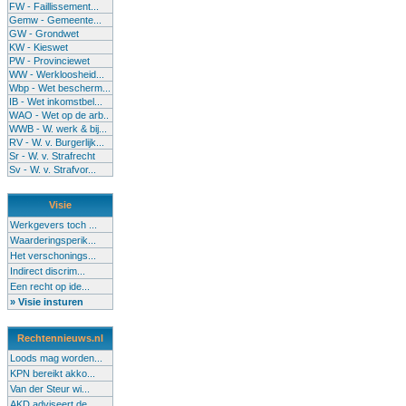
FW - Faillissement...
Gemw - Gemeente...
GW - Grondwet
KW - Kieswet
PW - Provinciewet
WW - Werkloosheid...
Wbp - Wet bescherm...
IB - Wet inkomstbel...
WAO - Wet op de arb..
WWB - W. werk & bij...
RV - W. v. Burgerlijk...
Sr - W. v. Strafrecht
Sv - W. v. Strafvor...
Visie
Werkgevers toch ...
Waarderingsperik...
Het verschonings...
Indirect discrim...
Een recht op ide...
» Visie insturen
Rechtennieuws.nl
Loods mag worden...
KPN bereikt akko...
Van der Steur wi...
AKD adviseert de...