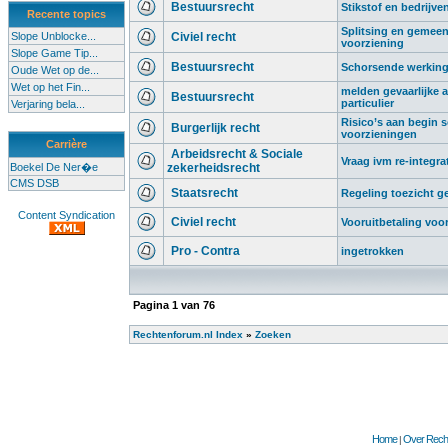
Bestuursrecht
Stikstof en bedrijve
Recente topics
Splitsing en gemeen
Slope Unblocke...
Civiel recht
voorziening
Slope Game Tip...
Bestuursrecht
Schorsende werking 
Oude Wet op de...
Wet op het Fin...
melden gevaarlijke af
Bestuursrecht
particulier
Verjaring bela...
Risico’s aan begin sc
Burgerlijk recht
voorzieningen
Carrière
Arbeidsrecht & Sociale
Vraag ivm re-integra
Boekel De Ner�e
zekerheidsrecht
CMS DSB
Staatsrecht
Regeling toezicht 
Content Syndication
Civiel recht
Vooruitbetaling voo
Pro - Contra
ingetrokken
Pagina
1
van
76
Rechtenforum.nl Index
»
Zoeken
Home
Over Recht
|