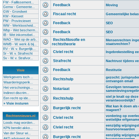
FW - Faillissement...
Feedback
Moving
Gemw - Gemeente...
GW - Grondwet
Fiscaal recht
Gemeentelijke belas
KW - Kieswet
PW - Provinciewet
Feedback
SEO
WW - Werkloosheid...
Wbp - Wet bescherm...
Feedback
SEO
IB - Wet inkomstbel...
WAO - Wet op de arb..
Rechtsfilosofie en
Mensenrechten ingeru
rechtstheorie
staatsrechten?
WWB - W. werk & bij...
RV - W. v. Burgerlijk...
Civiel recht
Ingebrekestelling 
Sr - W. v. Strafrecht
Sv - W. v. Strafvor...
Strafrecht
Nachtrust tijdens ve
Feedback
Restitutie
Visie
Werkgevers toch ...
gezocht: jurispruden
Rechtshulp
ontvangen email
Waarderingsperik...
Gevolgen tennaamste
Het verschonings...
Notariaat
samenlevingsregeli
Indirect discrim...
stel je knalt op deze
Een recht op ide...
Rechtshulp
verantwoordelijk?
» Visie insturen
Wat kan ik doen als
Burgerlijk recht
reageert?
Rechtennieuws.nl
vordering op overled
Civiel recht
wettelijke erfgenam
Loods mag worden...
eenzijdig wijziging
Civiel recht
KPN bereikt akko...
huurvoorwaarden
Van der Steur wi...
eenzijdig wijziging
Burgerlijk recht
AKD adviseert de...
huurvoorwaarden