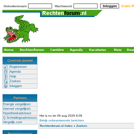
Gratis R
Gebruikersnaam:
Wachtwoord:
Controle paneel
Registreren
Agenda
Help
Zoeken
Inloggen
Partners
Energie vergelijken
Internet vergelijken
Hypotheekadviseur
Het is nu do 06 aug 2026 8:06
Q Scheidingsadviseurs
Bekijk onbeantwoorde berichten
Vergelijk.com
Rechtenforum.nl Index
»
Zoeken
Rechtsbronnen