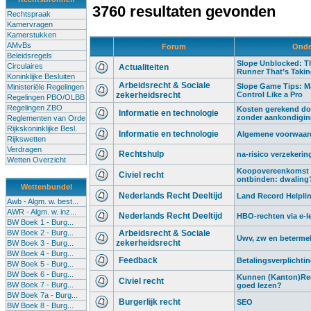
3760 resultaten gevonden
Rechtspraak
Kamervragen
Kamerstukken
AMvBs
Forum
Onde
Beleidsregels
Slope Unblocked: Th
Circulaires
Actualiteiten
Runner That’s Taki
Koninklijke Besluiten
Arbeidsrecht & Sociale
Slope Game Tips: M
Ministeriële Regelingen
zekerheidsrecht
Control Like a Pro
Regelingen PBO/OLBB
Regelingen ZBO
Kosten gerekend do
Informatie en technologie
zonder aankondigi
Reglementen van Orde
Rijkskoninklijke Besl.
Informatie en technologie
Algemene voorwaard
Rijkswetten
Verdragen
Rechtshulp
na-risico verzekerin
Wetten Overzicht
Koopovereenkomst 
Civiel recht
ontbinden: dwaling
Wettenbundel
Nederlands Recht Deeltijd
Land Record Helplin
Awb - Algm. w. best...
AWR - Algm. w. inz...
Nederlands Recht Deeltijd
HBO-rechten via e-l
BW Boek 1 - Burg...
BW Boek 2 - Burg...
Arbeidsrecht & Sociale
Uwv, zw en beterme
zekerheidsrecht
BW Boek 3 - Burg...
BW Boek 4 - Burg...
Feedback
Betalingsverplichti
BW Boek 5 - Burg...
BW Boek 6 - Burg...
Kunnen (Kanton)Rec
Civiel recht
BW Boek 7 - Burg...
goed lezen?
BW Boek 7a - Burg...
Burgerlijk recht
SEO
BW Boek 8 - Burg...