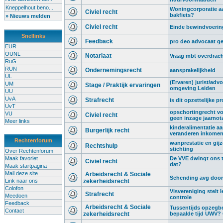
Kneppelhout beno...
Woningcorporatie aa
Civiel recht
bakfiets?
» Nieuws melden
Civiel recht
Einde bewindvoering,
Snellinks
Feedback
pro deo advocaat g
EUR
OUNL
Notariaat
Vraag mbt overdrach
RuG
RUN
Ondernemingsrecht
aansprakelijkheid
UL
(Ervaren) jurist/advo
UM
Stage / Praktijk ervaringen
omgeving Leiden
UU
UvA
Strafrecht
is dit opzettelijke p
UvT
opschortingrecht vo
VU
Civiel recht
geen inzage jaarnot
Meer links
kinderalimentatie a
Burgerlijk recht
veranderen inkome
Rechtenforum
wanprestatie en gij
Rechtshulp
stichting
Over Rechtenforum
Maak favoriet
De VVE dwingt ons t
Civiel recht
dat?
Maak startpagina
Mail deze site
Arbeidsrecht & Sociale
Schending avg door 
Link naar ons
zekerheidsrecht
Colofon
Visvereniging stelt l
Strafrecht
Meedoen
controle
Feedback
Arbeidsrecht & Sociale
Tussentijds opzegb
Contact
zekerheidsrecht
bepaalde tijd UWV