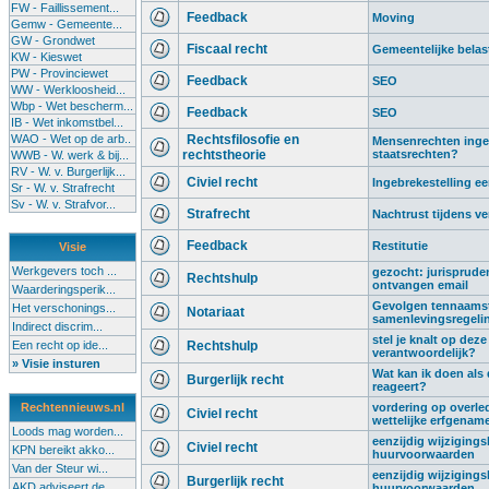
FW - Faillissement...
Feedback
Moving
Gemw - Gemeente...
GW - Grondwet
Fiscaal recht
Gemeentelijke belas
KW - Kieswet
PW - Provinciewet
Feedback
SEO
WW - Werkloosheid...
Wbp - Wet bescherm...
Feedback
SEO
IB - Wet inkomstbel...
WAO - Wet op de arb..
Rechtsfilosofie en
Mensenrechten ingeru
rechtstheorie
staatsrechten?
WWB - W. werk & bij...
RV - W. v. Burgerlijk...
Civiel recht
Ingebrekestelling 
Sr - W. v. Strafrecht
Sv - W. v. Strafvor...
Strafrecht
Nachtrust tijdens ve
Feedback
Restitutie
Visie
Werkgevers toch ...
gezocht: jurispruden
Rechtshulp
ontvangen email
Waarderingsperik...
Gevolgen tennaamste
Het verschonings...
Notariaat
samenlevingsregeli
Indirect discrim...
stel je knalt op deze
Een recht op ide...
Rechtshulp
verantwoordelijk?
» Visie insturen
Wat kan ik doen als
Burgerlijk recht
reageert?
Rechtennieuws.nl
vordering op overled
Civiel recht
wettelijke erfgenam
Loods mag worden...
eenzijdig wijziging
Civiel recht
KPN bereikt akko...
huurvoorwaarden
Van der Steur wi...
eenzijdig wijziging
Burgerlijk recht
AKD adviseert de...
huurvoorwaarden