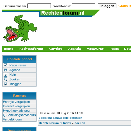
Gratis R
Gebruikersnaam:
Wachtwoord:
Controle paneel
Registreren
Agenda
Help
Zoeken
Inloggen
Partners
Energie vergelijken
Internet vergelijken
Hypotheekadviseur
Het is nu ma 10 aug 2026 14:19
Q Scheidingsadviseurs
Bekijk onbeantwoorde berichten
Vergelijk.com
Rechtenforum.nl Index
»
Zoeken
Rechtsbronnen