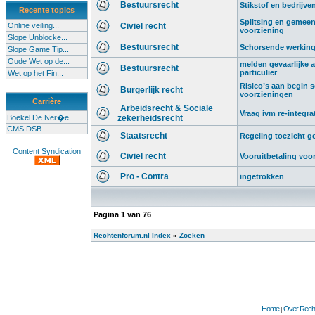
Bestuursrecht
Stikstof en bedrijve
Recente topics
Splitsing en gemeen
Online veiling...
Civiel recht
voorziening
Slope Unblocke...
Bestuursrecht
Schorsende werking 
Slope Game Tip...
Oude Wet op de...
melden gevaarlijke af
Bestuursrecht
particulier
Wet op het Fin...
Risico’s aan begin sc
Burgerlijk recht
voorzieningen
Carrière
Arbeidsrecht & Sociale
Vraag ivm re-integra
Boekel De Ner�e
zekerheidsrecht
CMS DSB
Staatsrecht
Regeling toezicht 
Content Syndication
Civiel recht
Vooruitbetaling voo
Pro - Contra
ingetrokken
Pagina
1
van
76
Rechtenforum.nl Index
»
Zoeken
Home
Over Recht
|