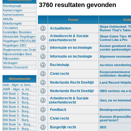
3760 resultaten gevonden
Rechtspraak
Kamervragen
Kamerstukken
AMvBs
Forum
Onde
Beleidsregels
Slope Unblocked: Th
Circulaires
Actualiteiten
Runner That’s Taki
Koninklijke Besluiten
Arbeidsrecht & Sociale
Slope Game Tips: M
Ministeriële Regelingen
zekerheidsrecht
Control Like a Pro
Regelingen PBO/OLBB
Regelingen ZBO
Kosten gerekend do
Informatie en technologie
zonder aankondigi
Reglementen van Orde
Rijkskoninklijke Besl.
Informatie en technologie
Algemene voorwaard
Rijkswetten
Verdragen
Rechtshulp
na-risico verzekerin
Wetten Overzicht
Koopovereenkomst 
Civiel recht
ontbinden: dwaling
Wettenbundel
Nederlands Recht Deeltijd
Land Record Helplin
Awb - Algm. w. best...
AWR - Algm. w. inz...
Nederlands Recht Deeltijd
HBO-rechten via e-l
BW Boek 1 - Burg...
BW Boek 2 - Burg...
Arbeidsrecht & Sociale
Uwv, zw en beterme
zekerheidsrecht
BW Boek 3 - Burg...
BW Boek 4 - Burg...
Feedback
Betalingsverplichti
BW Boek 5 - Burg...
BW Boek 6 - Burg...
Kunnen (Kanton)Rec
Civiel recht
BW Boek 7 - Burg...
goed lezen?
BW Boek 7a - Burg...
Burgerlijk recht
SEO
BW Boek 8 - Burg...