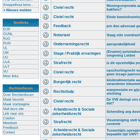
Kneppelhout beno...
Woningcorporatie aa
Civiel recht
bakfiets?
» Nieuws melden
Civiel recht
Einde bewindvoering,
Snellinks
Feedback
pro deo advocaat g
EUR
OUNL
Notariaat
Vraag mbt overdrach
RuG
RUN
Ondernemingsrecht
aansprakelijkheid
UL
(Ervaren) jurist/advo
UM
Stage / Praktijk ervaringen
omgeving Leiden
UU
UvA
Strafrecht
is dit opzettelijke p
UvT
opschortingrecht vo
VU
Civiel recht
geen inzage jaarnot
Meer links
kinderalimentatie a
Burgerlijk recht
veranderen inkome
Rechtenforum
wanprestatie en gij
Rechtshulp
stichting
Over Rechtenforum
Maak favoriet
De VVE dwingt ons t
Civiel recht
dat?
Maak startpagina
Mail deze site
Arbeidsrecht & Sociale
Schending avg door 
Link naar ons
zekerheidsrecht
Colofon
Visvereniging stelt l
Strafrecht
Meedoen
controle
Feedback
Arbeidsrecht & Sociale
Tussentijds opzegb
Contact
zekerheidsrecht
bepaalde tijd UWV