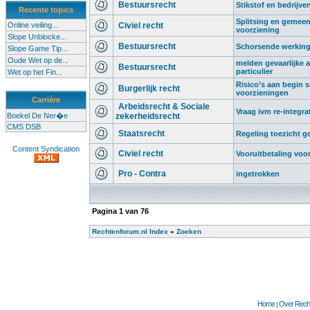
Bestuursrecht
Stikstof en bedrijve
Recente topics
Splitsing en gemeen
Online veiling...
Civiel recht
voorziening
Slope Unblocke...
Bestuursrecht
Schorsende werking 
Slope Game Tip...
Oude Wet op de...
melden gevaarlijke af
Bestuursrecht
particulier
Wet op het Fin...
Risico’s aan begin sc
Burgerlijk recht
voorzieningen
Carrière
Arbeidsrecht & Sociale
Vraag ivm re-integra
Boekel De Ner�e
zekerheidsrecht
CMS DSB
Staatsrecht
Regeling toezicht 
Content Syndication
Civiel recht
Vooruitbetaling voo
Pro - Contra
ingetrokken
Pagina
1
van
76
Rechtenforum.nl Index
»
Zoeken
Home
Over Recht
|