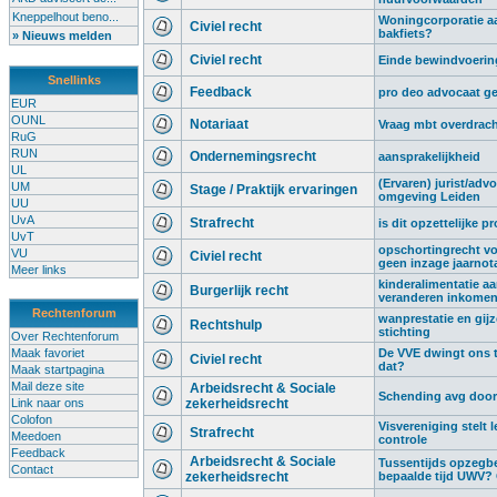
Kneppelhout beno...
Woningcorporatie aa
Civiel recht
bakfiets?
» Nieuws melden
Civiel recht
Einde bewindvoering,
Snellinks
Feedback
pro deo advocaat g
EUR
OUNL
Notariaat
Vraag mbt overdrach
RuG
RUN
Ondernemingsrecht
aansprakelijkheid
UL
(Ervaren) jurist/advo
UM
Stage / Praktijk ervaringen
omgeving Leiden
UU
UvA
Strafrecht
is dit opzettelijke p
UvT
opschortingrecht vo
VU
Civiel recht
geen inzage jaarnot
Meer links
kinderalimentatie a
Burgerlijk recht
veranderen inkome
Rechtenforum
wanprestatie en gij
Rechtshulp
stichting
Over Rechtenforum
Maak favoriet
De VVE dwingt ons t
Civiel recht
dat?
Maak startpagina
Mail deze site
Arbeidsrecht & Sociale
Schending avg door 
Link naar ons
zekerheidsrecht
Colofon
Visvereniging stelt l
Strafrecht
Meedoen
controle
Feedback
Arbeidsrecht & Sociale
Tussentijds opzegb
Contact
zekerheidsrecht
bepaalde tijd UWV