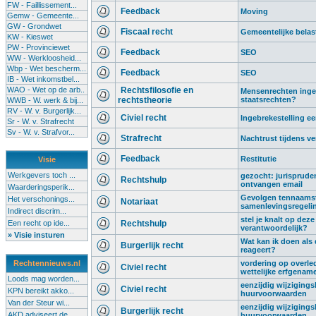
FW - Faillissement...
Feedback
Moving
Gemw - Gemeente...
GW - Grondwet
Fiscaal recht
Gemeentelijke belas
KW - Kieswet
PW - Provinciewet
Feedback
SEO
WW - Werkloosheid...
Wbp - Wet bescherm...
Feedback
SEO
IB - Wet inkomstbel...
WAO - Wet op de arb..
Rechtsfilosofie en
Mensenrechten ingeru
rechtstheorie
staatsrechten?
WWB - W. werk & bij...
RV - W. v. Burgerlijk...
Civiel recht
Ingebrekestelling 
Sr - W. v. Strafrecht
Sv - W. v. Strafvor...
Strafrecht
Nachtrust tijdens ve
Feedback
Restitutie
Visie
Werkgevers toch ...
gezocht: jurispruden
Rechtshulp
ontvangen email
Waarderingsperik...
Gevolgen tennaamste
Het verschonings...
Notariaat
samenlevingsregeli
Indirect discrim...
stel je knalt op deze
Een recht op ide...
Rechtshulp
verantwoordelijk?
» Visie insturen
Wat kan ik doen als
Burgerlijk recht
reageert?
Rechtennieuws.nl
vordering op overled
Civiel recht
wettelijke erfgenam
Loods mag worden...
eenzijdig wijziging
Civiel recht
KPN bereikt akko...
huurvoorwaarden
Van der Steur wi...
eenzijdig wijziging
Burgerlijk recht
AKD adviseert de...
huurvoorwaarden