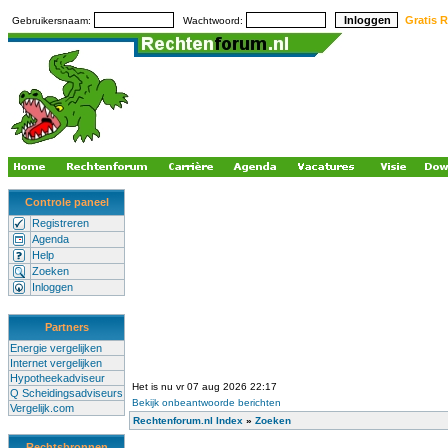
Gratis R
Gebruikersnaam:
Wachtwoord:
Controle paneel
Registreren
Agenda
Help
Zoeken
Inloggen
Partners
Energie vergelijken
Internet vergelijken
Hypotheekadviseur
Het is nu vr 07 aug 2026 22:17
Q Scheidingsadviseurs
Bekijk onbeantwoorde berichten
Vergelijk.com
Rechtenforum.nl Index
»
Zoeken
Rechtsbronnen