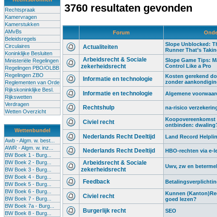
3760 resultaten gevonden
Rechtspraak
Kamervragen
Kamerstukken
AMvBs
Forum
Onde
Beleidsregels
Slope Unblocked: Th
Circulaires
Actualiteiten
Runner That’s Taki
Koninklijke Besluiten
Arbeidsrecht & Sociale
Slope Game Tips: M
Ministeriële Regelingen
zekerheidsrecht
Control Like a Pro
Regelingen PBO/OLBB
Regelingen ZBO
Kosten gerekend do
Informatie en technologie
zonder aankondigi
Reglementen van Orde
Rijkskoninklijke Besl.
Informatie en technologie
Algemene voorwaard
Rijkswetten
Verdragen
Rechtshulp
na-risico verzekerin
Wetten Overzicht
Koopovereenkomst 
Civiel recht
ontbinden: dwaling
Wettenbundel
Nederlands Recht Deeltijd
Land Record Helplin
Awb - Algm. w. best...
AWR - Algm. w. inz...
Nederlands Recht Deeltijd
HBO-rechten via e-l
BW Boek 1 - Burg...
BW Boek 2 - Burg...
Arbeidsrecht & Sociale
Uwv, zw en beterme
zekerheidsrecht
BW Boek 3 - Burg...
BW Boek 4 - Burg...
Feedback
Betalingsverplichti
BW Boek 5 - Burg...
BW Boek 6 - Burg...
Kunnen (Kanton)Rec
Civiel recht
BW Boek 7 - Burg...
goed lezen?
BW Boek 7a - Burg...
Burgerlijk recht
SEO
BW Boek 8 - Burg...