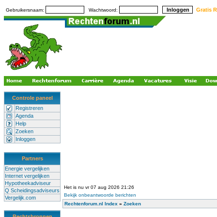
Gratis R
Gebruikersnaam:
Wachtwoord:
Controle paneel
Registreren
Agenda
Help
Zoeken
Inloggen
Partners
Energie vergelijken
Internet vergelijken
Hypotheekadviseur
Het is nu vr 07 aug 2026 21:26
Q Scheidingsadviseurs
Bekijk onbeantwoorde berichten
Vergelijk.com
Rechtenforum.nl Index
»
Zoeken
Rechtsbronnen