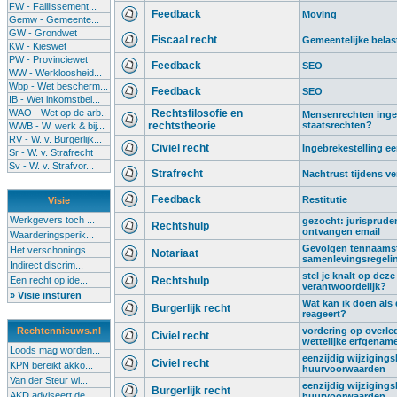
FW - Faillissement...
Feedback
Moving
Gemw - Gemeente...
GW - Grondwet
Fiscaal recht
Gemeentelijke belas
KW - Kieswet
PW - Provinciewet
Feedback
SEO
WW - Werkloosheid...
Wbp - Wet bescherm...
Feedback
SEO
IB - Wet inkomstbel...
WAO - Wet op de arb..
Rechtsfilosofie en
Mensenrechten ingeru
rechtstheorie
staatsrechten?
WWB - W. werk & bij...
RV - W. v. Burgerlijk...
Civiel recht
Ingebrekestelling 
Sr - W. v. Strafrecht
Sv - W. v. Strafvor...
Strafrecht
Nachtrust tijdens ve
Feedback
Restitutie
Visie
Werkgevers toch ...
gezocht: jurispruden
Rechtshulp
ontvangen email
Waarderingsperik...
Gevolgen tennaamste
Het verschonings...
Notariaat
samenlevingsregeli
Indirect discrim...
stel je knalt op deze
Een recht op ide...
Rechtshulp
verantwoordelijk?
» Visie insturen
Wat kan ik doen als
Burgerlijk recht
reageert?
Rechtennieuws.nl
vordering op overled
Civiel recht
wettelijke erfgenam
Loods mag worden...
eenzijdig wijziging
Civiel recht
KPN bereikt akko...
huurvoorwaarden
Van der Steur wi...
eenzijdig wijziging
Burgerlijk recht
AKD adviseert de...
huurvoorwaarden