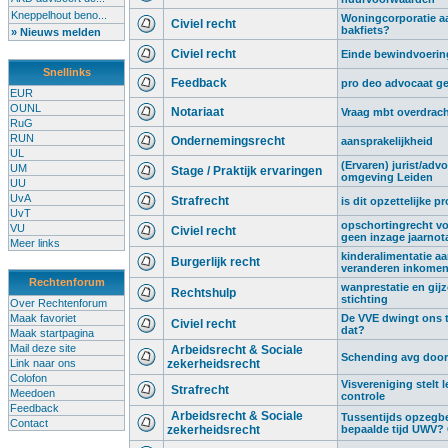
Kneppelhout beno...
Woningcorporatie aa
Civiel recht
bakfiets?
» Nieuws melden
Civiel recht
Einde bewindvoering,
Snellinks
Feedback
pro deo advocaat g
EUR
OUNL
Notariaat
Vraag mbt overdrach
RuG
RUN
Ondernemingsrecht
aansprakelijkheid
UL
(Ervaren) jurist/advo
UM
Stage / Praktijk ervaringen
omgeving Leiden
UU
UvA
Strafrecht
is dit opzettelijke p
UvT
opschortingrecht vo
VU
Civiel recht
geen inzage jaarnot
Meer links
kinderalimentatie a
Burgerlijk recht
veranderen inkome
Rechtenforum
wanprestatie en gij
Rechtshulp
stichting
Over Rechtenforum
Maak favoriet
De VVE dwingt ons t
Civiel recht
dat?
Maak startpagina
Mail deze site
Arbeidsrecht & Sociale
Schending avg door 
Link naar ons
zekerheidsrecht
Colofon
Visvereniging stelt l
Strafrecht
Meedoen
controle
Feedback
Arbeidsrecht & Sociale
Tussentijds opzegb
Contact
zekerheidsrecht
bepaalde tijd UWV