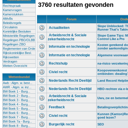
3760 resultaten gevonden
Rechtspraak
Kamervragen
Kamerstukken
AMvBs
Forum
Onde
Beleidsregels
Slope Unblocked: Th
Circulaires
Actualiteiten
Runner That’s Taki
Koninklijke Besluiten
Arbeidsrecht & Sociale
Slope Game Tips: M
Ministeriële Regelingen
zekerheidsrecht
Control Like a Pro
Regelingen PBO/OLBB
Regelingen ZBO
Kosten gerekend do
Informatie en technologie
zonder aankondigi
Reglementen van Orde
Rijkskoninklijke Besl.
Informatie en technologie
Algemene voorwaard
Rijkswetten
Verdragen
Rechtshulp
na-risico verzekerin
Wetten Overzicht
Koopovereenkomst 
Civiel recht
ontbinden: dwaling
Wettenbundel
Nederlands Recht Deeltijd
Land Record Helplin
Awb - Algm. w. best...
AWR - Algm. w. inz...
Nederlands Recht Deeltijd
HBO-rechten via e-l
BW Boek 1 - Burg...
BW Boek 2 - Burg...
Arbeidsrecht & Sociale
Uwv, zw en beterme
zekerheidsrecht
BW Boek 3 - Burg...
BW Boek 4 - Burg...
Feedback
Betalingsverplichti
BW Boek 5 - Burg...
BW Boek 6 - Burg...
Kunnen (Kanton)Rec
Civiel recht
BW Boek 7 - Burg...
goed lezen?
BW Boek 7a - Burg...
Burgerlijk recht
SEO
BW Boek 8 - Burg...