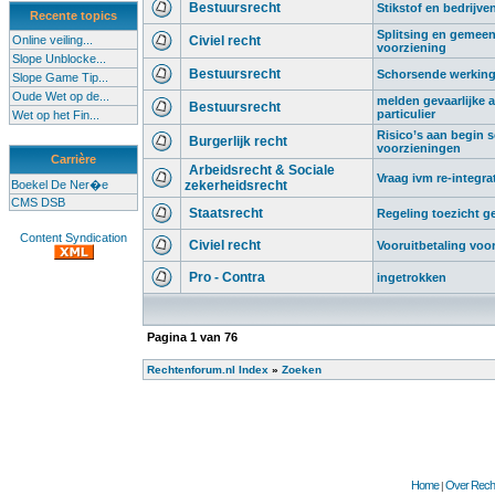
Bestuursrecht
Stikstof en bedrijve
Recente topics
Splitsing en gemeen
Online veiling...
Civiel recht
voorziening
Slope Unblocke...
Bestuursrecht
Schorsende werking 
Slope Game Tip...
Oude Wet op de...
melden gevaarlijke af
Bestuursrecht
particulier
Wet op het Fin...
Risico’s aan begin sc
Burgerlijk recht
voorzieningen
Carrière
Arbeidsrecht & Sociale
Vraag ivm re-integra
Boekel De Ner�e
zekerheidsrecht
CMS DSB
Staatsrecht
Regeling toezicht 
Content Syndication
Civiel recht
Vooruitbetaling voo
Pro - Contra
ingetrokken
Pagina
1
van
76
Rechtenforum.nl Index
»
Zoeken
Home
Over Recht
|