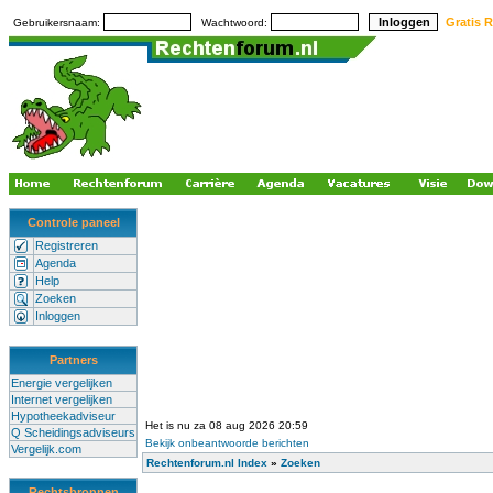
Gratis R
Gebruikersnaam:
Wachtwoord:
Controle paneel
Registreren
Agenda
Help
Zoeken
Inloggen
Partners
Energie vergelijken
Internet vergelijken
Hypotheekadviseur
Het is nu za 08 aug 2026 20:59
Q Scheidingsadviseurs
Bekijk onbeantwoorde berichten
Vergelijk.com
Rechtenforum.nl Index
»
Zoeken
Rechtsbronnen