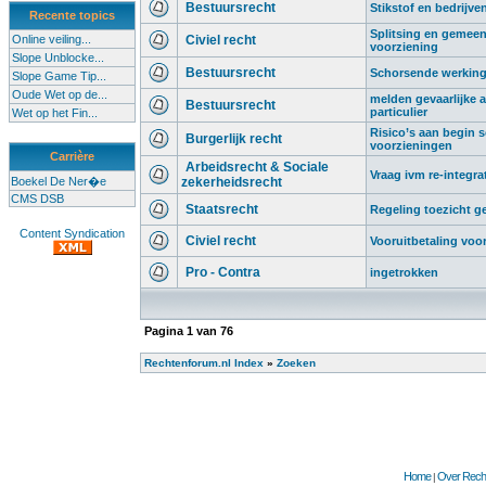
Bestuursrecht
Stikstof en bedrijve
Recente topics
Splitsing en gemeen
Online veiling...
Civiel recht
voorziening
Slope Unblocke...
Bestuursrecht
Schorsende werking 
Slope Game Tip...
Oude Wet op de...
melden gevaarlijke af
Bestuursrecht
particulier
Wet op het Fin...
Risico’s aan begin sc
Burgerlijk recht
voorzieningen
Carrière
Arbeidsrecht & Sociale
Vraag ivm re-integra
Boekel De Ner�e
zekerheidsrecht
CMS DSB
Staatsrecht
Regeling toezicht 
Content Syndication
Civiel recht
Vooruitbetaling voo
Pro - Contra
ingetrokken
Pagina
1
van
76
Rechtenforum.nl Index
»
Zoeken
Home
Over Recht
|