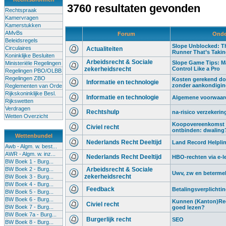
3760 resultaten gevonden
Rechtspraak
Kamervragen
Kamerstukken
AMvBs
Forum
Onde
Beleidsregels
Slope Unblocked: Th
Circulaires
Actualiteiten
Runner That’s Taki
Koninklijke Besluiten
Arbeidsrecht & Sociale
Slope Game Tips: M
Ministeriële Regelingen
zekerheidsrecht
Control Like a Pro
Regelingen PBO/OLBB
Regelingen ZBO
Kosten gerekend do
Informatie en technologie
zonder aankondigi
Reglementen van Orde
Rijkskoninklijke Besl.
Informatie en technologie
Algemene voorwaard
Rijkswetten
Verdragen
Rechtshulp
na-risico verzekerin
Wetten Overzicht
Koopovereenkomst 
Civiel recht
ontbinden: dwaling
Wettenbundel
Nederlands Recht Deeltijd
Land Record Helplin
Awb - Algm. w. best...
AWR - Algm. w. inz...
Nederlands Recht Deeltijd
HBO-rechten via e-l
BW Boek 1 - Burg...
BW Boek 2 - Burg...
Arbeidsrecht & Sociale
Uwv, zw en beterme
zekerheidsrecht
BW Boek 3 - Burg...
BW Boek 4 - Burg...
Feedback
Betalingsverplichti
BW Boek 5 - Burg...
BW Boek 6 - Burg...
Kunnen (Kanton)Rec
Civiel recht
BW Boek 7 - Burg...
goed lezen?
BW Boek 7a - Burg...
Burgerlijk recht
SEO
BW Boek 8 - Burg...