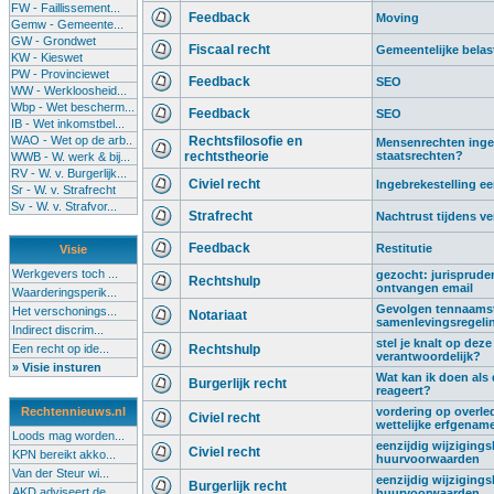
FW - Faillissement...
Feedback
Moving
Gemw - Gemeente...
GW - Grondwet
Fiscaal recht
Gemeentelijke belas
KW - Kieswet
PW - Provinciewet
Feedback
SEO
WW - Werkloosheid...
Wbp - Wet bescherm...
Feedback
SEO
IB - Wet inkomstbel...
WAO - Wet op de arb..
Rechtsfilosofie en
Mensenrechten ingeru
rechtstheorie
staatsrechten?
WWB - W. werk & bij...
RV - W. v. Burgerlijk...
Civiel recht
Ingebrekestelling 
Sr - W. v. Strafrecht
Sv - W. v. Strafvor...
Strafrecht
Nachtrust tijdens ve
Feedback
Restitutie
Visie
Werkgevers toch ...
gezocht: jurispruden
Rechtshulp
ontvangen email
Waarderingsperik...
Gevolgen tennaamste
Het verschonings...
Notariaat
samenlevingsregeli
Indirect discrim...
stel je knalt op deze
Een recht op ide...
Rechtshulp
verantwoordelijk?
» Visie insturen
Wat kan ik doen als
Burgerlijk recht
reageert?
Rechtennieuws.nl
vordering op overled
Civiel recht
wettelijke erfgenam
Loods mag worden...
eenzijdig wijziging
Civiel recht
KPN bereikt akko...
huurvoorwaarden
Van der Steur wi...
eenzijdig wijziging
Burgerlijk recht
AKD adviseert de...
huurvoorwaarden