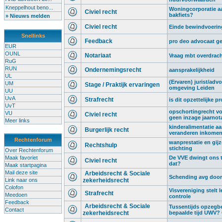
Kneppelhout beno...
Woningcorporatie aa
Civiel recht
bakfiets?
» Nieuws melden
Civiel recht
Einde bewindvoering,
Snellinks
Feedback
pro deo advocaat g
EUR
OUNL
Notariaat
Vraag mbt overdrach
RuG
RUN
Ondernemingsrecht
aansprakelijkheid
UL
(Ervaren) jurist/advo
UM
Stage / Praktijk ervaringen
omgeving Leiden
UU
UvA
Strafrecht
is dit opzettelijke p
UvT
opschortingrecht vo
VU
Civiel recht
geen inzage jaarnot
Meer links
kinderalimentatie a
Burgerlijk recht
veranderen inkome
Rechtenforum
wanprestatie en gij
Rechtshulp
stichting
Over Rechtenforum
Maak favoriet
De VVE dwingt ons t
Civiel recht
dat?
Maak startpagina
Mail deze site
Arbeidsrecht & Sociale
Schending avg door 
Link naar ons
zekerheidsrecht
Colofon
Visvereniging stelt l
Strafrecht
Meedoen
controle
Feedback
Arbeidsrecht & Sociale
Tussentijds opzegb
Contact
zekerheidsrecht
bepaalde tijd UWV