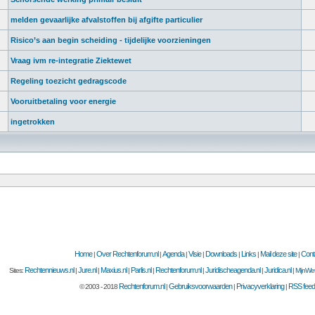
melden gevaarlijke afvalstoffen bij afgifte particulier
Risico’s aan begin scheiding - tijdelijke voorzieningen
Vraag ivm re-integratie Ziektewet
Regeling toezicht gedragscode
Vooruitbetaling voor energie
ingetrokken
Home
Over Rechtenforum.nl
Agenda
Visie
Downloads
Links
Mail deze site
Cont
|
|
|
|
|
|
|
Rechtennieuws.nl
Jure.nl
Maxius.nl
Parlis.nl
Rechtenforum.nl
Juridischeagenda.nl
Juridica.nl
Sites:
|
|
|
|
|
|
|
MijnWet
Rechtenforum.nl
Gebruiksvoorwaarden
Privacyverklaring
RSS feed
© 2003 - 2018
|
|
|