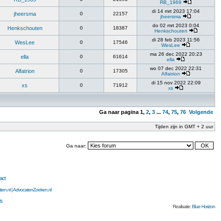
RB_1969
di 14 mrt 2023 17:04
jheersma
0
22157
jheersma
do 02 mrt 2023 0:04
Henkschouten
0
18387
Henkschouten
di 28 feb 2023 11:56
WesLee
0
17546
WesLee
ma 26 dec 2022 20:23
ella
0
61614
ella
wo 07 dec 2022 22:31
Alfatrion
0
17305
Alfatrion
di 15 nov 2022 22:09
xs
0
71912
xs
Ga naar pagina
1
,
2
,
3
...
74
,
75
,
76
Volgende
Tijden zijn in GMT + 2 uur
Ga naar:
act
ten.nl
|
AdvocatenZoeken.nl
s
Realisatie:
Blue Horizon