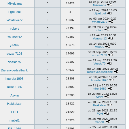
za 06 jul 2024 16:25
Mikeivana
0
14423
Mikeivana
vr 12 apr 2024 10:05
LijpeLoui
0
4
LijpeLoui
wo 03 apr 2024 9:27
Whateva72
0
10637
Whateva72
do 29 feb 2024 10:42
rokert
0
44354
rokert
di 17 okt 2023 10:31
Youssef12
0
40457
Youssef12
za 14 okt 2023 0:09
ytk999
0
18673
ytk999
vr 29 sep 2023 15:59
suzan7103
0
17699
suzan7103
wo 27 sep 2023 9:59
Vossie75
0
32107
Vossie75
ma 14 aug 2023 20:05
Dierenvoedselbank
0
56947
Dierenvoedselbank
wo 19 jul 2023 19:32
huurder1996
0
23308
huurder1996
wo 21 jun 2023 20:52
mike-1986
0
18503
mike-1986
za 20 mei 2023 13:26
Azvra
0
20203
Azvra
wo 10 mei 2023 16:11
Hakkelaar
0
18422
Hakkelaar
zo 23 apr 2023 22:15
FGH
0
24220
FGH
za 25 mrt 2023 20:26
mabel1
0
16320
mabel1
za 25 mrt 2023 11:09
RB_1969
0
21593