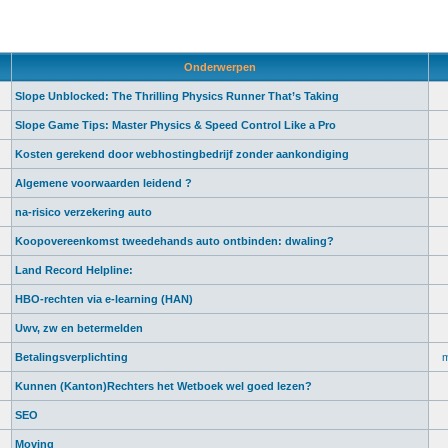
Onderwerpen
Slope Unblocked: The Thrilling Physics Runner That’s Taking
Slope Game Tips: Master Physics & Speed Control Like a Pro
Kosten gerekend door webhostingbedrijf zonder aankondiging
Algemene voorwaarden leidend ?
na-risico verzekering auto
Koopovereenkomst tweedehands auto ontbinden: dwaling?
Land Record Helpline:
HBO-rechten via e-learning (HAN)
Uwv, zw en betermelden
Betalingsverplichting
m
Kunnen (Kanton)Rechters het Wetboek wel goed lezen?
SEO
Moving