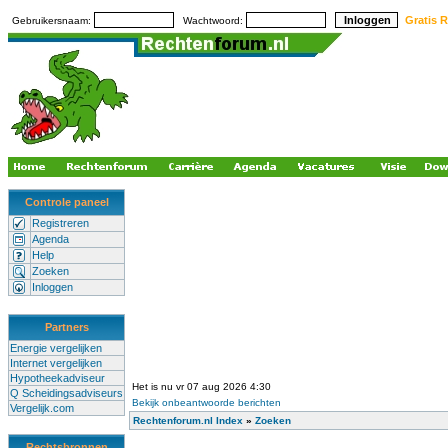
Gratis R
Gebruikersnaam:
Wachtwoord:
Controle paneel
Registreren
Agenda
Help
Zoeken
Inloggen
Partners
Energie vergelijken
Internet vergelijken
Hypotheekadviseur
Het is nu vr 07 aug 2026 4:30
Q Scheidingsadviseurs
Bekijk onbeantwoorde berichten
Vergelijk.com
Rechtenforum.nl Index
»
Zoeken
Rechtsbronnen