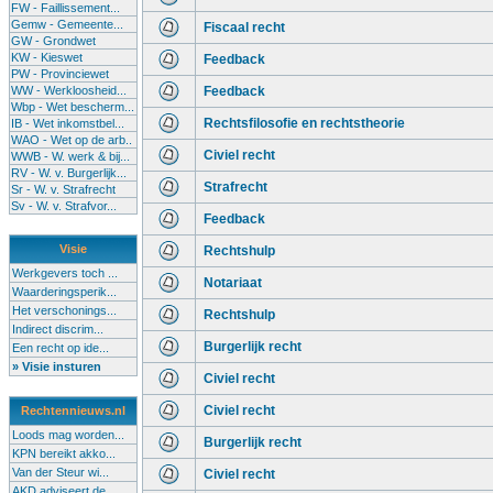
FW - Faillissement...
Gemw - Gemeente...
Fiscaal recht
GW - Grondwet
KW - Kieswet
Feedback
PW - Provinciewet
WW - Werkloosheid...
Feedback
Wbp - Wet bescherm...
Rechtsfilosofie en rechtstheorie
IB - Wet inkomstbel...
WAO - Wet op de arb..
Civiel recht
WWB - W. werk & bij...
RV - W. v. Burgerlijk...
Strafrecht
Sr - W. v. Strafrecht
Sv - W. v. Strafvor...
Feedback
Visie
Rechtshulp
Werkgevers toch ...
Notariaat
Waarderingsperik...
Het verschonings...
Rechtshulp
Indirect discrim...
Burgerlijk recht
Een recht op ide...
» Visie insturen
Civiel recht
Civiel recht
Rechtennieuws.nl
Loods mag worden...
Burgerlijk recht
KPN bereikt akko...
Van der Steur wi...
Civiel recht
AKD adviseert de...