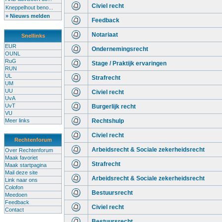
Civiel recht
Kneppelhout beno...
» Nieuws melden
Feedback
Notariaat
Snellinks
EUR
Ondernemingsrecht
OUNL
RuG
Stage / Praktijk ervaringen
RUN
UL
Strafrecht
UM
UU
Civiel recht
UvA
UvT
Burgerlijk recht
VU
Meer links
Rechtshulp
Civiel recht
Rechtenforum
Arbeidsrecht & Sociale zekerheidsrecht
Over Rechtenforum
Maak favoriet
Strafrecht
Maak startpagina
Mail deze site
Arbeidsrecht & Sociale zekerheidsrecht
Link naar ons
Colofon
Bestuursrecht
Meedoen
Feedback
Civiel recht
Contact
Bestuursrecht