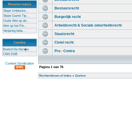
Recente topics
Bestuursrecht
Slope Unblocke...
Slope Game Tip...
Burgerlijk recht
Oude Wet op de...
Arbeidsrecht & Sociale zekerheidsrecht
Wet op het Fin...
Verjaring bela...
Staatsrecht
Civiel recht
Carrière
Boekel De Ner�e
Pro - Contra
CMS DSB
Content Syndication
Pagina
1
van
76
Rechtenforum.nl Index
»
Zoeken