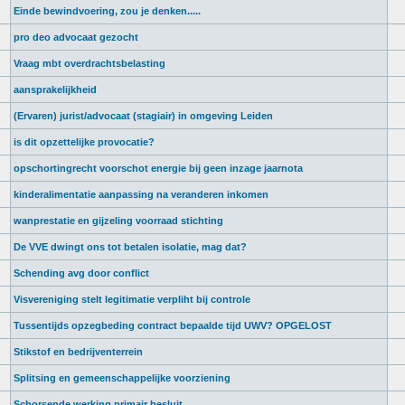
Einde bewindvoering, zou je denken.....
pro deo advocaat gezocht
Vraag mbt overdrachtsbelasting
aansprakelijkheid
(Ervaren) jurist/advocaat (stagiair) in omgeving Leiden
is dit opzettelijke provocatie?
opschortingrecht voorschot energie bij geen inzage jaarnota
kinderalimentatie aanpassing na veranderen inkomen
wanprestatie en gijzeling voorraad stichting
De VVE dwingt ons tot betalen isolatie, mag dat?
Schending avg door conflict
Visvereniging stelt legitimatie verpliht bij controle
Tussentijds opzegbeding contract bepaalde tijd UWV? OPGELOST
Stikstof en bedrijventerrein
Splitsing en gemeenschappelijke voorziening
Schorsende werking primair besluit