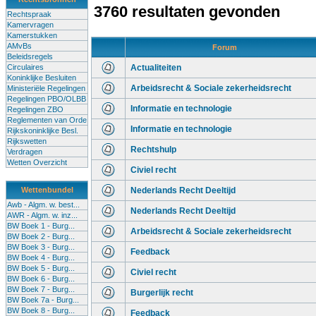
3760 resultaten gevonden
Rechtspraak
Kamervragen
Kamerstukken
AMvBs
Forum
Beleidsregels
Circulaires
Actualiteiten
Koninklijke Besluiten
Arbeidsrecht & Sociale zekerheidsrecht
Ministeriële Regelingen
Regelingen PBO/OLBB
Informatie en technologie
Regelingen ZBO
Reglementen van Orde
Informatie en technologie
Rijkskoninklijke Besl.
Rijkswetten
Rechtshulp
Verdragen
Wetten Overzicht
Civiel recht
Wettenbundel
Nederlands Recht Deeltijd
Awb - Algm. w. best...
Nederlands Recht Deeltijd
AWR - Algm. w. inz...
BW Boek 1 - Burg...
Arbeidsrecht & Sociale zekerheidsrecht
BW Boek 2 - Burg...
BW Boek 3 - Burg...
Feedback
BW Boek 4 - Burg...
BW Boek 5 - Burg...
Civiel recht
BW Boek 6 - Burg...
BW Boek 7 - Burg...
Burgerlijk recht
BW Boek 7a - Burg...
BW Boek 8 - Burg...
Feedback