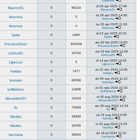
Odanere
di 29 apr 2025 17:49
Maurice51
0
89224
Maurice51
za 26 apr 2025 14:00
liwovosa
0
5
liwovosa
za 26 apr 2025 11:33
liwovosa
0
4
liwovosa
di 22 apr 2025 10:21
Spitto
0
4465
Spitto
wo 26 feb 2025 10:50
PreciezeSmurf
0
505309
PreciezeSmurf
ma 03 feb 2025 14:28
Joshua81
0
16700
Joshua81
di 14 jan 2025 14:03
LijpeLoui
0
5
LijpeLoui
zo 22 dec 2024 12:06
mattjeu
0
7477
mattjeu
do 05 sep 2024 11:22
bremam
0
84586
bremam
zo 01 sep 2024 22:34
koffiekluns
0
13996
koffiekluns
vr 30 aug 2024 8:20
Alexander007
0
10433
Alexander007
wo 28 aug 2024 12:29
fio
0
72609
fio
za 24 aug 2024 0:56
fabulius
0
28930
fabulius
vr 23 aug 2024 23:25
fabulius
0
10036
fabulius
do 18 jul 2024 22:22
barmania
0
36634
barmania