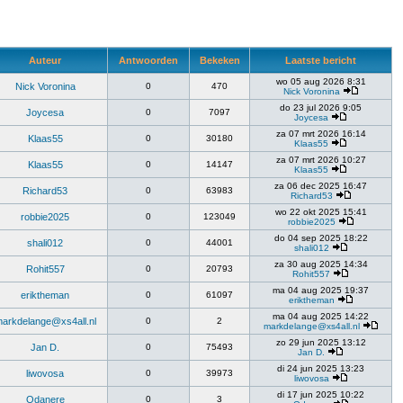
Auteur
Antwoorden
Bekeken
Laatste bericht
wo 05 aug 2026 8:31
Nick Voronina
0
470
Nick Voronina
do 23 jul 2026 9:05
Joycesa
0
7097
Joycesa
za 07 mrt 2026 16:14
Klaas55
0
30180
Klaas55
za 07 mrt 2026 10:27
Klaas55
0
14147
Klaas55
za 06 dec 2025 16:47
Richard53
0
63983
Richard53
wo 22 okt 2025 15:41
robbie2025
0
123049
robbie2025
do 04 sep 2025 18:22
shali012
0
44001
shali012
za 30 aug 2025 14:34
Rohit557
0
20793
Rohit557
ma 04 aug 2025 19:37
eriktheman
0
61097
eriktheman
ma 04 aug 2025 14:22
arkdelange@xs4all.nl
0
2
markdelange@xs4all.nl
zo 29 jun 2025 13:12
Jan D.
0
75493
Jan D.
di 24 jun 2025 13:23
liwovosa
0
39973
liwovosa
di 17 jun 2025 10:22
Odanere
0
3