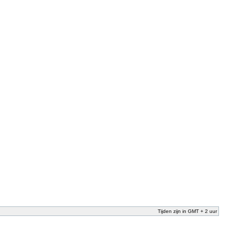
Tijden zijn in GMT + 2 uur