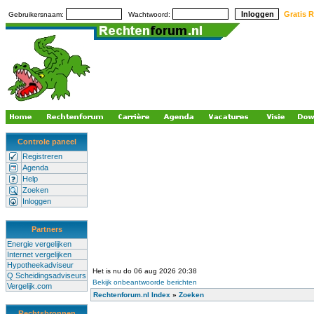
Gratis R
Gebruikersnaam:
Wachtwoord:
Controle paneel
Registreren
Agenda
Help
Zoeken
Inloggen
Partners
Energie vergelijken
Internet vergelijken
Hypotheekadviseur
Het is nu do 06 aug 2026 20:38
Q Scheidingsadviseurs
Bekijk onbeantwoorde berichten
Vergelijk.com
Rechtenforum.nl Index
»
Zoeken
Rechtsbronnen