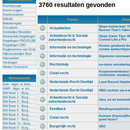
3760 resultaten gevonden
Rechtspraak
Kamervragen
Kamerstukken
AMvBs
Forum
Onde
Beleidsregels
Slope Unblocked: Th
Circulaires
Actualiteiten
Runner That’s Taki
Koninklijke Besluiten
Arbeidsrecht & Sociale
Slope Game Tips: M
Ministeriële Regelingen
zekerheidsrecht
Control Like a Pro
Regelingen PBO/OLBB
Regelingen ZBO
Kosten gerekend do
Informatie en technologie
zonder aankondigi
Reglementen van Orde
Rijkskoninklijke Besl.
Informatie en technologie
Algemene voorwaard
Rijkswetten
Verdragen
Rechtshulp
na-risico verzekerin
Wetten Overzicht
Koopovereenkomst 
Civiel recht
ontbinden: dwaling
Wettenbundel
Nederlands Recht Deeltijd
Land Record Helplin
Awb - Algm. w. best...
AWR - Algm. w. inz...
Nederlands Recht Deeltijd
HBO-rechten via e-l
BW Boek 1 - Burg...
BW Boek 2 - Burg...
Arbeidsrecht & Sociale
Uwv, zw en beterme
zekerheidsrecht
BW Boek 3 - Burg...
BW Boek 4 - Burg...
Feedback
Betalingsverplichti
BW Boek 5 - Burg...
BW Boek 6 - Burg...
Kunnen (Kanton)Rec
Civiel recht
BW Boek 7 - Burg...
goed lezen?
BW Boek 7a - Burg...
Burgerlijk recht
SEO
BW Boek 8 - Burg...