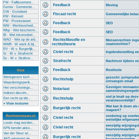
FW - Faillissement...
Feedback
Moving
Gemw - Gemeente...
GW - Grondwet
Fiscaal recht
Gemeentelijke belas
KW - Kieswet
PW - Provinciewet
Feedback
SEO
WW - Werkloosheid...
Wbp - Wet bescherm...
Feedback
SEO
IB - Wet inkomstbel...
WAO - Wet op de arb..
Rechtsfilosofie en
Mensenrechten ingeru
rechtstheorie
staatsrechten?
WWB - W. werk & bij...
RV - W. v. Burgerlijk...
Civiel recht
Ingebrekestelling 
Sr - W. v. Strafrecht
Sv - W. v. Strafvor...
Strafrecht
Nachtrust tijdens ve
Feedback
Restitutie
Visie
Werkgevers toch ...
gezocht: jurispruden
Rechtshulp
ontvangen email
Waarderingsperik...
Gevolgen tennaamste
Het verschonings...
Notariaat
samenlevingsregeli
Indirect discrim...
stel je knalt op deze
Een recht op ide...
Rechtshulp
verantwoordelijk?
» Visie insturen
Wat kan ik doen als
Burgerlijk recht
reageert?
Rechtennieuws.nl
vordering op overled
Civiel recht
wettelijke erfgenam
Loods mag worden...
eenzijdig wijziging
Civiel recht
KPN bereikt akko...
huurvoorwaarden
Van der Steur wi...
eenzijdig wijziging
Burgerlijk recht
AKD adviseert de...
huurvoorwaarden