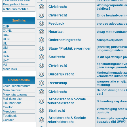
Kneppelhout beno...
Woningcorporatie aa
Civiel recht
bakfiets?
» Nieuws melden
Civiel recht
Einde bewindvoering,
Snellinks
Feedback
pro deo advocaat g
EUR
OUNL
Notariaat
Vraag mbt overdrach
RuG
RUN
Ondernemingsrecht
aansprakelijkheid
UL
(Ervaren) jurist/advo
UM
Stage / Praktijk ervaringen
omgeving Leiden
UU
UvA
Strafrecht
is dit opzettelijke p
UvT
opschortingrecht vo
VU
Civiel recht
geen inzage jaarnot
Meer links
kinderalimentatie a
Burgerlijk recht
veranderen inkome
Rechtenforum
wanprestatie en gij
Rechtshulp
stichting
Over Rechtenforum
Maak favoriet
De VVE dwingt ons t
Civiel recht
dat?
Maak startpagina
Mail deze site
Arbeidsrecht & Sociale
Schending avg door 
Link naar ons
zekerheidsrecht
Colofon
Visvereniging stelt l
Strafrecht
Meedoen
controle
Feedback
Arbeidsrecht & Sociale
Tussentijds opzegb
Contact
zekerheidsrecht
bepaalde tijd UWV