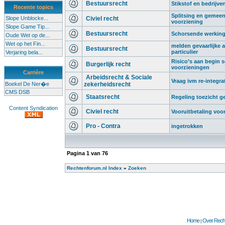
Bestuursrecht
Stikstof en bedrijve
Recente topics
Splitsing en gemeen
Slope Unblocke...
Civiel recht
voorziening
Slope Game Tip...
Bestuursrecht
Schorsende werking 
Oude Wet op de...
Wet op het Fin...
melden gevaarlijke af
Bestuursrecht
particulier
Verjaring bela...
Risico’s aan begin sc
Burgerlijk recht
voorzieningen
Carrière
Arbeidsrecht & Sociale
Vraag ivm re-integra
Boekel De Ner�e
zekerheidsrecht
CMS DSB
Staatsrecht
Regeling toezicht 
Content Syndication
Civiel recht
Vooruitbetaling voo
Pro - Contra
ingetrokken
Pagina
1
van
76
Rechtenforum.nl Index
»
Zoeken
Home
Over Recht
|