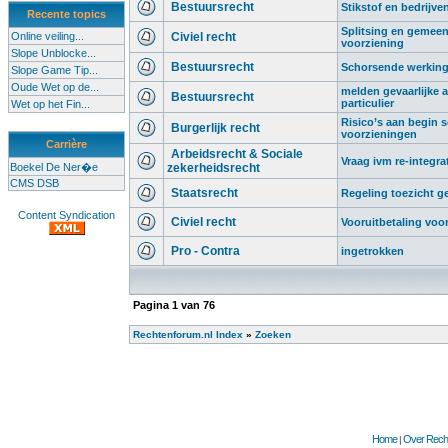
Bestuursrecht
Stikstof en bedrijve
Recente topics
Splitsing en gemeen
Online veiling...
Civiel recht
voorziening
Slope Unblocke...
Bestuursrecht
Schorsende werking 
Slope Game Tip...
Oude Wet op de...
melden gevaarlijke af
Bestuursrecht
particulier
Wet op het Fin...
Risico’s aan begin sc
Burgerlijk recht
voorzieningen
Carrière
Arbeidsrecht & Sociale
Vraag ivm re-integra
Boekel De Ner�e
zekerheidsrecht
CMS DSB
Staatsrecht
Regeling toezicht 
Content Syndication
Civiel recht
Vooruitbetaling voo
Pro - Contra
ingetrokken
Pagina
1
van
76
Rechtenforum.nl Index
»
Zoeken
Home
Over Recht
|