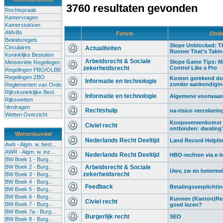
3760 resultaten gevonden
Rechtspraak
Kamervragen
Kamerstukken
AMvBs
Forum
Onde
Beleidsregels
Slope Unblocked: Th
Circulaires
Actualiteiten
Runner That’s Taki
Koninklijke Besluiten
Arbeidsrecht & Sociale
Slope Game Tips: M
Ministeriële Regelingen
zekerheidsrecht
Control Like a Pro
Regelingen PBO/OLBB
Regelingen ZBO
Kosten gerekend do
Informatie en technologie
zonder aankondigi
Reglementen van Orde
Rijkskoninklijke Besl.
Informatie en technologie
Algemene voorwaard
Rijkswetten
Verdragen
Rechtshulp
na-risico verzekerin
Wetten Overzicht
Koopovereenkomst 
Civiel recht
ontbinden: dwaling
Wettenbundel
Nederlands Recht Deeltijd
Land Record Helplin
Awb - Algm. w. best...
AWR - Algm. w. inz...
Nederlands Recht Deeltijd
HBO-rechten via e-l
BW Boek 1 - Burg...
BW Boek 2 - Burg...
Arbeidsrecht & Sociale
Uwv, zw en beterme
zekerheidsrecht
BW Boek 3 - Burg...
BW Boek 4 - Burg...
Feedback
Betalingsverplichti
BW Boek 5 - Burg...
BW Boek 6 - Burg...
Kunnen (Kanton)Rec
Civiel recht
BW Boek 7 - Burg...
goed lezen?
BW Boek 7a - Burg...
Burgerlijk recht
SEO
BW Boek 8 - Burg...