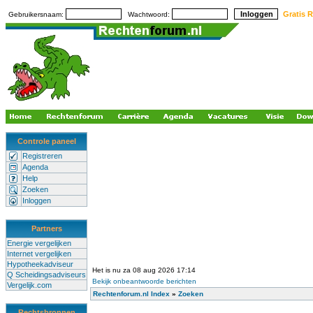
Gratis R
Gebruikersnaam:
Wachtwoord:
Controle paneel
Registreren
Agenda
Help
Zoeken
Inloggen
Partners
Energie vergelijken
Internet vergelijken
Hypotheekadviseur
Het is nu za 08 aug 2026 17:14
Q Scheidingsadviseurs
Bekijk onbeantwoorde berichten
Vergelijk.com
Rechtenforum.nl Index
»
Zoeken
Rechtsbronnen