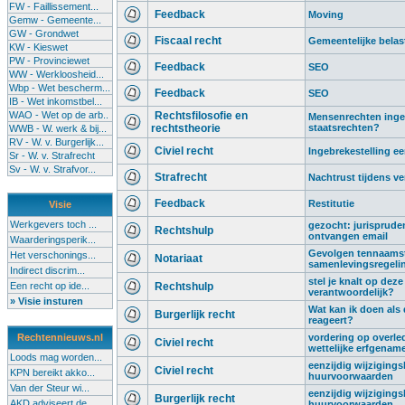
FW - Faillissement...
Feedback
Moving
Gemw - Gemeente...
GW - Grondwet
Fiscaal recht
Gemeentelijke belas
KW - Kieswet
PW - Provinciewet
Feedback
SEO
WW - Werkloosheid...
Wbp - Wet bescherm...
Feedback
SEO
IB - Wet inkomstbel...
WAO - Wet op de arb..
Rechtsfilosofie en
Mensenrechten ingeru
rechtstheorie
staatsrechten?
WWB - W. werk & bij...
RV - W. v. Burgerlijk...
Civiel recht
Ingebrekestelling 
Sr - W. v. Strafrecht
Sv - W. v. Strafvor...
Strafrecht
Nachtrust tijdens ve
Feedback
Restitutie
Visie
Werkgevers toch ...
gezocht: jurispruden
Rechtshulp
ontvangen email
Waarderingsperik...
Gevolgen tennaamste
Het verschonings...
Notariaat
samenlevingsregeli
Indirect discrim...
stel je knalt op deze
Een recht op ide...
Rechtshulp
verantwoordelijk?
» Visie insturen
Wat kan ik doen als
Burgerlijk recht
reageert?
Rechtennieuws.nl
vordering op overled
Civiel recht
wettelijke erfgenam
Loods mag worden...
eenzijdig wijziging
Civiel recht
KPN bereikt akko...
huurvoorwaarden
Van der Steur wi...
eenzijdig wijziging
Burgerlijk recht
AKD adviseert de...
huurvoorwaarden