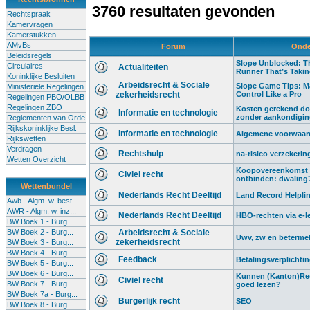
3760 resultaten gevonden
Rechtspraak
Kamervragen
Kamerstukken
AMvBs
Forum
Onde
Beleidsregels
Slope Unblocked: Th
Circulaires
Actualiteiten
Runner That’s Taki
Koninklijke Besluiten
Arbeidsrecht & Sociale
Slope Game Tips: M
Ministeriële Regelingen
zekerheidsrecht
Control Like a Pro
Regelingen PBO/OLBB
Regelingen ZBO
Kosten gerekend do
Informatie en technologie
zonder aankondigi
Reglementen van Orde
Rijkskoninklijke Besl.
Informatie en technologie
Algemene voorwaard
Rijkswetten
Verdragen
Rechtshulp
na-risico verzekerin
Wetten Overzicht
Koopovereenkomst 
Civiel recht
ontbinden: dwaling
Wettenbundel
Nederlands Recht Deeltijd
Land Record Helplin
Awb - Algm. w. best...
AWR - Algm. w. inz...
Nederlands Recht Deeltijd
HBO-rechten via e-l
BW Boek 1 - Burg...
BW Boek 2 - Burg...
Arbeidsrecht & Sociale
Uwv, zw en beterme
zekerheidsrecht
BW Boek 3 - Burg...
BW Boek 4 - Burg...
Feedback
Betalingsverplichti
BW Boek 5 - Burg...
BW Boek 6 - Burg...
Kunnen (Kanton)Rec
Civiel recht
BW Boek 7 - Burg...
goed lezen?
BW Boek 7a - Burg...
Burgerlijk recht
SEO
BW Boek 8 - Burg...