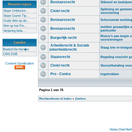
Bestuursrecht
Stikstof en bedrijve
Recente topics
Splitsing en gemeen
Slope Unblocke...
Civiel recht
voorziening
Slope Game Tip...
Bestuursrecht
Schorsende werking 
Oude Wet op de...
Wet op het Fin...
melden gevaarlijke af
Bestuursrecht
particulier
Verjaring bela...
Risico’s aan begin sc
Burgerlijk recht
voorzieningen
Carrière
Arbeidsrecht & Sociale
Vraag ivm re-integra
Boekel De Ner�e
zekerheidsrecht
CMS DSB
Staatsrecht
Regeling toezicht 
Content Syndication
Civiel recht
Vooruitbetaling voo
Pro - Contra
ingetrokken
Pagina
1
van
76
Rechtenforum.nl Index
»
Zoeken
Home
Over Recht
|