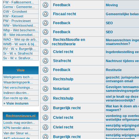
FW - Faillissement...
Feedback
Moving
Gemw - Gemeente...
GW - Grondwet
Fiscaal recht
Gemeentelijke belas
KW - Kieswet
PW - Provinciewet
Feedback
SEO
WW - Werkloosheid...
Wbp - Wet bescherm...
Feedback
SEO
IB - Wet inkomstbel...
WAO - Wet op de arb..
Rechtsfilosofie en
Mensenrechten ingeru
rechtstheorie
staatsrechten?
WWB - W. werk & bij...
RV - W. v. Burgerlijk...
Civiel recht
Ingebrekestelling 
Sr - W. v. Strafrecht
Sv - W. v. Strafvor...
Strafrecht
Nachtrust tijdens ve
Feedback
Restitutie
Visie
Werkgevers toch ...
gezocht: jurispruden
Rechtshulp
ontvangen email
Waarderingsperik...
Gevolgen tennaamste
Het verschonings...
Notariaat
samenlevingsregeli
Indirect discrim...
stel je knalt op deze
Een recht op ide...
Rechtshulp
verantwoordelijk?
» Visie insturen
Wat kan ik doen als
Burgerlijk recht
reageert?
Rechtennieuws.nl
vordering op overled
Civiel recht
wettelijke erfgenam
Loods mag worden...
eenzijdig wijziging
Civiel recht
KPN bereikt akko...
huurvoorwaarden
Van der Steur wi...
eenzijdig wijziging
Burgerlijk recht
AKD adviseert de...
huurvoorwaarden