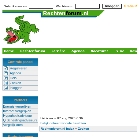
Gratis R
Gebruikersnaam:
Wachtwoord:
Controle paneel
Registreren
Agenda
Help
Zoeken
Inloggen
Partners
Energie vergelijken
Internet vergelijken
Hypotheekadviseur
Het is nu vr 07 aug 2026 6:36
Q Scheidingsadviseurs
Bekijk onbeantwoorde berichten
Vergelijk.com
Rechtenforum.nl Index
»
Zoeken
Rechtsbronnen