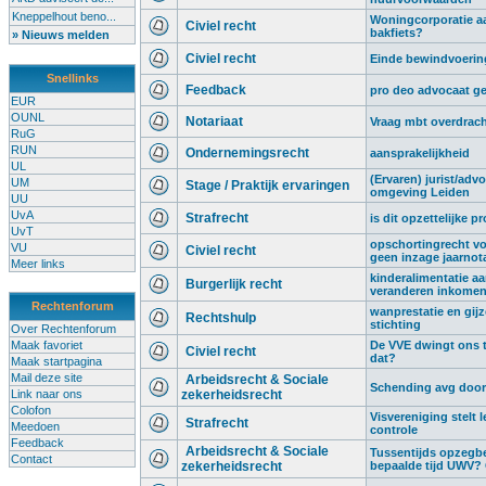
Kneppelhout beno...
Woningcorporatie aa
Civiel recht
bakfiets?
» Nieuws melden
Civiel recht
Einde bewindvoering,
Snellinks
Feedback
pro deo advocaat g
EUR
OUNL
Notariaat
Vraag mbt overdrach
RuG
RUN
Ondernemingsrecht
aansprakelijkheid
UL
(Ervaren) jurist/advo
UM
Stage / Praktijk ervaringen
omgeving Leiden
UU
UvA
Strafrecht
is dit opzettelijke p
UvT
opschortingrecht vo
VU
Civiel recht
geen inzage jaarnot
Meer links
kinderalimentatie a
Burgerlijk recht
veranderen inkome
Rechtenforum
wanprestatie en gij
Rechtshulp
stichting
Over Rechtenforum
Maak favoriet
De VVE dwingt ons t
Civiel recht
dat?
Maak startpagina
Mail deze site
Arbeidsrecht & Sociale
Schending avg door 
Link naar ons
zekerheidsrecht
Colofon
Visvereniging stelt l
Strafrecht
Meedoen
controle
Feedback
Arbeidsrecht & Sociale
Tussentijds opzegb
Contact
zekerheidsrecht
bepaalde tijd UWV