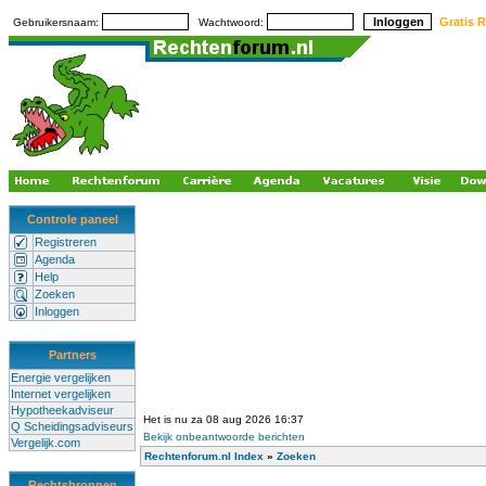
Gratis R
Gebruikersnaam:
Wachtwoord:
Controle paneel
Registreren
Agenda
Help
Zoeken
Inloggen
Partners
Energie vergelijken
Internet vergelijken
Hypotheekadviseur
Het is nu za 08 aug 2026 16:37
Q Scheidingsadviseurs
Bekijk onbeantwoorde berichten
Vergelijk.com
Rechtenforum.nl Index
»
Zoeken
Rechtsbronnen