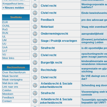
Kneppelhout beno...
Woningcorporatie aa
Civiel recht
bakfiets?
» Nieuws melden
Civiel recht
Einde bewindvoering,
Snellinks
Feedback
pro deo advocaat g
EUR
OUNL
Notariaat
Vraag mbt overdrach
RuG
RUN
Ondernemingsrecht
aansprakelijkheid
UL
(Ervaren) jurist/advo
UM
Stage / Praktijk ervaringen
omgeving Leiden
UU
UvA
Strafrecht
is dit opzettelijke p
UvT
opschortingrecht vo
VU
Civiel recht
geen inzage jaarnot
Meer links
kinderalimentatie a
Burgerlijk recht
veranderen inkome
Rechtenforum
wanprestatie en gij
Rechtshulp
stichting
Over Rechtenforum
Maak favoriet
De VVE dwingt ons t
Civiel recht
dat?
Maak startpagina
Mail deze site
Arbeidsrecht & Sociale
Schending avg door 
Link naar ons
zekerheidsrecht
Colofon
Visvereniging stelt l
Strafrecht
Meedoen
controle
Feedback
Arbeidsrecht & Sociale
Tussentijds opzegb
Contact
zekerheidsrecht
bepaalde tijd UWV