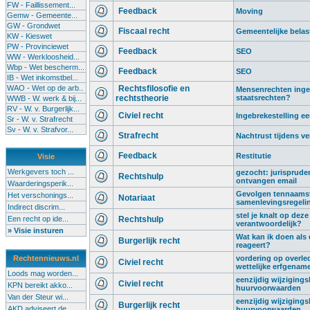
FW - Faillissement...
Feedback
Moving
Gemw - Gemeente...
GW - Grondwet
Fiscaal recht
Gemeentelijke belas
KW - Kieswet
PW - Provinciewet
Feedback
SEO
WW - Werkloosheid...
Wbp - Wet bescherm...
Feedback
SEO
IB - Wet inkomstbel...
WAO - Wet op de arb..
Rechtsfilosofie en
Mensenrechten ingeru
rechtstheorie
staatsrechten?
WWB - W. werk & bij...
RV - W. v. Burgerlijk...
Civiel recht
Ingebrekestelling 
Sr - W. v. Strafrecht
Sv - W. v. Strafvor...
Strafrecht
Nachtrust tijdens ve
Feedback
Restitutie
Visie
Werkgevers toch ...
gezocht: jurispruden
Rechtshulp
ontvangen email
Waarderingsperik...
Gevolgen tennaamste
Het verschonings...
Notariaat
samenlevingsregeli
Indirect discrim...
stel je knalt op deze
Een recht op ide...
Rechtshulp
verantwoordelijk?
» Visie insturen
Wat kan ik doen als
Burgerlijk recht
reageert?
Rechtennieuws.nl
vordering op overled
Civiel recht
wettelijke erfgenam
Loods mag worden...
eenzijdig wijziging
Civiel recht
KPN bereikt akko...
huurvoorwaarden
Van der Steur wi...
eenzijdig wijziging
Burgerlijk recht
AKD adviseert de...
huurvoorwaarden