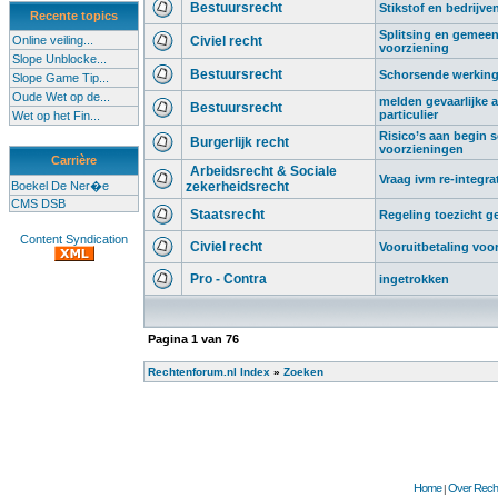
Bestuursrecht
Stikstof en bedrijve
Recente topics
Splitsing en gemeen
Online veiling...
Civiel recht
voorziening
Slope Unblocke...
Bestuursrecht
Schorsende werking 
Slope Game Tip...
Oude Wet op de...
melden gevaarlijke af
Bestuursrecht
particulier
Wet op het Fin...
Risico’s aan begin sc
Burgerlijk recht
voorzieningen
Carrière
Arbeidsrecht & Sociale
Vraag ivm re-integra
Boekel De Ner�e
zekerheidsrecht
CMS DSB
Staatsrecht
Regeling toezicht 
Content Syndication
Civiel recht
Vooruitbetaling voo
Pro - Contra
ingetrokken
Pagina
1
van
76
Rechtenforum.nl Index
»
Zoeken
Home
Over Recht
|