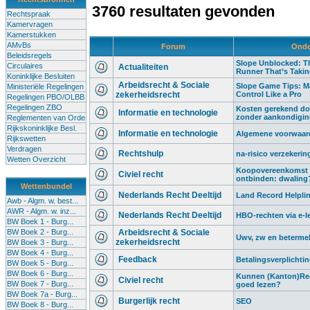
3760 resultaten gevonden
Rechtspraak
Kamervragen
Kamerstukken
AMvBs
Forum
Onde
Beleidsregels
Slope Unblocked: Th
Circulaires
Actualiteiten
Runner That’s Taki
Koninklijke Besluiten
Arbeidsrecht & Sociale
Slope Game Tips: M
Ministeriële Regelingen
zekerheidsrecht
Control Like a Pro
Regelingen PBO/OLBB
Regelingen ZBO
Kosten gerekend do
Informatie en technologie
zonder aankondigi
Reglementen van Orde
Rijkskoninklijke Besl.
Informatie en technologie
Algemene voorwaard
Rijkswetten
Verdragen
Rechtshulp
na-risico verzekerin
Wetten Overzicht
Koopovereenkomst 
Civiel recht
ontbinden: dwaling
Wettenbundel
Nederlands Recht Deeltijd
Land Record Helplin
Awb - Algm. w. best...
AWR - Algm. w. inz...
Nederlands Recht Deeltijd
HBO-rechten via e-l
BW Boek 1 - Burg...
BW Boek 2 - Burg...
Arbeidsrecht & Sociale
Uwv, zw en beterme
zekerheidsrecht
BW Boek 3 - Burg...
BW Boek 4 - Burg...
Feedback
Betalingsverplichti
BW Boek 5 - Burg...
BW Boek 6 - Burg...
Kunnen (Kanton)Rec
Civiel recht
BW Boek 7 - Burg...
goed lezen?
BW Boek 7a - Burg...
Burgerlijk recht
SEO
BW Boek 8 - Burg...