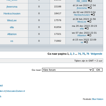
RB_1969
di 14 mrt 2023 17:04
jheersma
0
22188
jheersma
do 02 mrt 2023 0:04
Henkschouten
0
18417
Henkschouten
di 28 feb 2023 11:56
WesLee
0
17576
WesLee
ma 26 dec 2022 20:23
ella
0
61654
ella
wo 07 dec 2022 22:31
Alfatrion
0
17321
Alfatrion
di 15 nov 2022 22:09
xs
0
71982
xs
Ga naar pagina
1
,
2
,
3
...
74
,
75
,
76
Volgende
Tijden zijn in GMT + 2 uur
Ga naar:
act
ten.nl
|
AdvocatenZoeken.nl
s
Realisatie:
Blue Horizon