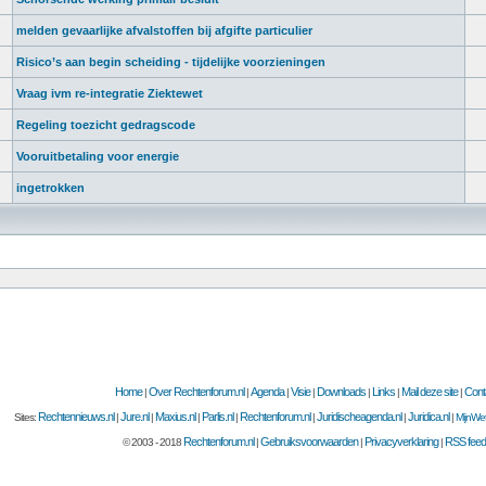
melden gevaarlijke afvalstoffen bij afgifte particulier
Risico’s aan begin scheiding - tijdelijke voorzieningen
Vraag ivm re-integratie Ziektewet
Regeling toezicht gedragscode
Vooruitbetaling voor energie
ingetrokken
Home
Over Rechtenforum.nl
Agenda
Visie
Downloads
Links
Mail deze site
Cont
|
|
|
|
|
|
|
Rechtennieuws.nl
Jure.nl
Maxius.nl
Parlis.nl
Rechtenforum.nl
Juridischeagenda.nl
Juridica.nl
Sites:
|
|
|
|
|
|
|
MijnWet
Rechtenforum.nl
Gebruiksvoorwaarden
Privacyverklaring
RSS feed
© 2003 - 2018
|
|
|