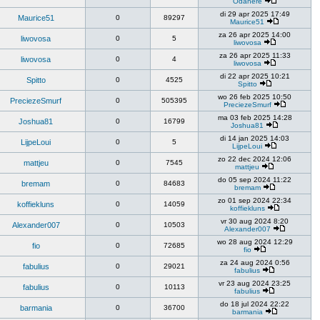
Odanere
di 29 apr 2025 17:49
Maurice51
0
89297
Maurice51
za 26 apr 2025 14:00
liwovosa
0
5
liwovosa
za 26 apr 2025 11:33
liwovosa
0
4
liwovosa
di 22 apr 2025 10:21
Spitto
0
4525
Spitto
wo 26 feb 2025 10:50
PreciezeSmurf
0
505395
PreciezeSmurf
ma 03 feb 2025 14:28
Joshua81
0
16799
Joshua81
di 14 jan 2025 14:03
LijpeLoui
0
5
LijpeLoui
zo 22 dec 2024 12:06
mattjeu
0
7545
mattjeu
do 05 sep 2024 11:22
bremam
0
84683
bremam
zo 01 sep 2024 22:34
koffiekluns
0
14059
koffiekluns
vr 30 aug 2024 8:20
Alexander007
0
10503
Alexander007
wo 28 aug 2024 12:29
fio
0
72685
fio
za 24 aug 2024 0:56
fabulius
0
29021
fabulius
vr 23 aug 2024 23:25
fabulius
0
10113
fabulius
do 18 jul 2024 22:22
barmania
0
36700
barmania