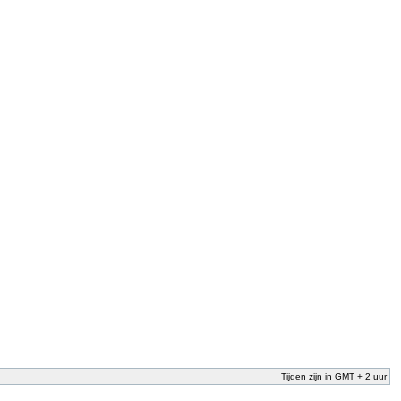
Tijden zijn in GMT + 2 uur