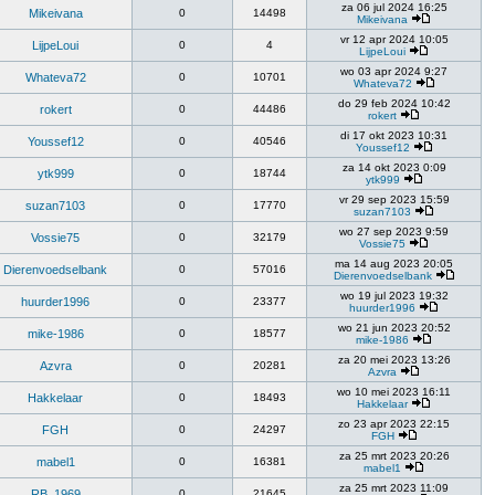
za 06 jul 2024 16:25
Mikeivana
0
14498
Mikeivana
vr 12 apr 2024 10:05
LijpeLoui
0
4
LijpeLoui
wo 03 apr 2024 9:27
Whateva72
0
10701
Whateva72
do 29 feb 2024 10:42
rokert
0
44486
rokert
di 17 okt 2023 10:31
Youssef12
0
40546
Youssef12
za 14 okt 2023 0:09
ytk999
0
18744
ytk999
vr 29 sep 2023 15:59
suzan7103
0
17770
suzan7103
wo 27 sep 2023 9:59
Vossie75
0
32179
Vossie75
ma 14 aug 2023 20:05
Dierenvoedselbank
0
57016
Dierenvoedselbank
wo 19 jul 2023 19:32
huurder1996
0
23377
huurder1996
wo 21 jun 2023 20:52
mike-1986
0
18577
mike-1986
za 20 mei 2023 13:26
Azvra
0
20281
Azvra
wo 10 mei 2023 16:11
Hakkelaar
0
18493
Hakkelaar
zo 23 apr 2023 22:15
FGH
0
24297
FGH
za 25 mrt 2023 20:26
mabel1
0
16381
mabel1
za 25 mrt 2023 11:09
RB_1969
0
21645