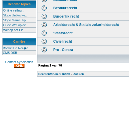
Recente topics
Bestuursrecht
Online veiling...
Slope Unblocke...
Burgerlijk recht
Slope Game Tip...
Arbeidsrecht & Sociale zekerheidsrecht
Oude Wet op de...
Wet op het Fin...
Staatsrecht
Civiel recht
Carrière
Boekel De Ner�e
Pro - Contra
CMS DSB
Content Syndication
Pagina
1
van
76
Rechtenforum.nl Index
»
Zoeken