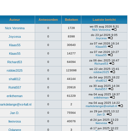
Auteur
Antwoorden
Bekeken
Laatste bericht
wo 05 aug 2026 8:31
Nick Voronina
0
1728
Nick Voronina
do 23 jul 2026 9:05
Joycesa
0
8398
Joycesa
za 07 mrt 2026 16:14
Klaas55
0
30640
Klaas55
za 07 mrt 2026 10:27
Klaas55
0
14277
Klaas55
za 06 dec 2025 16:47
Richard53
0
64094
Richard53
wo 22 okt 2025 15:41
robbie2025
0
123098
robbie2025
do 04 sep 2025 18:22
shali012
0
44144
shali012
za 30 aug 2025 14:34
Rohit557
0
20916
Rohit557
ma 04 aug 2025 19:37
eriktheman
0
61229
eriktheman
ma 04 aug 2025 14:22
arkdelange@xs4all.nl
0
2
markdelange@xs4all.nl
zo 29 jun 2025 13:12
Jan D.
0
75564
Jan D.
di 24 jun 2025 13:23
liwovosa
0
40076
liwovosa
di 17 jun 2025 10:22
Odanere
0
3