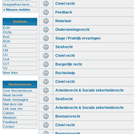
Civiel recht
Kneppelhout beno...
» Nieuws melden
Feedback
Notariaat
Snellinks
EUR
Ondernemingsrecht
OUNL
RuG
Stage / Praktijk ervaringen
RUN
UL
Strafrecht
UM
UU
Civiel recht
UvA
UvT
Burgerlijk recht
VU
Meer links
Rechtshulp
Civiel recht
Rechtenforum
Arbeidsrecht & Sociale zekerheidsrecht
Over Rechtenforum
Maak favoriet
Strafrecht
Maak startpagina
Mail deze site
Arbeidsrecht & Sociale zekerheidsrecht
Link naar ons
Colofon
Bestuursrecht
Meedoen
Feedback
Civiel recht
Contact
Bestuursrecht