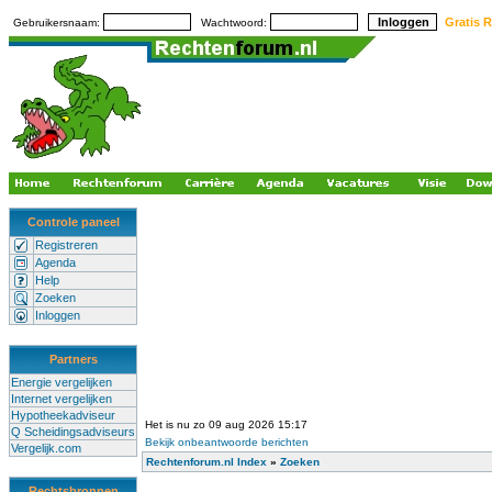
Gratis R
Gebruikersnaam:
Wachtwoord:
Controle paneel
Registreren
Agenda
Help
Zoeken
Inloggen
Partners
Energie vergelijken
Internet vergelijken
Hypotheekadviseur
Het is nu zo 09 aug 2026 15:17
Q Scheidingsadviseurs
Bekijk onbeantwoorde berichten
Vergelijk.com
Rechtenforum.nl Index
»
Zoeken
Rechtsbronnen