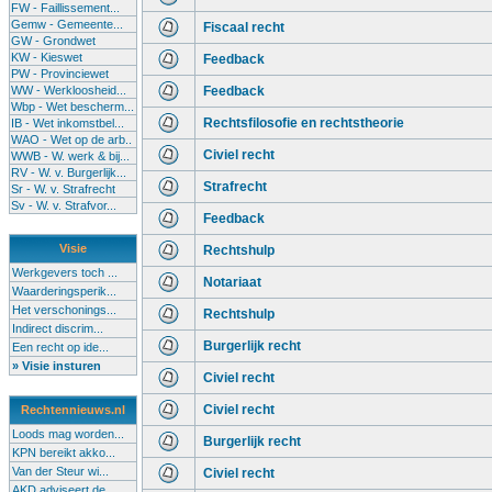
FW - Faillissement...
Gemw - Gemeente...
Fiscaal recht
GW - Grondwet
KW - Kieswet
Feedback
PW - Provinciewet
WW - Werkloosheid...
Feedback
Wbp - Wet bescherm...
Rechtsfilosofie en rechtstheorie
IB - Wet inkomstbel...
WAO - Wet op de arb..
Civiel recht
WWB - W. werk & bij...
RV - W. v. Burgerlijk...
Strafrecht
Sr - W. v. Strafrecht
Sv - W. v. Strafvor...
Feedback
Visie
Rechtshulp
Werkgevers toch ...
Notariaat
Waarderingsperik...
Het verschonings...
Rechtshulp
Indirect discrim...
Burgerlijk recht
Een recht op ide...
» Visie insturen
Civiel recht
Civiel recht
Rechtennieuws.nl
Loods mag worden...
Burgerlijk recht
KPN bereikt akko...
Van der Steur wi...
Civiel recht
AKD adviseert de...