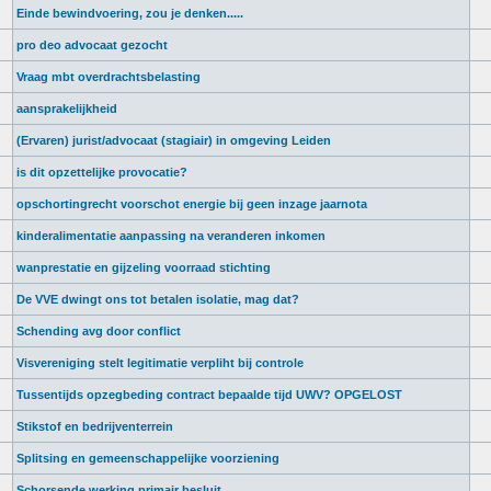
Einde bewindvoering, zou je denken.....
pro deo advocaat gezocht
Vraag mbt overdrachtsbelasting
aansprakelijkheid
(Ervaren) jurist/advocaat (stagiair) in omgeving Leiden
is dit opzettelijke provocatie?
opschortingrecht voorschot energie bij geen inzage jaarnota
kinderalimentatie aanpassing na veranderen inkomen
wanprestatie en gijzeling voorraad stichting
De VVE dwingt ons tot betalen isolatie, mag dat?
Schending avg door conflict
Visvereniging stelt legitimatie verpliht bij controle
Tussentijds opzegbeding contract bepaalde tijd UWV? OPGELOST
Stikstof en bedrijventerrein
Splitsing en gemeenschappelijke voorziening
Schorsende werking primair besluit