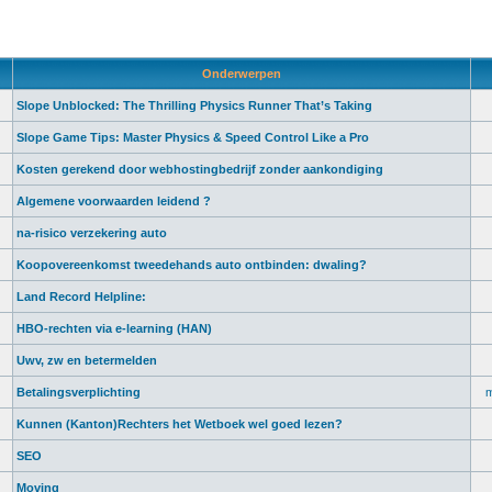
Onderwerpen
Slope Unblocked: The Thrilling Physics Runner That’s Taking
Slope Game Tips: Master Physics & Speed Control Like a Pro
Kosten gerekend door webhostingbedrijf zonder aankondiging
Algemene voorwaarden leidend ?
na-risico verzekering auto
Koopovereenkomst tweedehands auto ontbinden: dwaling?
Land Record Helpline:
HBO-rechten via e-learning (HAN)
Uwv, zw en betermelden
Betalingsverplichting
m
Kunnen (Kanton)Rechters het Wetboek wel goed lezen?
SEO
Moving