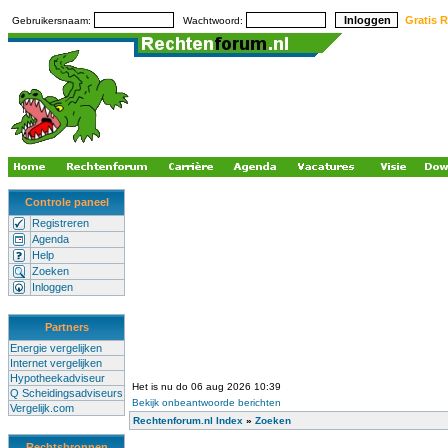
Gratis R
Gebruikersnaam:
Wachtwoord:
Controle paneel
Registreren
Agenda
Help
Zoeken
Inloggen
Partners
Energie vergelijken
Internet vergelijken
Hypotheekadviseur
Het is nu do 06 aug 2026 10:39
Q Scheidingsadviseurs
Bekijk onbeantwoorde berichten
Vergelijk.com
Rechtenforum.nl Index
»
Zoeken
Rechtsbronnen