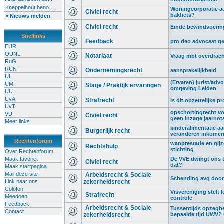
Kneppelhout beno...
Woningcorporatie aa
Civiel recht
bakfiets?
» Nieuws melden
Civiel recht
Einde bewindvoering,
Snellinks
Feedback
pro deo advocaat g
EUR
OUNL
Notariaat
Vraag mbt overdrach
RuG
RUN
Ondernemingsrecht
aansprakelijkheid
UL
(Ervaren) jurist/advo
UM
Stage / Praktijk ervaringen
omgeving Leiden
UU
UvA
Strafrecht
is dit opzettelijke p
UvT
opschortingrecht vo
VU
Civiel recht
geen inzage jaarnot
Meer links
kinderalimentatie a
Burgerlijk recht
veranderen inkome
Rechtenforum
wanprestatie en gij
Rechtshulp
stichting
Over Rechtenforum
Maak favoriet
De VVE dwingt ons t
Civiel recht
dat?
Maak startpagina
Mail deze site
Arbeidsrecht & Sociale
Schending avg door 
Link naar ons
zekerheidsrecht
Colofon
Visvereniging stelt l
Strafrecht
Meedoen
controle
Feedback
Arbeidsrecht & Sociale
Tussentijds opzegb
Contact
zekerheidsrecht
bepaalde tijd UWV