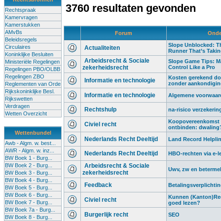
3760 resultaten gevonden
Rechtspraak
Kamervragen
Kamerstukken
AMvBs
Forum
Onde
Beleidsregels
Slope Unblocked: Th
Circulaires
Actualiteiten
Runner That’s Taki
Koninklijke Besluiten
Arbeidsrecht & Sociale
Slope Game Tips: M
Ministeriële Regelingen
zekerheidsrecht
Control Like a Pro
Regelingen PBO/OLBB
Regelingen ZBO
Kosten gerekend do
Informatie en technologie
zonder aankondigi
Reglementen van Orde
Rijkskoninklijke Besl.
Informatie en technologie
Algemene voorwaard
Rijkswetten
Verdragen
Rechtshulp
na-risico verzekerin
Wetten Overzicht
Koopovereenkomst 
Civiel recht
ontbinden: dwaling
Wettenbundel
Nederlands Recht Deeltijd
Land Record Helplin
Awb - Algm. w. best...
AWR - Algm. w. inz...
Nederlands Recht Deeltijd
HBO-rechten via e-l
BW Boek 1 - Burg...
BW Boek 2 - Burg...
Arbeidsrecht & Sociale
Uwv, zw en beterme
zekerheidsrecht
BW Boek 3 - Burg...
BW Boek 4 - Burg...
Feedback
Betalingsverplichti
BW Boek 5 - Burg...
BW Boek 6 - Burg...
Kunnen (Kanton)Rec
Civiel recht
BW Boek 7 - Burg...
goed lezen?
BW Boek 7a - Burg...
Burgerlijk recht
SEO
BW Boek 8 - Burg...