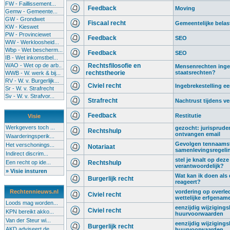
FW - Faillissement...
Feedback
Moving
Gemw - Gemeente...
GW - Grondwet
Fiscaal recht
Gemeentelijke belas
KW - Kieswet
PW - Provinciewet
Feedback
SEO
WW - Werkloosheid...
Wbp - Wet bescherm...
Feedback
SEO
IB - Wet inkomstbel...
WAO - Wet op de arb..
Rechtsfilosofie en
Mensenrechten ingeru
rechtstheorie
staatsrechten?
WWB - W. werk & bij...
RV - W. v. Burgerlijk...
Civiel recht
Ingebrekestelling 
Sr - W. v. Strafrecht
Sv - W. v. Strafvor...
Strafrecht
Nachtrust tijdens ve
Feedback
Restitutie
Visie
Werkgevers toch ...
gezocht: jurispruden
Rechtshulp
ontvangen email
Waarderingsperik...
Gevolgen tennaamste
Het verschonings...
Notariaat
samenlevingsregeli
Indirect discrim...
stel je knalt op deze
Een recht op ide...
Rechtshulp
verantwoordelijk?
» Visie insturen
Wat kan ik doen als
Burgerlijk recht
reageert?
Rechtennieuws.nl
vordering op overled
Civiel recht
wettelijke erfgenam
Loods mag worden...
eenzijdig wijziging
Civiel recht
KPN bereikt akko...
huurvoorwaarden
Van der Steur wi...
eenzijdig wijziging
Burgerlijk recht
AKD adviseert de...
huurvoorwaarden