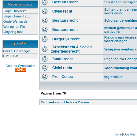
Bestuursrecht
Stikstof en bedrijve
Recente topics
Splitsing en gemeen
Slope Unblocke...
Civiel recht
voorziening
Slope Game Tip...
Bestuursrecht
Schorsende werking 
Oude Wet op de...
Wet op het Fin...
melden gevaarlijke af
Bestuursrecht
particulier
Verjaring bela...
Risico’s aan begin sc
Burgerlijk recht
voorzieningen
Carrière
Arbeidsrecht & Sociale
Vraag ivm re-integra
Boekel De Ner�e
zekerheidsrecht
CMS DSB
Staatsrecht
Regeling toezicht 
Content Syndication
Civiel recht
Vooruitbetaling voo
Pro - Contra
ingetrokken
Pagina
1
van
76
Rechtenforum.nl Index
»
Zoeken
Home
Over Recht
|