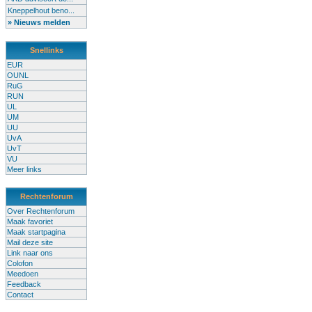
Kneppelhout beno...
» Nieuws melden
Snellinks
EUR
OUNL
RuG
RUN
UL
UM
UU
UvA
UvT
VU
Meer links
Rechtenforum
Over Rechtenforum
Maak favoriet
Maak startpagina
Mail deze site
Link naar ons
Colofon
Meedoen
Feedback
Contact