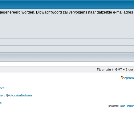
gegenereerd worden. Dit wachtwoord zal vervolgens naar datzelfde e-mailadres
Tijden zijn in GMT + 2 uur
Agenda
act
ten.nl
|
AdvocatenZoeken.nl
s
Realisatie:
Blue Horizon