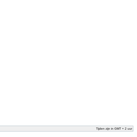
Tijden zijn in GMT + 2 uur