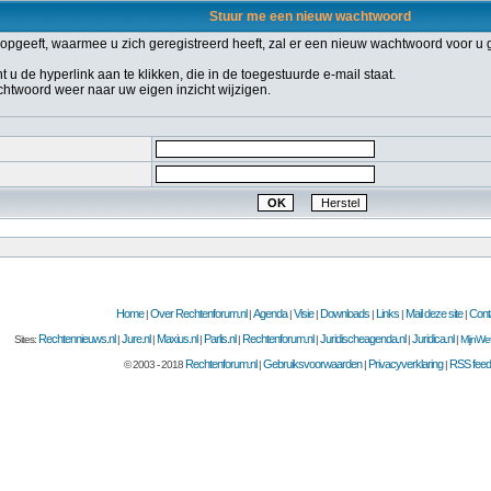
Stuur me een nieuw wachtwoord
geeft, waarmee u zich geregistreerd heeft, zal er een nieuw wachtwoord voor u 
 de hyperlink aan te klikken, die in de toegestuurde e-mail staat.
achtwoord weer naar uw eigen inzicht wijzigen.
Home
Over Rechtenforum.nl
Agenda
Visie
Downloads
Links
Mail deze site
Cont
|
|
|
|
|
|
|
Rechtennieuws.nl
Jure.nl
Maxius.nl
Parlis.nl
Rechtenforum.nl
Juridischeagenda.nl
Juridica.nl
Sites:
|
|
|
|
|
|
|
MijnWet
Rechtenforum.nl
Gebruiksvoorwaarden
Privacyverklaring
RSS feed
© 2003 - 2018
|
|
|