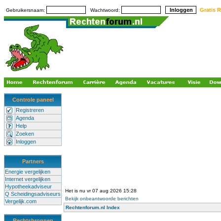
Gratis R
Gebruikersnaam:
Wachtwoord:
Controle paneel
Registreren
Agenda
Help
Zoeken
Inloggen
Partners
Energie vergelijken
Internet vergelijken
Hypotheekadviseur
Het is nu vr 07 aug 2026 15:28
Q Scheidingsadviseurs
Bekijk onbeantwoorde berichten
Vergelijk.com
Rechtenforum.nl Index
Rechtsbronnen