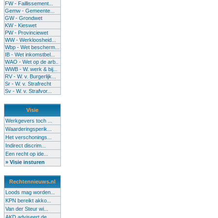
FW - Faillissement...
Gemw - Gemeente...
GW - Grondwet
KW - Kieswet
PW - Provinciewet
WW - Werkloosheid...
Wbp - Wet bescherm...
IB - Wet inkomstbel...
WAO - Wet op de arb..
WWB - W. werk & bij...
RV - W. v. Burgerlijk...
Sr - W. v. Strafrecht
Sv - W. v. Strafvor...
Visie
Werkgevers toch ...
Waarderingsperik...
Het verschonings...
Indirect discrim...
Een recht op ide...
» Visie insturen
Rechtennieuws.nl
Loods mag worden...
KPN bereikt akko...
Van der Steur wi...
AKD adviseert de...