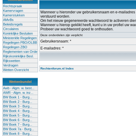
Rechtspraak
Kamervragen
Wanneer u hieronder uw gebruikersnaam en e-mailadres op
Kamerstukken
verstuurd worden.
AMvBs
Om het nieuw gegenereerde wachtwoord te activeren dient u
Beleidsregels
Wanneer u hierop geklikt heeft, kunt u in uw profiel uw w
Circulaires
Probeer uw wachtwoord goed te onthouden.
Koninklijke Besluiten
Deze onderdelen zijn verplicht
Ministeriële Regelingen
Gebruikersnaam: *
Regelingen PBO/OLBB
Regelingen ZBO
E-mailadres: *
Reglementen van Orde
Rijkskoninklijke Besl.
Rijkswetten
Verdragen
Rechtenforum.nl Index
Wetten Overzicht
Wettenbundel
Awb - Algm. w. best...
AWR - Algm. w. inz...
BW Boek 1 - Burg...
BW Boek 2 - Burg...
BW Boek 3 - Burg...
BW Boek 4 - Burg...
BW Boek 5 - Burg...
BW Boek 6 - Burg...
BW Boek 7 - Burg...
BW Boek 7a - Burg...
BW Boek 8 - Burg...