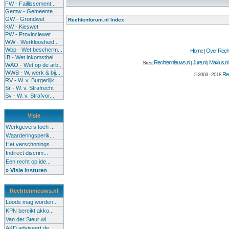
FW - Faillissement...
Gemw - Gemeente...
GW - Grondwet
Rechtenforum.nl Index
KW - Kieswet
PW - Provinciewet
WW - Werkloosheid...
Wbp - Wet bescherm...
Home
Over Recht
|
IB - Wet inkomstbel...
Rechtennieuws.nl
Jure.nl
Maxius.nl
Sites:
|
|
WAO - Wet op de arb..
WWB - W. werk & bij...
Rec
© 2003 - 2018
RV - W. v. Burgerlijk...
Sr - W. v. Strafrecht
Sv - W. v. Strafvor...
Visie
Werkgevers toch ...
Waarderingsperik...
Het verschonings...
Indirect discrim...
Een recht op ide...
» Visie insturen
Rechtennieuws.nl
Loods mag worden...
KPN bereikt akko...
Van der Steur wi...
AKD adviseert de...