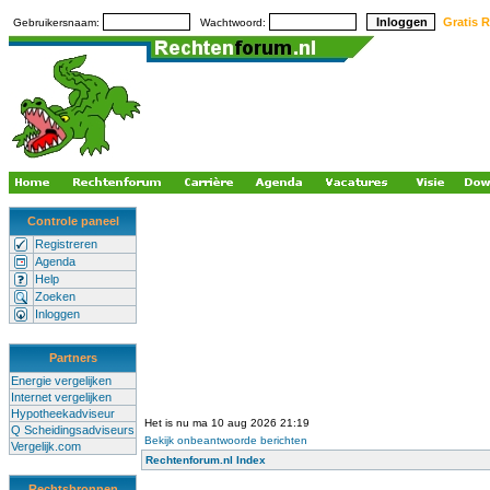
Gratis R
Gebruikersnaam:
Wachtwoord:
Controle paneel
Registreren
Agenda
Help
Zoeken
Inloggen
Partners
Energie vergelijken
Internet vergelijken
Hypotheekadviseur
Het is nu ma 10 aug 2026 21:19
Q Scheidingsadviseurs
Bekijk onbeantwoorde berichten
Vergelijk.com
Rechtenforum.nl Index
Rechtsbronnen