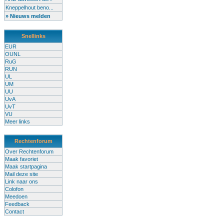
Kneppelhout beno...
» Nieuws melden
Snellinks
EUR
OUNL
RuG
RUN
UL
UM
UU
UvA
UvT
VU
Meer links
Rechtenforum
Over Rechtenforum
Maak favoriet
Maak startpagina
Mail deze site
Link naar ons
Colofon
Meedoen
Feedback
Contact