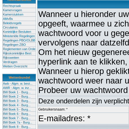
Rechtspraak
Kamervragen
Wanneer u hieronder uw
Kamerstukken
AMvBs
opgeeft, waarmee u zich 
Beleidsregels
Circulaires
wachtwoord voor u gege
Koninklijke Besluiten
Ministeriële Regelingen
vervolgens naar datzelf
Regelingen PBO/OLBB
Regelingen ZBO
Reglementen van Orde
Om het nieuw gegenereer
Rijkskoninklijke Besl.
Rijkswetten
hyperlink aan te klikken,
Verdragen
Wetten Overzicht
Wanneer u hierop geklikt 
Wettenbundel
wachtwoord weer naar uw
Awb - Algm. w. best...
Probeer uw wachtwoord 
AWR - Algm. w. inz...
BW Boek 1 - Burg...
BW Boek 2 - Burg...
Deze onderdelen zijn verplich
BW Boek 3 - Burg...
BW Boek 4 - Burg...
Gebruikersnaam: *
BW Boek 5 - Burg...
BW Boek 6 - Burg...
E-mailadres: *
BW Boek 7 - Burg...
BW Boek 7a - Burg...
BW Boek 8 - Burg...