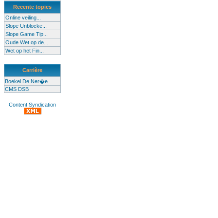
Recente topics
Online veiling...
Slope Unblocke...
Slope Game Tip...
Oude Wet op de...
Wet op het Fin...
Carrière
Boekel De Ner�e
CMS DSB
Content Syndication