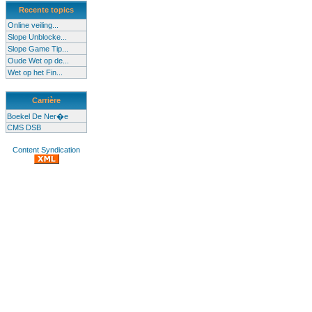
Recente topics
Online veiling...
Slope Unblocke...
Slope Game Tip...
Oude Wet op de...
Wet op het Fin...
Carrière
Boekel De Ner�e
CMS DSB
Content Syndication