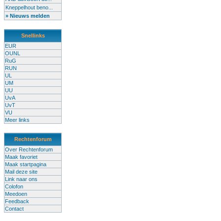
Kneppelhout beno...
» Nieuws melden
Snellinks
EUR
OUNL
RuG
RUN
UL
UM
UU
UvA
UvT
VU
Meer links
Rechtenforum
Over Rechtenforum
Maak favoriet
Maak startpagina
Mail deze site
Link naar ons
Colofon
Meedoen
Feedback
Contact