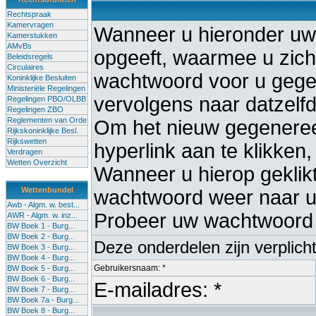
Rechtspraak
Kamervragen
Wanneer u hieronder uw
Kamerstukken
AMvBs
opgeeft, waarmee u zich 
Beleidsregels
Circulaires
wachtwoord voor u gege
Koninklijke Besluiten
Ministeriële Regelingen
vervolgens naar datzelf
Regelingen PBO/OLBB
Regelingen ZBO
Reglementen van Orde
Om het nieuw gegenereer
Rijkskoninklijke Besl.
Rijkswetten
hyperlink aan te klikken,
Verdragen
Wetten Overzicht
Wanneer u hierop geklikt 
Wettenbundel
wachtwoord weer naar uw
Awb - Algm. w. best...
Probeer uw wachtwoord 
AWR - Algm. w. inz...
BW Boek 1 - Burg...
BW Boek 2 - Burg...
Deze onderdelen zijn verplich
BW Boek 3 - Burg...
BW Boek 4 - Burg...
Gebruikersnaam: *
BW Boek 5 - Burg...
BW Boek 6 - Burg...
E-mailadres: *
BW Boek 7 - Burg...
BW Boek 7a - Burg...
BW Boek 8 - Burg...