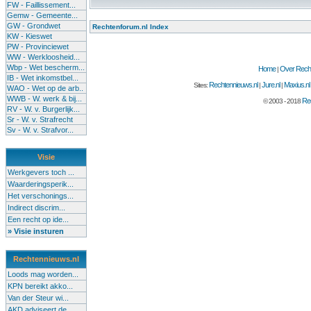
FW - Faillissement...
Gemw - Gemeente...
GW - Grondwet
Rechtenforum.nl Index
KW - Kieswet
PW - Provinciewet
WW - Werkloosheid...
Wbp - Wet bescherm...
Home
Over Recht
|
IB - Wet inkomstbel...
Rechtennieuws.nl
Jure.nl
Maxius.nl
Sites:
|
|
WAO - Wet op de arb..
WWB - W. werk & bij...
Rec
© 2003 - 2018
RV - W. v. Burgerlijk...
Sr - W. v. Strafrecht
Sv - W. v. Strafvor...
Visie
Werkgevers toch ...
Waarderingsperik...
Het verschonings...
Indirect discrim...
Een recht op ide...
» Visie insturen
Rechtennieuws.nl
Loods mag worden...
KPN bereikt akko...
Van der Steur wi...
AKD adviseert de...