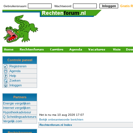
Gratis R
Gebruikersnaam:
Wachtwoord:
Controle paneel
Registreren
Agenda
Help
Zoeken
Inloggen
Partners
Energie vergelijken
Internet vergelijken
Hypotheekadviseur
Het is nu ma 10 aug 2026 17:07
Q Scheidingsadviseurs
Bekijk onbeantwoorde berichten
Vergelijk.com
Rechtenforum.nl Index
Rechtsbronnen