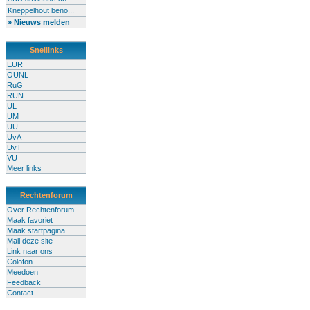
Kneppelhout beno...
» Nieuws melden
Snellinks
EUR
OUNL
RuG
RUN
UL
UM
UU
UvA
UvT
VU
Meer links
Rechtenforum
Over Rechtenforum
Maak favoriet
Maak startpagina
Mail deze site
Link naar ons
Colofon
Meedoen
Feedback
Contact