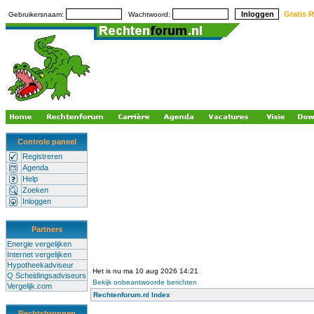
Gratis R
Gebruikersnaam:
Wachtwoord:
Controle paneel
Registreren
Agenda
Help
Zoeken
Inloggen
Partners
Energie vergelijken
Internet vergelijken
Hypotheekadviseur
Het is nu ma 10 aug 2026 14:21
Q Scheidingsadviseurs
Bekijk onbeantwoorde berichten
Vergelijk.com
Rechtenforum.nl Index
Rechtsbronnen