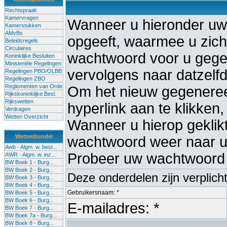
Rechtspraak
Kamervragen
Wanneer u hieronder uw
Kamerstukken
AMvBs
opgeeft, waarmee u zich 
Beleidsregels
Circulaires
wachtwoord voor u gege
Koninklijke Besluiten
Ministeriële Regelingen
vervolgens naar datzelf
Regelingen PBO/OLBB
Regelingen ZBO
Reglementen van Orde
Om het nieuw gegenereer
Rijkskoninklijke Besl.
Rijkswetten
hyperlink aan te klikken,
Verdragen
Wetten Overzicht
Wanneer u hierop geklikt 
Wettenbundel
wachtwoord weer naar uw
Awb - Algm. w. best...
Probeer uw wachtwoord 
AWR - Algm. w. inz...
BW Boek 1 - Burg...
BW Boek 2 - Burg...
Deze onderdelen zijn verplich
BW Boek 3 - Burg...
BW Boek 4 - Burg...
Gebruikersnaam: *
BW Boek 5 - Burg...
BW Boek 6 - Burg...
E-mailadres: *
BW Boek 7 - Burg...
BW Boek 7a - Burg...
BW Boek 8 - Burg...