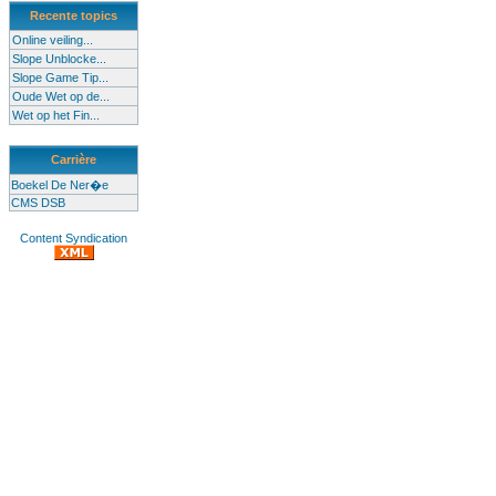
Recente topics
Online veiling...
Slope Unblocke...
Slope Game Tip...
Oude Wet op de...
Wet op het Fin...
Carrière
Boekel De Ner�e
CMS DSB
Content Syndication