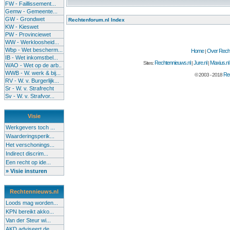
FW - Faillissement...
Gemw - Gemeente...
GW - Grondwet
Rechtenforum.nl Index
KW - Kieswet
PW - Provinciewet
WW - Werkloosheid...
Wbp - Wet bescherm...
Home
Over Recht
|
IB - Wet inkomstbel...
Rechtennieuws.nl
Jure.nl
Maxius.nl
Sites:
|
|
WAO - Wet op de arb..
WWB - W. werk & bij...
Rec
© 2003 - 2018
RV - W. v. Burgerlijk...
Sr - W. v. Strafrecht
Sv - W. v. Strafvor...
Visie
Werkgevers toch ...
Waarderingsperik...
Het verschonings...
Indirect discrim...
Een recht op ide...
» Visie insturen
Rechtennieuws.nl
Loods mag worden...
KPN bereikt akko...
Van der Steur wi...
AKD adviseert de...