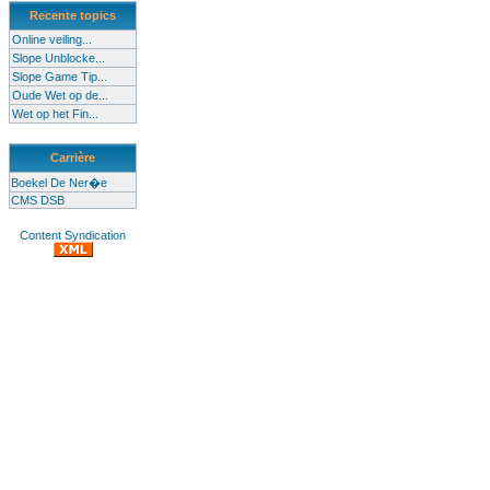
Recente topics
Online veiling...
Slope Unblocke...
Slope Game Tip...
Oude Wet op de...
Wet op het Fin...
Carrière
Boekel De Ner�e
CMS DSB
Content Syndication