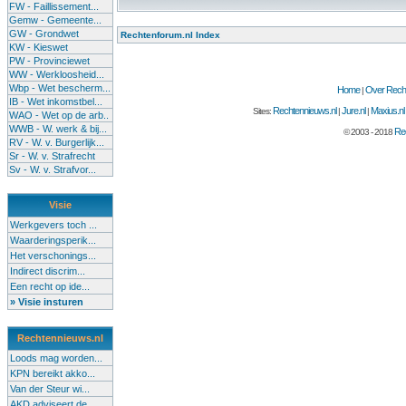
FW - Faillissement...
Gemw - Gemeente...
GW - Grondwet
Rechtenforum.nl Index
KW - Kieswet
PW - Provinciewet
WW - Werkloosheid...
Wbp - Wet bescherm...
Home
Over Recht
|
IB - Wet inkomstbel...
Rechtennieuws.nl
Jure.nl
Maxius.nl
Sites:
|
|
WAO - Wet op de arb..
WWB - W. werk & bij...
Rec
© 2003 - 2018
RV - W. v. Burgerlijk...
Sr - W. v. Strafrecht
Sv - W. v. Strafvor...
Visie
Werkgevers toch ...
Waarderingsperik...
Het verschonings...
Indirect discrim...
Een recht op ide...
» Visie insturen
Rechtennieuws.nl
Loods mag worden...
KPN bereikt akko...
Van der Steur wi...
AKD adviseert de...