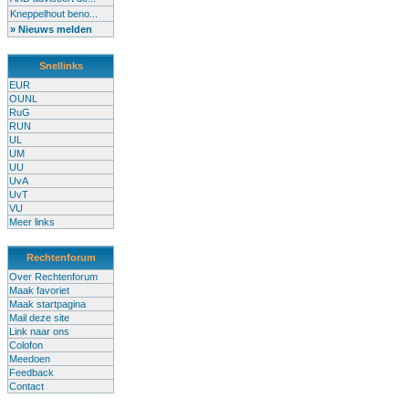
Kneppelhout beno...
» Nieuws melden
Snellinks
EUR
OUNL
RuG
RUN
UL
UM
UU
UvA
UvT
VU
Meer links
Rechtenforum
Over Rechtenforum
Maak favoriet
Maak startpagina
Mail deze site
Link naar ons
Colofon
Meedoen
Feedback
Contact