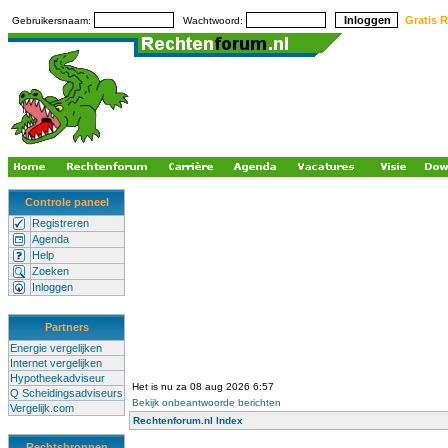
Gratis R
Gebruikersnaam:
Wachtwoord:
Controle paneel
Registreren
Agenda
Help
Zoeken
Inloggen
Partners
Energie vergelijken
Internet vergelijken
Hypotheekadviseur
Het is nu za 08 aug 2026 6:57
Q Scheidingsadviseurs
Bekijk onbeantwoorde berichten
Vergelijk.com
Rechtenforum.nl Index
Rechtsbronnen