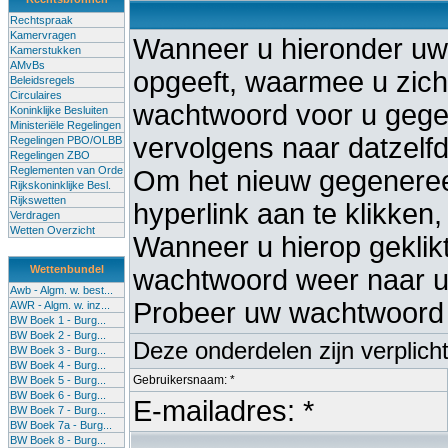
Rechtspraak
Kamervragen
Wanneer u hieronder uw
Kamerstukken
AMvBs
opgeeft, waarmee u zich 
Beleidsregels
Circulaires
wachtwoord voor u gege
Koninklijke Besluiten
Ministeriële Regelingen
vervolgens naar datzelf
Regelingen PBO/OLBB
Regelingen ZBO
Reglementen van Orde
Om het nieuw gegenereer
Rijkskoninklijke Besl.
Rijkswetten
hyperlink aan te klikken,
Verdragen
Wetten Overzicht
Wanneer u hierop geklikt 
Wettenbundel
wachtwoord weer naar uw
Awb - Algm. w. best...
Probeer uw wachtwoord 
AWR - Algm. w. inz...
BW Boek 1 - Burg...
BW Boek 2 - Burg...
Deze onderdelen zijn verplich
BW Boek 3 - Burg...
BW Boek 4 - Burg...
Gebruikersnaam: *
BW Boek 5 - Burg...
BW Boek 6 - Burg...
E-mailadres: *
BW Boek 7 - Burg...
BW Boek 7a - Burg...
BW Boek 8 - Burg...