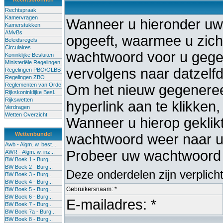
Rechtspraak
Kamervragen
Wanneer u hieronder uw
Kamerstukken
AMvBs
opgeeft, waarmee u zich 
Beleidsregels
Circulaires
wachtwoord voor u gege
Koninklijke Besluiten
Ministeriële Regelingen
vervolgens naar datzelf
Regelingen PBO/OLBB
Regelingen ZBO
Reglementen van Orde
Om het nieuw gegenereer
Rijkskoninklijke Besl.
Rijkswetten
hyperlink aan te klikken,
Verdragen
Wetten Overzicht
Wanneer u hierop geklikt 
Wettenbundel
wachtwoord weer naar uw
Awb - Algm. w. best...
Probeer uw wachtwoord 
AWR - Algm. w. inz...
BW Boek 1 - Burg...
BW Boek 2 - Burg...
Deze onderdelen zijn verplich
BW Boek 3 - Burg...
BW Boek 4 - Burg...
Gebruikersnaam: *
BW Boek 5 - Burg...
BW Boek 6 - Burg...
E-mailadres: *
BW Boek 7 - Burg...
BW Boek 7a - Burg...
BW Boek 8 - Burg...