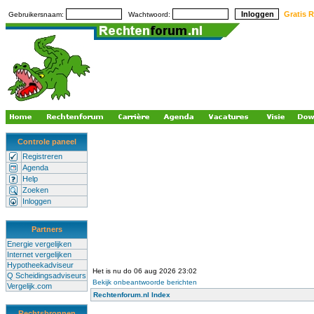
Gratis R
Gebruikersnaam:
Wachtwoord:
Controle paneel
Registreren
Agenda
Help
Zoeken
Inloggen
Partners
Energie vergelijken
Internet vergelijken
Hypotheekadviseur
Het is nu do 06 aug 2026 23:02
Q Scheidingsadviseurs
Bekijk onbeantwoorde berichten
Vergelijk.com
Rechtenforum.nl Index
Rechtsbronnen