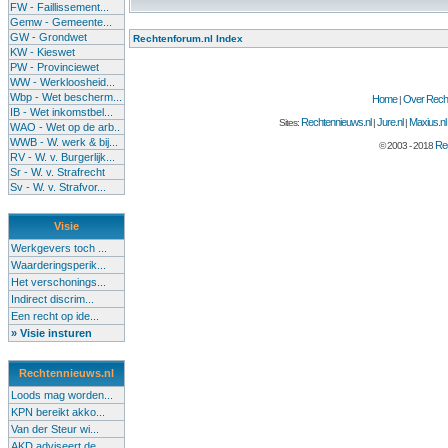
FW - Faillissement...
Gemw - Gemeente...
GW - Grondwet
Rechtenforum.nl Index
KW - Kieswet
PW - Provinciewet
WW - Werkloosheid...
Wbp - Wet bescherm...
Home
Over Recht
|
IB - Wet inkomstbel...
Rechtennieuws.nl
Jure.nl
Maxius.nl
Sites:
|
|
WAO - Wet op de arb..
WWB - W. werk & bij...
Rec
© 2003 - 2018
RV - W. v. Burgerlijk...
Sr - W. v. Strafrecht
Sv - W. v. Strafvor...
Visie
Werkgevers toch ...
Waarderingsperik...
Het verschonings...
Indirect discrim...
Een recht op ide...
» Visie insturen
Rechtennieuws.nl
Loods mag worden...
KPN bereikt akko...
Van der Steur wi...
AKD adviseert de...