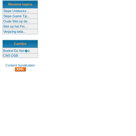
Recente topics
Slope Unblocke...
Slope Game Tip...
Oude Wet op de...
Wet op het Fin...
Verjaring bela...
Carrière
Boekel De Ner�e
CMS DSB
Content Syndication