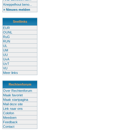
Kneppelhout beno...
» Nieuws melden
Snellinks
EUR
OUNL
RuG
RUN
UL
UM
UU
UvA
UvT
VU
Meer links
Rechtenforum
Over Rechtenforum
Maak favoriet
Maak startpagina
Mail deze site
Link naar ons
Colofon
Meedoen
Feedback
Contact