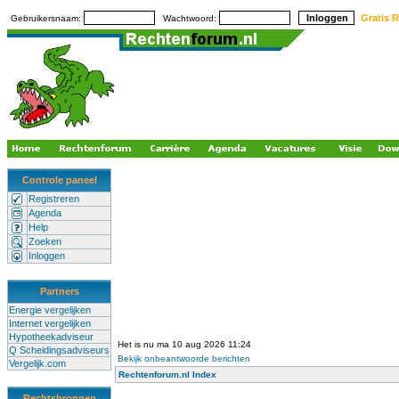
Gratis R
Gebruikersnaam:
Wachtwoord:
Controle paneel
Registreren
Agenda
Help
Zoeken
Inloggen
Partners
Energie vergelijken
Internet vergelijken
Hypotheekadviseur
Het is nu ma 10 aug 2026 11:24
Q Scheidingsadviseurs
Bekijk onbeantwoorde berichten
Vergelijk.com
Rechtenforum.nl Index
Rechtsbronnen