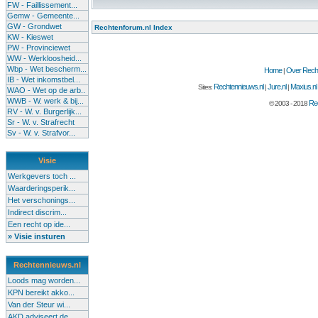
FW - Faillissement...
Gemw - Gemeente...
GW - Grondwet
Rechtenforum.nl Index
KW - Kieswet
PW - Provinciewet
WW - Werkloosheid...
Wbp - Wet bescherm...
Home
Over Recht
|
IB - Wet inkomstbel...
Rechtennieuws.nl
Jure.nl
Maxius.nl
Sites:
|
|
WAO - Wet op de arb..
WWB - W. werk & bij...
Rec
© 2003 - 2018
RV - W. v. Burgerlijk...
Sr - W. v. Strafrecht
Sv - W. v. Strafvor...
Visie
Werkgevers toch ...
Waarderingsperik...
Het verschonings...
Indirect discrim...
Een recht op ide...
» Visie insturen
Rechtennieuws.nl
Loods mag worden...
KPN bereikt akko...
Van der Steur wi...
AKD adviseert de...