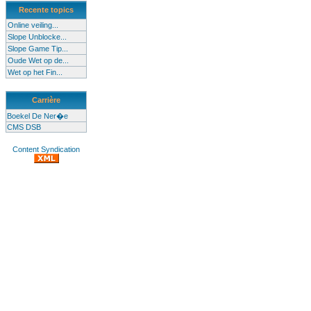
Recente topics
Online veiling...
Slope Unblocke...
Slope Game Tip...
Oude Wet op de...
Wet op het Fin...
Carrière
Boekel De Ner�e
CMS DSB
Content Syndication