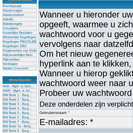
Rechtspraak
Kamervragen
Wanneer u hieronder uw
Kamerstukken
AMvBs
opgeeft, waarmee u zich 
Beleidsregels
Circulaires
wachtwoord voor u gege
Koninklijke Besluiten
Ministeriële Regelingen
vervolgens naar datzelf
Regelingen PBO/OLBB
Regelingen ZBO
Reglementen van Orde
Om het nieuw gegenereer
Rijkskoninklijke Besl.
Rijkswetten
hyperlink aan te klikken,
Verdragen
Wetten Overzicht
Wanneer u hierop geklikt 
Wettenbundel
wachtwoord weer naar uw
Awb - Algm. w. best...
Probeer uw wachtwoord 
AWR - Algm. w. inz...
BW Boek 1 - Burg...
BW Boek 2 - Burg...
Deze onderdelen zijn verplich
BW Boek 3 - Burg...
BW Boek 4 - Burg...
Gebruikersnaam: *
BW Boek 5 - Burg...
BW Boek 6 - Burg...
E-mailadres: *
BW Boek 7 - Burg...
BW Boek 7a - Burg...
BW Boek 8 - Burg...