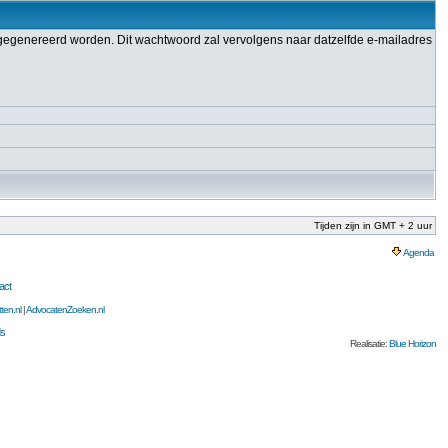
gegenereerd worden. Dit wachtwoord zal vervolgens naar datzelfde e-mailadres
Tijden zijn in GMT + 2 uur
Agenda
act
ten.nl
|
AdvocatenZoeken.nl
s
Realisatie:
Blue Horizon