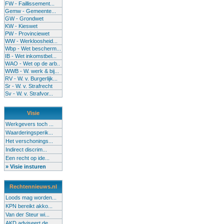
FW - Faillissement...
Gemw - Gemeente...
GW - Grondwet
KW - Kieswet
PW - Provinciewet
WW - Werkloosheid...
Wbp - Wet bescherm...
IB - Wet inkomstbel...
WAO - Wet op de arb..
WWB - W. werk & bij...
RV - W. v. Burgerlijk...
Sr - W. v. Strafrecht
Sv - W. v. Strafvor...
Visie
Werkgevers toch ...
Waarderingsperik...
Het verschonings...
Indirect discrim...
Een recht op ide...
» Visie insturen
Rechtennieuws.nl
Loods mag worden...
KPN bereikt akko...
Van der Steur wi...
AKD adviseert de...