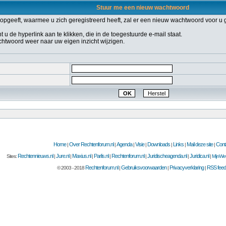
Stuur me een nieuw wachtwoord
geeft, waarmee u zich geregistreerd heeft, zal er een nieuw wachtwoord voor u 
 de hyperlink aan te klikken, die in de toegestuurde e-mail staat.
achtwoord weer naar uw eigen inzicht wijzigen.
Home
Over Rechtenforum.nl
Agenda
Visie
Downloads
Links
Mail deze site
Cont
|
|
|
|
|
|
|
Rechtennieuws.nl
Jure.nl
Maxius.nl
Parlis.nl
Rechtenforum.nl
Juridischeagenda.nl
Juridica.nl
Sites:
|
|
|
|
|
|
|
MijnWet
Rechtenforum.nl
Gebruiksvoorwaarden
Privacyverklaring
RSS feed
© 2003 - 2018
|
|
|