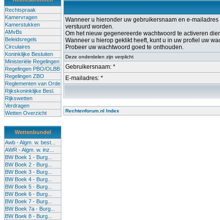
Rechtspraak
Kamervragen
Wanneer u hieronder uw gebruikersnaam en e-mailadres op
Kamerstukken
verstuurd worden.
AMvBs
Om het nieuw gegenereerde wachtwoord te activeren dient u
Beleidsregels
Wanneer u hierop geklikt heeft, kunt u in uw profiel uw w
Circulaires
Probeer uw wachtwoord goed te onthouden.
Koninklijke Besluiten
Deze onderdelen zijn verplicht
Ministeriële Regelingen
Gebruikersnaam: *
Regelingen PBO/OLBB
Regelingen ZBO
E-mailadres: *
Reglementen van Orde
Rijkskoninklijke Besl.
Rijkswetten
Verdragen
Rechtenforum.nl Index
Wetten Overzicht
Wettenbundel
Awb - Algm. w. best...
AWR - Algm. w. inz...
BW Boek 1 - Burg...
BW Boek 2 - Burg...
BW Boek 3 - Burg...
BW Boek 4 - Burg...
BW Boek 5 - Burg...
BW Boek 6 - Burg...
BW Boek 7 - Burg...
BW Boek 7a - Burg...
BW Boek 8 - Burg...