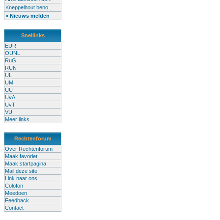
Kneppelhout beno...
» Nieuws melden
Snellinks
EUR
OUNL
RuG
RUN
UL
UM
UU
UvA
UvT
VU
Meer links
Rechtenforum
Over Rechtenforum
Maak favoriet
Maak startpagina
Mail deze site
Link naar ons
Colofon
Meedoen
Feedback
Contact