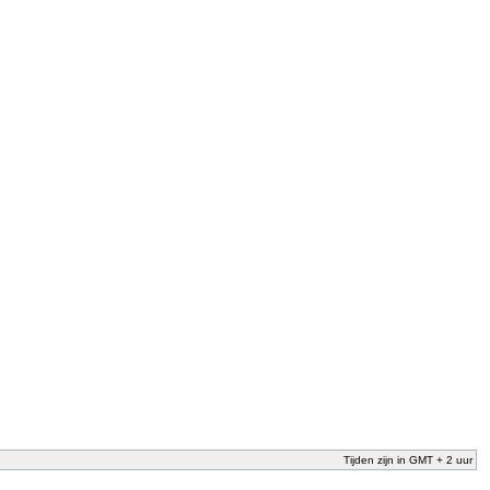
Tijden zijn in GMT + 2 uur