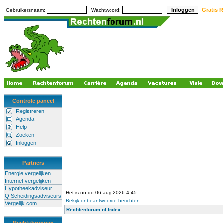
Gratis R
Gebruikersnaam:
Wachtwoord:
Controle paneel
Registreren
Agenda
Help
Zoeken
Inloggen
Partners
Energie vergelijken
Internet vergelijken
Hypotheekadviseur
Het is nu do 06 aug 2026 4:45
Q Scheidingsadviseurs
Bekijk onbeantwoorde berichten
Vergelijk.com
Rechtenforum.nl Index
Rechtsbronnen