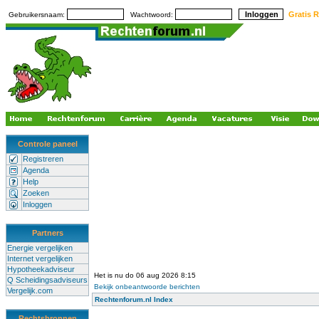
Gratis R
Gebruikersnaam:
Wachtwoord:
Controle paneel
Registreren
Agenda
Help
Zoeken
Inloggen
Partners
Energie vergelijken
Internet vergelijken
Hypotheekadviseur
Het is nu do 06 aug 2026 8:15
Q Scheidingsadviseurs
Bekijk onbeantwoorde berichten
Vergelijk.com
Rechtenforum.nl Index
Rechtsbronnen