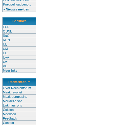
Kneppelhout beno...
» Nieuws melden
Snellinks
EUR
OUNL
RuG
RUN
UL
UM
UU
UvA
UvT
VU
Meer links
Rechtenforum
Over Rechtenforum
Maak favoriet
Maak startpagina
Mail deze site
Link naar ons
Colofon
Meedoen
Feedback
Contact