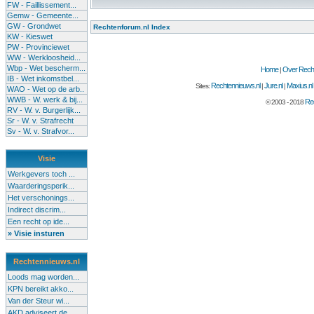
FW - Faillissement...
Gemw - Gemeente...
GW - Grondwet
Rechtenforum.nl Index
KW - Kieswet
PW - Provinciewet
WW - Werkloosheid...
Wbp - Wet bescherm...
Home
Over Recht
|
IB - Wet inkomstbel...
Rechtennieuws.nl
Jure.nl
Maxius.nl
Sites:
|
|
WAO - Wet op de arb..
WWB - W. werk & bij...
Rec
© 2003 - 2018
RV - W. v. Burgerlijk...
Sr - W. v. Strafrecht
Sv - W. v. Strafvor...
Visie
Werkgevers toch ...
Waarderingsperik...
Het verschonings...
Indirect discrim...
Een recht op ide...
» Visie insturen
Rechtennieuws.nl
Loods mag worden...
KPN bereikt akko...
Van der Steur wi...
AKD adviseert de...