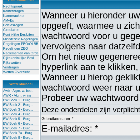
Rechtspraak
Kamervragen
Wanneer u hieronder uw
Kamerstukken
AMvBs
opgeeft, waarmee u zich 
Beleidsregels
Circulaires
wachtwoord voor u gege
Koninklijke Besluiten
Ministeriële Regelingen
vervolgens naar datzelf
Regelingen PBO/OLBB
Regelingen ZBO
Reglementen van Orde
Om het nieuw gegenereer
Rijkskoninklijke Besl.
Rijkswetten
hyperlink aan te klikken,
Verdragen
Wetten Overzicht
Wanneer u hierop geklikt 
Wettenbundel
wachtwoord weer naar uw
Awb - Algm. w. best...
Probeer uw wachtwoord 
AWR - Algm. w. inz...
BW Boek 1 - Burg...
BW Boek 2 - Burg...
Deze onderdelen zijn verplich
BW Boek 3 - Burg...
BW Boek 4 - Burg...
Gebruikersnaam: *
BW Boek 5 - Burg...
BW Boek 6 - Burg...
E-mailadres: *
BW Boek 7 - Burg...
BW Boek 7a - Burg...
BW Boek 8 - Burg...