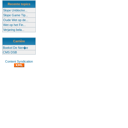
Recente topics
Slope Unblocke...
Slope Game Tip...
Oude Wet op de...
Wet op het Fin...
Verjaring bela...
Carrière
Boekel De Ner�e
CMS DSB
Content Syndication