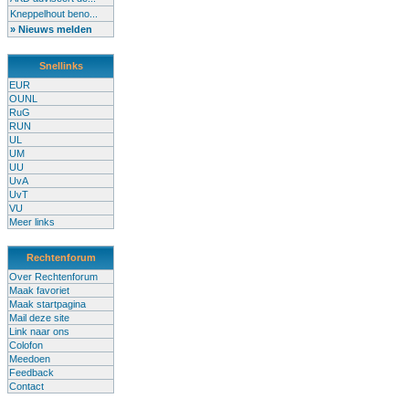
Kneppelhout beno...
» Nieuws melden
Snellinks
EUR
OUNL
RuG
RUN
UL
UM
UU
UvA
UvT
VU
Meer links
Rechtenforum
Over Rechtenforum
Maak favoriet
Maak startpagina
Mail deze site
Link naar ons
Colofon
Meedoen
Feedback
Contact