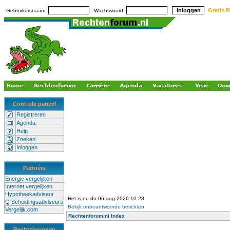
Gratis R
Gebruikersnaam:
Wachtwoord:
Controle paneel
Registreren
Agenda
Help
Zoeken
Inloggen
Partners
Energie vergelijken
Internet vergelijken
Hypotheekadviseur
Het is nu do 06 aug 2026 10:28
Q Scheidingsadviseurs
Bekijk onbeantwoorde berichten
Vergelijk.com
Rechtenforum.nl Index
Rechtsbronnen