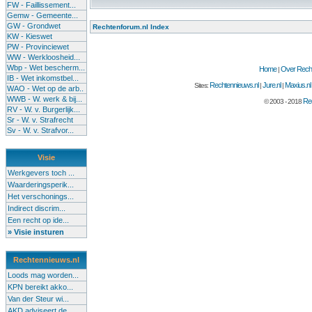
FW - Faillissement...
Gemw - Gemeente...
GW - Grondwet
Rechtenforum.nl Index
KW - Kieswet
PW - Provinciewet
WW - Werkloosheid...
Wbp - Wet bescherm...
Home
Over Recht
|
IB - Wet inkomstbel...
Rechtennieuws.nl
Jure.nl
Maxius.nl
Sites:
|
|
WAO - Wet op de arb..
WWB - W. werk & bij...
Rec
© 2003 - 2018
RV - W. v. Burgerlijk...
Sr - W. v. Strafrecht
Sv - W. v. Strafvor...
Visie
Werkgevers toch ...
Waarderingsperik...
Het verschonings...
Indirect discrim...
Een recht op ide...
» Visie insturen
Rechtennieuws.nl
Loods mag worden...
KPN bereikt akko...
Van der Steur wi...
AKD adviseert de...