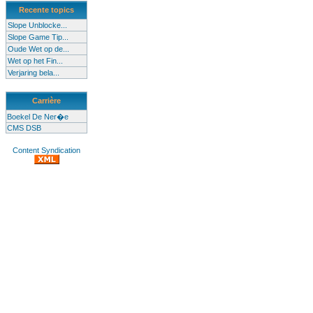
Recente topics
Slope Unblocke...
Slope Game Tip...
Oude Wet op de...
Wet op het Fin...
Verjaring bela...
Carrière
Boekel De Ner�e
CMS DSB
Content Syndication