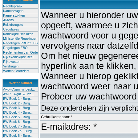
Rechtspraak
Kamervragen
Wanneer u hieronder uw
Kamerstukken
AMvBs
opgeeft, waarmee u zich 
Beleidsregels
Circulaires
wachtwoord voor u gege
Koninklijke Besluiten
Ministeriële Regelingen
vervolgens naar datzelf
Regelingen PBO/OLBB
Regelingen ZBO
Reglementen van Orde
Om het nieuw gegenereer
Rijkskoninklijke Besl.
Rijkswetten
hyperlink aan te klikken,
Verdragen
Wetten Overzicht
Wanneer u hierop geklikt 
Wettenbundel
wachtwoord weer naar uw
Awb - Algm. w. best...
Probeer uw wachtwoord 
AWR - Algm. w. inz...
BW Boek 1 - Burg...
BW Boek 2 - Burg...
Deze onderdelen zijn verplich
BW Boek 3 - Burg...
BW Boek 4 - Burg...
Gebruikersnaam: *
BW Boek 5 - Burg...
BW Boek 6 - Burg...
E-mailadres: *
BW Boek 7 - Burg...
BW Boek 7a - Burg...
BW Boek 8 - Burg...