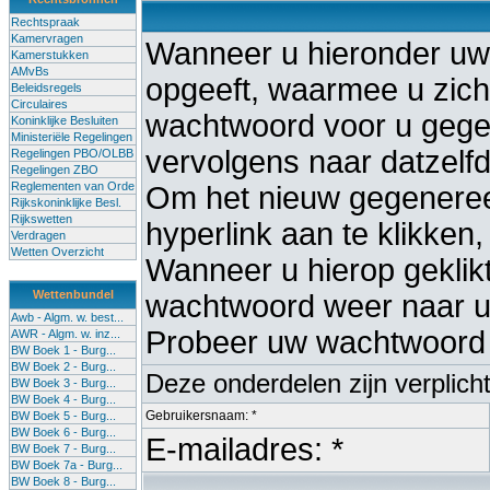
Rechtspraak
Kamervragen
Wanneer u hieronder uw
Kamerstukken
AMvBs
opgeeft, waarmee u zich 
Beleidsregels
Circulaires
wachtwoord voor u gege
Koninklijke Besluiten
Ministeriële Regelingen
vervolgens naar datzelf
Regelingen PBO/OLBB
Regelingen ZBO
Reglementen van Orde
Om het nieuw gegenereer
Rijkskoninklijke Besl.
Rijkswetten
hyperlink aan te klikken,
Verdragen
Wetten Overzicht
Wanneer u hierop geklikt 
Wettenbundel
wachtwoord weer naar uw
Awb - Algm. w. best...
Probeer uw wachtwoord 
AWR - Algm. w. inz...
BW Boek 1 - Burg...
BW Boek 2 - Burg...
Deze onderdelen zijn verplich
BW Boek 3 - Burg...
BW Boek 4 - Burg...
Gebruikersnaam: *
BW Boek 5 - Burg...
BW Boek 6 - Burg...
E-mailadres: *
BW Boek 7 - Burg...
BW Boek 7a - Burg...
BW Boek 8 - Burg...