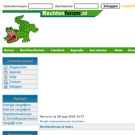
Gratis R
Gebruikersnaam:
Wachtwoord:
Controle paneel
Registreren
Agenda
Help
Zoeken
Inloggen
Partners
Energie vergelijken
Internet vergelijken
Hypotheekadviseur
Het is nu za 08 aug 2026 13:57
Q Scheidingsadviseurs
Bekijk onbeantwoorde berichten
Vergelijk.com
Rechtenforum.nl Index
Rechtsbronnen