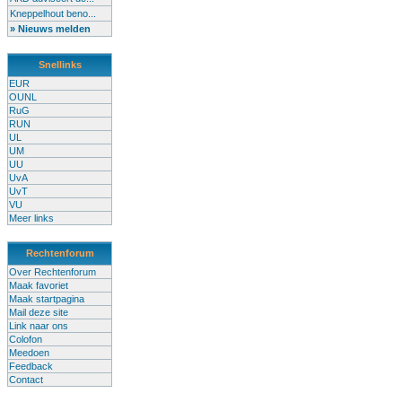
Kneppelhout beno...
» Nieuws melden
Snellinks
EUR
OUNL
RuG
RUN
UL
UM
UU
UvA
UvT
VU
Meer links
Rechtenforum
Over Rechtenforum
Maak favoriet
Maak startpagina
Mail deze site
Link naar ons
Colofon
Meedoen
Feedback
Contact