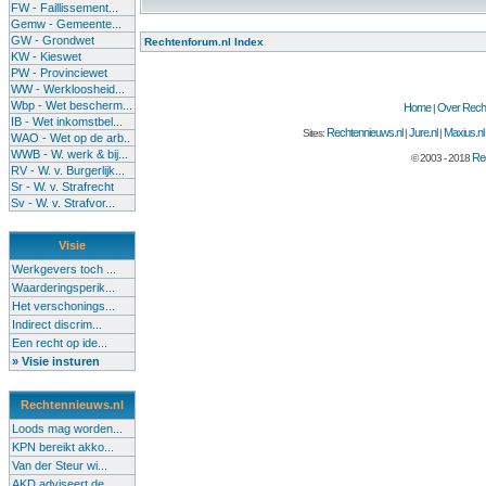
FW - Faillissement...
Gemw - Gemeente...
GW - Grondwet
Rechtenforum.nl Index
KW - Kieswet
PW - Provinciewet
WW - Werkloosheid...
Wbp - Wet bescherm...
Home
Over Recht
|
IB - Wet inkomstbel...
Rechtennieuws.nl
Jure.nl
Maxius.nl
Sites:
|
|
WAO - Wet op de arb..
WWB - W. werk & bij...
Rec
© 2003 - 2018
RV - W. v. Burgerlijk...
Sr - W. v. Strafrecht
Sv - W. v. Strafvor...
Visie
Werkgevers toch ...
Waarderingsperik...
Het verschonings...
Indirect discrim...
Een recht op ide...
» Visie insturen
Rechtennieuws.nl
Loods mag worden...
KPN bereikt akko...
Van der Steur wi...
AKD adviseert de...