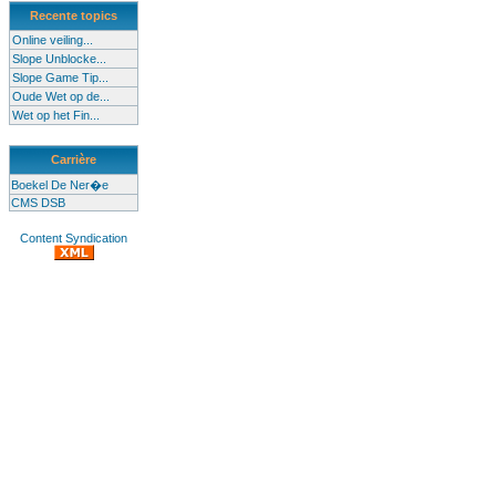
Recente topics
Online veiling...
Slope Unblocke...
Slope Game Tip...
Oude Wet op de...
Wet op het Fin...
Carrière
Boekel De Ner�e
CMS DSB
Content Syndication