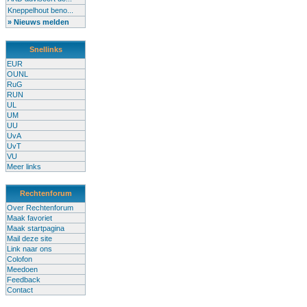
Kneppelhout beno...
» Nieuws melden
Snellinks
EUR
OUNL
RuG
RUN
UL
UM
UU
UvA
UvT
VU
Meer links
Rechtenforum
Over Rechtenforum
Maak favoriet
Maak startpagina
Mail deze site
Link naar ons
Colofon
Meedoen
Feedback
Contact