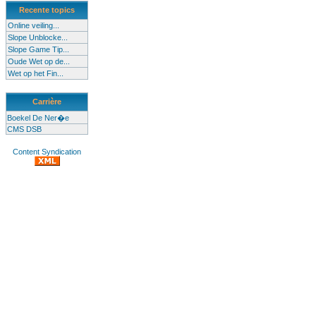
Recente topics
Online veiling...
Slope Unblocke...
Slope Game Tip...
Oude Wet op de...
Wet op het Fin...
Carrière
Boekel De Ner�e
CMS DSB
Content Syndication