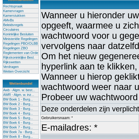
Rechtspraak
Kamervragen
Wanneer u hieronder uw
Kamerstukken
AMvBs
opgeeft, waarmee u zich 
Beleidsregels
Circulaires
wachtwoord voor u gege
Koninklijke Besluiten
Ministeriële Regelingen
vervolgens naar datzelf
Regelingen PBO/OLBB
Regelingen ZBO
Reglementen van Orde
Om het nieuw gegenereer
Rijkskoninklijke Besl.
Rijkswetten
hyperlink aan te klikken,
Verdragen
Wetten Overzicht
Wanneer u hierop geklikt 
Wettenbundel
wachtwoord weer naar uw
Awb - Algm. w. best...
Probeer uw wachtwoord 
AWR - Algm. w. inz...
BW Boek 1 - Burg...
BW Boek 2 - Burg...
Deze onderdelen zijn verplich
BW Boek 3 - Burg...
BW Boek 4 - Burg...
Gebruikersnaam: *
BW Boek 5 - Burg...
BW Boek 6 - Burg...
E-mailadres: *
BW Boek 7 - Burg...
BW Boek 7a - Burg...
BW Boek 8 - Burg...