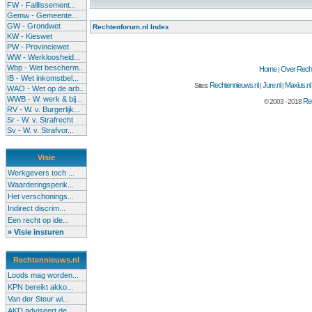
FW - Faillissement...
Gemw - Gemeente...
GW - Grondwet
Rechtenforum.nl Index
KW - Kieswet
PW - Provinciewet
WW - Werkloosheid...
Wbp - Wet bescherm...
Home
Over Recht
|
IB - Wet inkomstbel...
Rechtennieuws.nl
Jure.nl
Maxius.nl
Sites:
|
|
WAO - Wet op de arb..
WWB - W. werk & bij...
Rec
© 2003 - 2018
RV - W. v. Burgerlijk...
Sr - W. v. Strafrecht
Sv - W. v. Strafvor...
Visie
Werkgevers toch ...
Waarderingsperik...
Het verschonings...
Indirect discrim...
Een recht op ide...
» Visie insturen
Rechtennieuws.nl
Loods mag worden...
KPN bereikt akko...
Van der Steur wi...
AKD adviseert de...