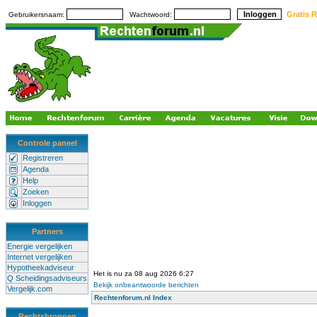
Gratis R
Gebruikersnaam:
Wachtwoord:
Controle paneel
Registreren
Agenda
Help
Zoeken
Inloggen
Partners
Energie vergelijken
Internet vergelijken
Hypotheekadviseur
Het is nu za 08 aug 2026 6:27
Q Scheidingsadviseurs
Bekijk onbeantwoorde berichten
Vergelijk.com
Rechtenforum.nl Index
Rechtsbronnen