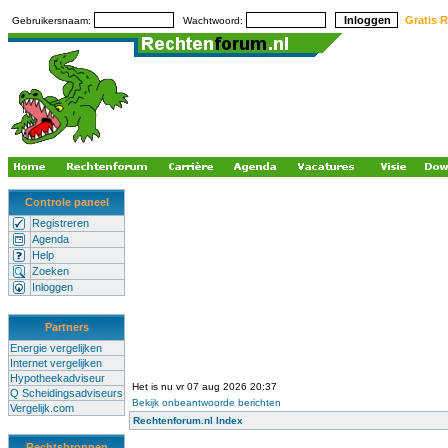
Gratis R
Gebruikersnaam:
Wachtwoord:
Controle paneel
Registreren
Agenda
Help
Zoeken
Inloggen
Partners
Energie vergelijken
Internet vergelijken
Hypotheekadviseur
Het is nu vr 07 aug 2026 20:37
Q Scheidingsadviseurs
Bekijk onbeantwoorde berichten
Vergelijk.com
Rechtenforum.nl Index
Rechtsbronnen