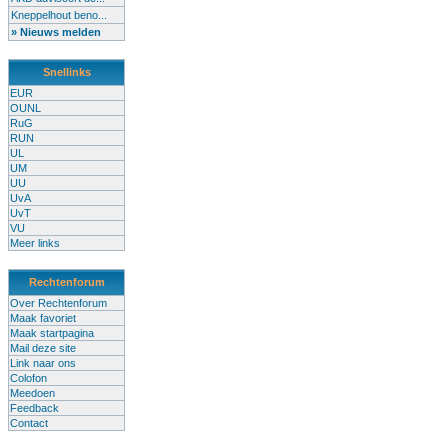
Kneppelhout beno...
» Nieuws melden
Snellinks
EUR
OUNL
RuG
RUN
UL
UM
UU
UvA
UvT
VU
Meer links
Rechtenforum
Over Rechtenforum
Maak favoriet
Maak startpagina
Mail deze site
Link naar ons
Colofon
Meedoen
Feedback
Contact