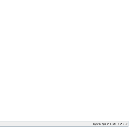
Tijden zijn in GMT + 2 uur