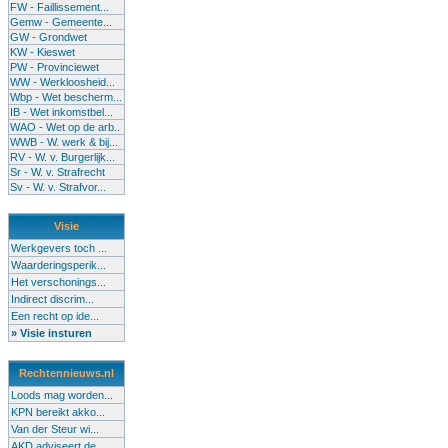
FW - Faillissement...
Gemw - Gemeente...
GW - Grondwet
KW - Kieswet
PW - Provinciewet
WW - Werkloosheid...
Wbp - Wet bescherm...
IB - Wet inkomstbel...
WAO - Wet op de arb..
WWB - W. werk & bij...
RV - W. v. Burgerlijk...
Sr - W. v. Strafrecht
Sv - W. v. Strafvor...
Visie
Werkgevers toch ...
Waarderingsperik...
Het verschonings...
Indirect discrim...
Een recht op ide...
» Visie insturen
Rechtennieuws.nl
Loods mag worden...
KPN bereikt akko...
Van der Steur wi...
AKD adviseert de...