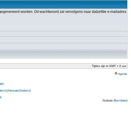
gegenereerd worden. Dit wachtwoord zal vervolgens naar datzelfde e-mailadres
Tijden zijn in GMT + 2 uur
Agenda
act
ten.nl
|
AdvocatenZoeken.nl
s
Realisatie:
Blue Horizon