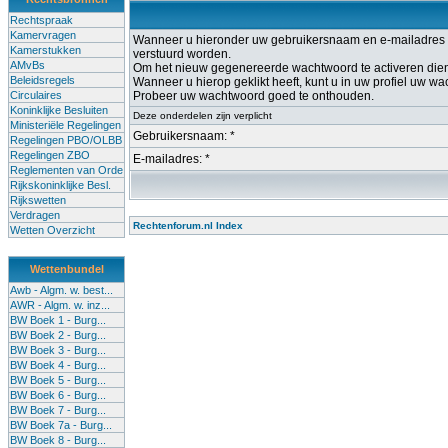
Rechtspraak
Kamervragen
Wanneer u hieronder uw gebruikersnaam en e-mailadres op
Kamerstukken
verstuurd worden.
AMvBs
Om het nieuw gegenereerde wachtwoord te activeren dient u
Beleidsregels
Wanneer u hierop geklikt heeft, kunt u in uw profiel uw w
Circulaires
Probeer uw wachtwoord goed te onthouden.
Koninklijke Besluiten
Deze onderdelen zijn verplicht
Ministeriële Regelingen
Gebruikersnaam: *
Regelingen PBO/OLBB
Regelingen ZBO
E-mailadres: *
Reglementen van Orde
Rijkskoninklijke Besl.
Rijkswetten
Verdragen
Rechtenforum.nl Index
Wetten Overzicht
Wettenbundel
Awb - Algm. w. best...
AWR - Algm. w. inz...
BW Boek 1 - Burg...
BW Boek 2 - Burg...
BW Boek 3 - Burg...
BW Boek 4 - Burg...
BW Boek 5 - Burg...
BW Boek 6 - Burg...
BW Boek 7 - Burg...
BW Boek 7a - Burg...
BW Boek 8 - Burg...