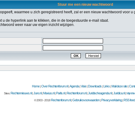
Stuur me een nieuw wachtwoord
geeft, waarmee u zich geregistreerd heeft, zal er een nieuw wachtwoord voor u 
 de hyperlink aan te klikken, die in de toegestuurde e-mail staat.
achtwoord weer naar uw eigen inzicht wijzigen.
Home
Over Rechtenforum.nl
Agenda
Visie
Downloads
Links
Mail deze site
Cont
|
|
|
|
|
|
|
Rechtennieuws.nl
Jure.nl
Maxius.nl
Parlis.nl
Rechtenforum.nl
Juridischeagenda.nl
Juridica.nl
Sites:
|
|
|
|
|
|
|
MijnWet
Rechtenforum.nl
Gebruiksvoorwaarden
Privacyverklaring
RSS feed
© 2003 - 2018
|
|
|