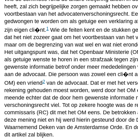
heeft, zal zich begrijpelijke zorgen gemaakt hebben ov
voortbestaan van het advocatenverschoningsrecht. Ee
gedwongen te worden om als getuige een verklaring af
1
zijn eigen cli�nt.
Wie de feiten kent en de stukken ge
dat het niet zozeer gaat om het voortbestaan van het 
maar om de begrenzing van wat wel en wat niet eronde
Het uitgangspunt was, dat het Openbaar Ministerie (
als getuige wenste te horen in een strafzaak tegen zij
gewenste informatie betrof onder meer mededelingen 
aan de advocaat. Die persoon was zowel een cli�nt al
2
OM) een vriend
van de advocaat. Dat er met het ver
rekening gehouden moest worden, werd door het OM 
meende echter dat de door hem gewenste informatie n
verschoningsrecht viel. Tot op zekere hoogte was de r
commissaris (RC) dit met het OM eens. De betrokken
deze mening niet en hij werd hierin gesteund door de
Waarnemend Deken van de Amsterdamse Orde. En door
dit artikel zal blijken.