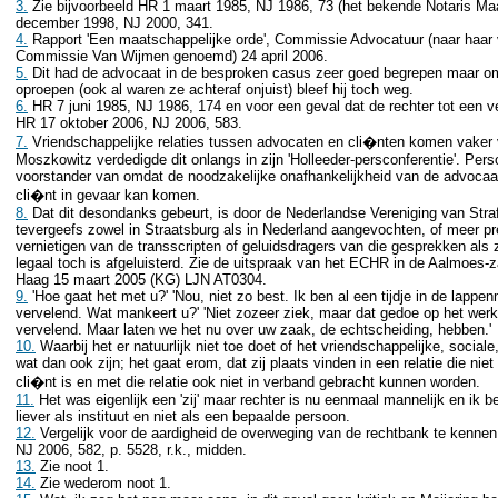
3.
Zie bijvoorbeeld HR 1 maart 1985, NJ 1986, 73 (het bekende Notaris Ma
december 1998, NJ 2000, 341.
4.
Rapport 'Een maatschappelijke orde', Commissie Advocatuur (naar haar v
Commissie Van Wijmen genoemd) 24 april 2006.
5.
Dit had de advocaat in de besproken casus zeer goed begrepen maar om
oproepen (ook al waren ze achteraf onjuist) bleef hij toch weg.
6.
HR 7 juni 1985, NJ 1986, 174 en voor een geval dat de rechter tot een
HR 17 oktober 2006, NJ 2006, 583.
7.
Vriendschappelijke relaties tussen advocaten en cli�nten komen vaker 
Moszkowitz verdedigde dit onlangs in zijn 'Holleeder-persconferentie'. Pers
voorstander van omdat de noodzakelijke onafhankelijkheid van de advocaat
cli�nt in gevaar kan komen.
8.
Dat dit desondanks gebeurt, is door de Nederlandse Vereniging van Str
tevergeefs zowel in Straatsburg als in Nederland aangevochten, of meer pre
vernietigen van de transscripten of geluidsdragers van die gesprekken als z
legaal toch is afgeluisterd. Zie de uitspraak van het ECHR in de Aalmoes-
Haag 15 maart 2005 (KG) LJN AT0304.
9.
'Hoe gaat het met u?' 'Nou, niet zo best. Ik ben al een tijdje in de lappe
vervelend. Wat mankeert u?' 'Niet zozeer ziek, maar dat gedoe op het werk 
vervelend. Maar laten we het nu over uw zaak, de echtscheiding, hebben.'
10.
Waarbij het er natuurlijk niet toe doet of het vriendschappelijke, sociale
wat dan ook zijn; het gaat erom, dat zij plaats vinden in een relatie die nie
cli�nt is en met die relatie ook niet in verband gebracht kunnen worden.
11.
Het was eigenlijk een 'zij' maar rechter is nu eenmaal mannelijk en ik be
liever als instituut en niet als een bepaalde persoon.
12.
Vergelijk voor de aardigheid de overweging van de rechtbank te kennen
NJ 2006, 582, p. 5528, r.k., midden.
13.
Zie noot 1.
14.
Zie wederom noot 1.