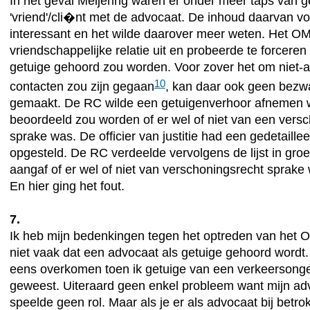
In het geval Meijering waren er onder meer taps van 
'vriend'/cli�nt met de advocaat. De inhoud daarvan 
interessant en het wilde daarover meer weten. Het OM
vriendschappelijke relatie uit en probeerde te forceren 
getuige gehoord zou worden. Voor zover het om niet-a
10
contacten zou zijn gegaan
, kan daar ook geen bezw
gemaakt. De RC wilde een getuigenverhoor afnemen w
beoordeeld zou worden of er wel of niet van een vers
sprake was. De officier van justitie had een gedetaillee
opgesteld. De RC verdeelde vervolgens de lijst in groe
aangaf of er wel of niet van verschoningsrecht sprake
En hier ging het fout.
7.
Ik heb mijn bedenkingen tegen het optreden van het 
niet vaak dat een advocaat als getuige gehoord wordt. 
eens overkomen toen ik getuige van een verkeersong
geweest. Uiteraard geen enkel probleem want mijn adv
speelde geen rol. Maar als je er als advocaat bij betro