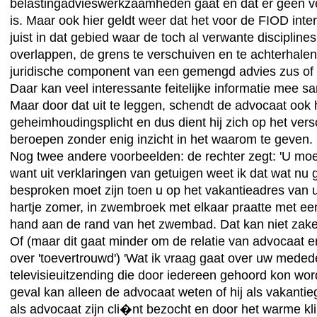
belastingadvieswerkzaamheden gaat en dat er geen v
is. Maar ook hier geldt weer dat het voor de FIOD inte
juist in dat gebied waar de toch al verwante disciplines
overlappen, de grens te verschuiven en te achterhal
juridische component van een gemengd advies zus of z
Daar kan veel interessante feitelijke informatie mee 
Maar door dat uit te leggen, schendt de advocaat ook h
geheimhoudingsplicht en dus dient hij zich op het ver
beroepen zonder enig inzicht in het waarom te geven.
Nog twee andere voorbeelden: de rechter zegt: 'U mo
want uit verklaringen van getuigen weet ik dat wat nu
besproken moet zijn toen u op het vakantieadres van u
hartje zomer, in zwembroek met elkaar praatte met een 
hand aan de rand van het zwembad. Dat kan niet zakeli
Of (maar dit gaat minder om de relatie van advocaat 
over 'toevertrouwd') 'Wat ik vraag gaat over uw medede
televisieuitzending die door iedereen gehoord kon word
geval kan alleen de advocaat weten of hij als vakantie
als advocaat zijn cli�nt bezocht en door het warme kli