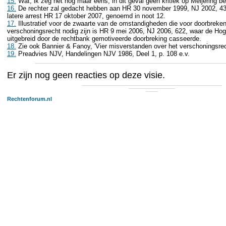
15.
Wat, ik zeg het nog maar eens, in dit geval geen kritiek op Meijering bed
16.
De rechter zal gedacht hebben aan HR 30 november 1999, NJ 2002, 438
latere arrest HR 17 oktober 2007, genoemd in noot 12.
17.
Illustratief voor de zwaarte van de omstandigheden die voor doorbreke
verschoningsrecht nodig zijn is HR 9 mei 2006, NJ 2006, 622, waar de Ho
uitgebreid door de rechtbank gemotiveerde doorbreking casseerde.
18.
Zie ook Bannier & Fanoy, 'Vier misverstanden over het verschoningsrech
19.
Preadvies NJV, Handelingen NJV 1986, Deel 1, p. 108 e.v.
Er zijn nog geen reacties op deze visie.
Rechtenforum.nl