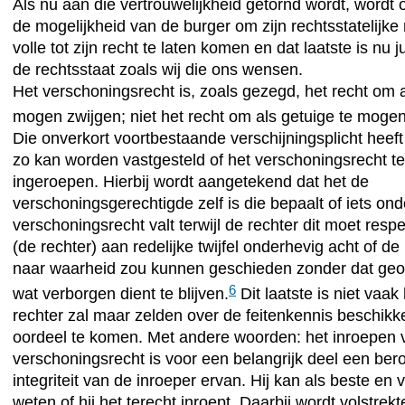
Als nu aan die vertrouwelijkheid getornd wordt, wordt
de mogelijkheid van de burger om zijn rechtsstatelijke 
volle tot zijn recht te laten komen en dat laatste is nu 
de rechtsstaat zoals wij die ons wensen.
Het verschoningsrecht is, zoals gezegd, het recht om a
mogen zwijgen; niet het recht om als getuige te mogen
Die onverkort voortbestaande verschijningsplicht heeft
zo kan worden vastgesteld of het verschoningsrecht te
ingeroepen. Hierbij wordt aangetekend dat het de
verschoningsgerechtigde zelf is die bepaalt of iets onde
verschoningsrecht valt terwijl de rechter dit moet resp
(de rechter) aan redelijke twijfel onderhevig acht of d
naar waarheid zou kunnen geschieden zonder dat ge
6
wat verborgen dient te blijven.
Dit laatste is niet vaak
rechter zal maar zelden over de feitenkennis beschikk
oordeel te komen. Met andere woorden: het inroepen 
verschoningsrecht is voor een belangrijk deel een ber
integriteit van de inroeper ervan. Hij kan als beste en 
weten of hij het terecht inroept. Daarbij wordt volstrekt