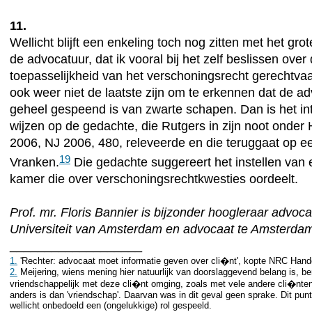
11.
Wellicht blijft een enkeling toch nog zitten met het gro
de advocatuur, dat ik vooral bij het zelf beslissen over
toepasselijkheid van het verschoningsrecht gerechtvaar
ook weer niet de laatste zijn om te erkennen dat de ad
geheel gespeend is van zwarte schapen. Dan is het in
wijzen op de gedachte, die Rutgers in zijn noot onder 
2006, NJ 2006, 480, releveerde en die teruggaat op 
19
Vranken.
Die gedachte suggereert het instellen van 
kamer die over verschoningsrechtkwesties oordeelt.
Prof. mr. Floris Bannier is bijzonder hoogleraar advoc
Universiteit van Amsterdam en advocaat te Amsterda
___________________
1.
'Rechter: advocaat moet informatie geven over cli�nt', kopte NRC Hand
2.
Meijering, wiens mening hier natuurlijk van doorslaggevend belang is, ben
vriendschappelijk met deze cli�nt omging, zoals met vele andere cli�nten
anders is dan 'vriendschap'. Daarvan was in dit geval geen sprake. Dit punt
wellicht onbedoeld een (ongelukkige) rol gespeeld.