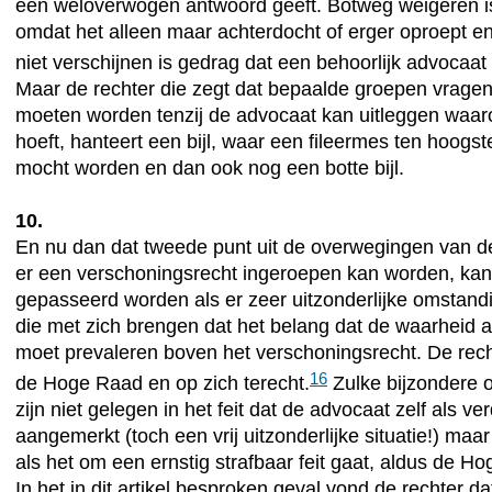
een weloverwogen antwoord geeft. Botweg weigeren is
omdat het alleen maar achterdocht of erger oproept en
niet verschijnen is gedrag dat een behoorlijk advocaat
Maar de rechter die zegt dat bepaalde groepen vrage
moeten worden tenzij de advocaat kan uitleggen waaro
hoeft, hanteert een bijl, waar een fileermes ten hoogs
mocht worden en dan ook nog een botte bijl.
10.
En nu dan dat tweede punt uit de overwegingen van de
er een verschoningsrecht ingeroepen kan worden, kan
gepasseerd worden als er zeer uitzonderlijke omstan
die met zich brengen dat het belang dat de waarheid aa
moet prevaleren boven het verschoningsrecht. De recht
16
de Hoge Raad en op zich terecht.
Zulke bijzondere
zijn niet gelegen in het feit dat de advocaat zelf als v
aangemerkt (toch een vrij uitzonderlijke situatie!) maar
als het om een ernstig strafbaar feit gaat, aldus de H
In het in dit artikel besproken geval vond de rechter da