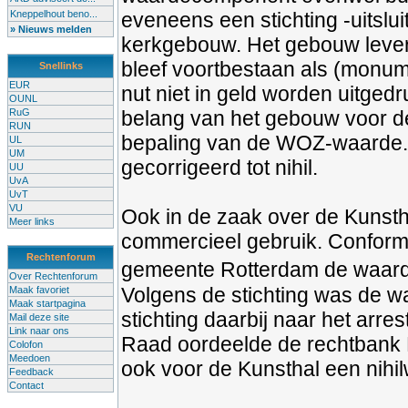
Kneppelhout beno...
eveneens een stichting -uitslu
» Nieuws melden
kerkgebouw. Het gebouw leverd
bleef voortbestaan als (monu
Snellinks
EUR
nut niet in geld worden uitgedr
OUNL
RuG
belang van het gebouw voor de
RUN
bepaling van de WOZ-waarde.
UL
UM
gecorrigeerd tot nihil.
UU
UvA
UvT
VU
Ook in de zaak over de Kunsth
Meer links
commercieel gebruik. Conform
Rechtenforum
gemeente Rotterdam de waarde
Over Rechtenforum
Volgens de stichting was de w
Maak favoriet
Maak startpagina
stichting daarbij naar het arre
Mail deze site
Link naar ons
Raad oordeelde de rechtbank R
Colofon
Meedoen
ook voor de Kunsthal een nihi
Feedback
Contact