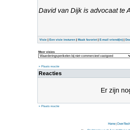
David van Dijk is advocaat te
Visie
|
Een visie insturen
|
Maak favoriet
|
E-mail vriend(in)
|
Do
Meer visies
» Plaats reactie
Reacties
Er zijn no
» Plaats reactie
Home
Over Recht
|