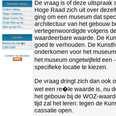
De vraag is of deze uitspraak 
Recente topics
Hoge Raad zich uit over dezel
Online veiling...
Slope Unblocke...
ging om een museum dat spec
Slope Game Tip...
architectuur van het gebouw b
Oude Wet op de...
Wet op het Fin...
vertegenwoordigde volgens de 
waardeerbare waarde. De Kunsth
Carrière
goed te verhouden. De Kunstha
Boekel De Ner�e
CMS DSB
onderkomen voor het museum. D
Content Syndication
het museum ongetwijfeld een - 
specifieke locatie te kiezen.
De vraag dringt zich dan ook
wel een re�le waarde is, nu d
het gebouw bij de WOZ-waarder
tijd zal het leren: tegen de Ku
cassatie open.