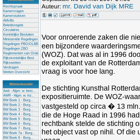
mr. David van Dijk MRE
Auteur:
Rechtspraak
Kamervragen
Kamerstukken
AMvBs
Beleidsregels
Circulaires
Koninklijke Besluiten
Voor onroerende zaken die nie
Ministeriële Regelingen
Regelingen PBO/OLBB
een bijzondere waarderingsme
Regelingen ZBO
(WOZ). Dat was al in 1996 doo
Reglementen van Orde
Rijkskoninklijke Besl.
de exploitant van de Rotterda
Rijkswetten
Verdragen
vraag is voor hoe lang.
Wetten Overzicht
Wettenbundel
De stichting Kunsthal Rotterd
Awb - Algm. w. best...
expositieruimte. De WOZ-waar
AWR - Algm. w. inz...
BW Boek 1 - Burg...
vastgesteld op circa � 13 mln.
BW Boek 2 - Burg...
BW Boek 3 - Burg...
die de Hoge Raad in 1996 had
BW Boek 4 - Burg...
BW Boek 5 - Burg...
rechtbank stelde de stichting 
BW Boek 6 - Burg...
BW Boek 7 - Burg...
het object vast op nihil. Of di
BW Boek 7a - Burg...
BW Boek 8 - Burg...