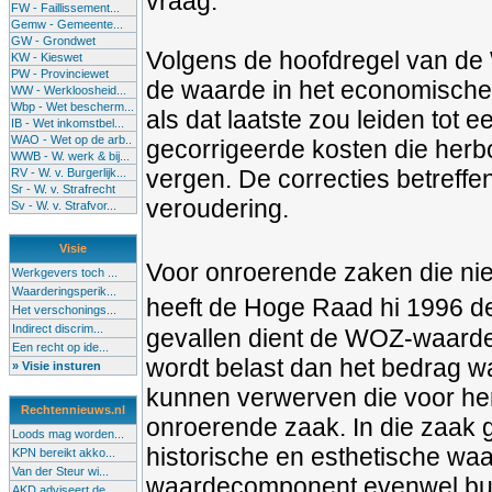
vraag.
FW - Faillissement...
Gemw - Gemeente...
GW - Grondwet
Volgens de hoofdregel van de
KW - Kieswet
PW - Provinciewet
de waarde in het economische 
WW - Werkloosheid...
Wbp - Wet bescherm...
als dat laatste zou leiden tot
IB - Wet inkomstbel...
WAO - Wet op de arb..
gecorrigeerde kosten die herb
WWB - W. werk & bij...
vergen. De correcties betreffe
RV - W. v. Burgerlijk...
Sr - W. v. Strafrecht
veroudering.
Sv - W. v. Strafvor...
Visie
Voor onroerende zaken die ni
Werkgevers toch ...
Waarderingsperik...
heeft de Hoge Raad hi 1996 de
Het verschonings...
Indirect discrim...
gevallen dient de WOZ-waarde 
Een recht op ide...
wordt belast dan het bedrag 
» Visie insturen
kunnen verwerven die voor hem
Rechtennieuws.nl
onroerende zaak. In die zaak 
Loods mag worden...
historische en esthetische wa
KPN bereikt akko...
Van der Steur wi...
waardecomponent evenwel bui
AKD adviseert de...