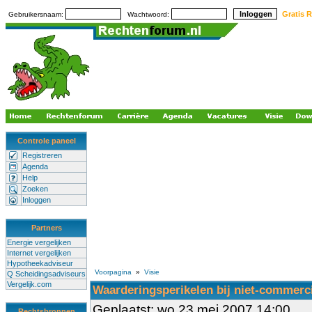
Gratis R
Gebruikersnaam:
Wachtwoord:
Controle paneel
Registreren
Agenda
Help
Zoeken
Inloggen
Partners
Energie vergelijken
Internet vergelijken
Hypotheekadviseur
Voorpagina
»
Visie
Q Scheidingsadviseurs
Vergelijk.com
Waarderingsperikelen bij niet-commerc
Geplaatst: wo 23 mei 2007 14:00
Rechtsbronnen