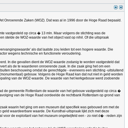
 Wet Onroerende Zaken (WOZ). Dat was al in 1996 door de Hoge Raad bepaald.
te vastgesteld op circa � 13 mln. Maar volgens de stichting was de
en stelde de WOZ-waarde van het object vast op nihil. Of die uitspraak
ervangingswaarde' als dat laatste zou leiden tot een hogere waarde. Die
actor wegens technische en functionele veroudering.
rd. In die gevallen dient de WOZ-waarde zodanig te worden vastgesteld dat
vert als de te waarderen onroerende zaak. In die zaak ging het om een
uiten beschouwing omdat de gerechtigde - eveneens een stichting -uitsluitend
ls (monumentaal) gebouw. Volgens de Hoge Raad kan dat nut niet in geld worden
 de bepaling van de WOZ-waarde. De waarde van het kerkgebouw werd zodoende
had de gemeente Rotterdam de waarde van het gebouw vastgesteld op circa �
 In navolging van de Hoge Raad oordeelde de rechtbank Rotterdam op grond van
een zaak waarin het ging om een museum dat specifiek was gebouwd om met de
p geld waardeerbare waarde. De Kunsthal-uitspraak lijkt zich met deze
l voor de exploitant van het museum ongetwijfeld een - zo niet d� - reden zijn