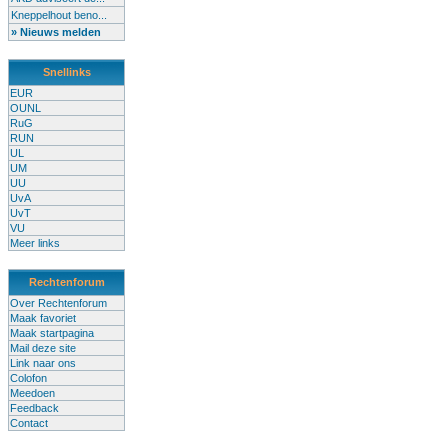
Kneppelhout beno...
» Nieuws melden
Snellinks
EUR
OUNL
RuG
RUN
UL
UM
UU
UvA
UvT
VU
Meer links
Rechtenforum
Over Rechtenforum
Maak favoriet
Maak startpagina
Mail deze site
Link naar ons
Colofon
Meedoen
Feedback
Contact