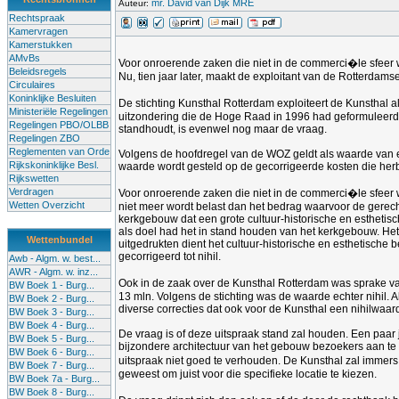
mr. David van Dijk MRE
Auteur:
Rechtspraak
Kamervragen
Kamerstukken
AMvBs
Voor onroerende zaken die niet in de commerci�le sfeer
Beleidsregels
Nu, tien jaar later, maakt de exploitant van de Rotterdam
Circulaires
Koninklijke Besluiten
De stichting Kunsthal Rotterdam exploiteert de Kunsthal
Ministeriële Regelingen
uitzondering die de Hoge Raad in 1996 had geformuleerd oo
Regelingen PBO/OLBB
standhoudt, is evenwel nog maar de vraag.
Regelingen ZBO
Reglementen van Orde
Volgens de hoofdregel van de WOZ geldt als waarde van e
Rijkskoninklijke Besl.
waarde wordt gesteld op de gecorrigeerde kosten die herb
Rijkswetten
Verdragen
Voor onroerende zaken die niet in de commerci�le sfeer
Wetten Overzicht
niet meer wordt belast dan het bedrag waarvoor de gerec
kerkgebouw dat een grote cultuur-historische en estheti
als doel had het in stand houden van het kerkgebouw. He
Wettenbundel
uitgedrukten dient het cultuur-historische en esthetisc
gecorrigeerd tot nihil.
Awb - Algm. w. best...
AWR - Algm. w. inz...
Ook in de zaak over de Kunsthal Rotterdam was sprake 
BW Boek 1 - Burg...
13 mln. Volgens de stichting was de waarde echter nihil.
BW Boek 2 - Burg...
diverse correcties dat ook voor de Kunsthal een nihilwaar
BW Boek 3 - Burg...
BW Boek 4 - Burg...
De vraag is of deze uitspraak stand zal houden. Een paa
BW Boek 5 - Burg...
bijzondere architectuur van het gebouw bezoekers aan te 
BW Boek 6 - Burg...
uitspraak niet goed te verhouden. De Kunsthal zal immers
BW Boek 7 - Burg...
geweest om juist voor die specifieke locatie te kiezen.
BW Boek 7a - Burg...
BW Boek 8 - Burg...