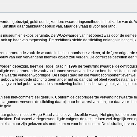
 worden gebezigd, geldt een bijzondere waarderingsmethode in het kader van de
se Kunsthal daar dankbaar gebruik van. Maar de vraag is voor hoe lang.
 als museum en expositieruimte. De WOZ-waarde van het object was door de gemeen
k op haar van toepassing. De rechtbank stelde de stichting onlangs in het gelijk 
en onroerende zaak de waarde in het economische verkeer, of de 'gecorrigeerde v
ouw van een vervangend identiek object zou vergen. De correcties betreffen een f
 worden gebezigd, heeft de Hoge Raad hi 1996 de 'benuttingswaarde' ge�ntroducee
htigde een onroerende zaak zou kunnen verwerven die voor hem hetzelfde nut ople
sche waarde vertegenwoordigde. De Hoge Raad liet die waardecomponent evenwel b
t gebouw leverdede stichting geen ander nut op dan dat het bleef voortbestaan a
he belang van het gebouw voor de samenleving buiten beschouwing te blijven bij
van een niet-commercieel gebruik. Conform de gecorrigeerde vervangingswaarde 
 Als argument verwees de stichting daarbij naar het arrest van tien jaar daarvoor.
de gold.
r jaar geleden liet de Hoge Raad zich uit over dezelfde vraag. Het ging toen om 
trekken. Dat aspect vertegenwoordigde volgens de rechter toen wel degelijk een o
 niet zomaar zijn gekozen als onderkomen voor het museum. De uitstraling ervan za