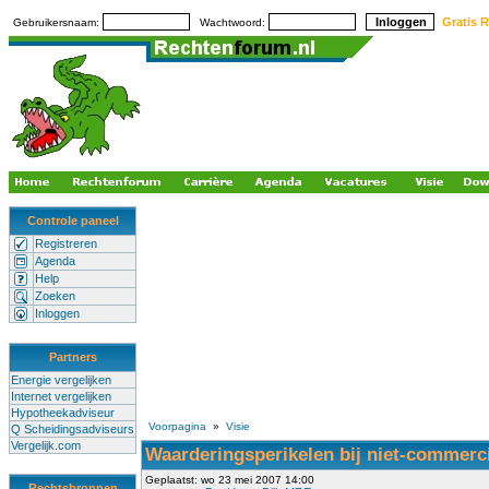
Gratis R
Gebruikersnaam:
Wachtwoord:
Controle paneel
Registreren
Agenda
Help
Zoeken
Inloggen
Partners
Energie vergelijken
Internet vergelijken
Hypotheekadviseur
Voorpagina
»
Visie
Q Scheidingsadviseurs
Vergelijk.com
Waarderingsperikelen bij niet-commerc
Geplaatst: wo 23 mei 2007 14:00
Rechtsbronnen