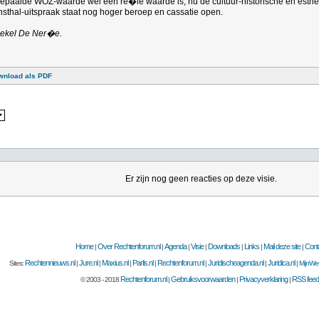
 bepaalde WOZ-waarde wel een re�le waarde is, nu de cultuur-historische en esth
unsthal-uitspraak staat nog hoger beroep en cassatie open.
Boekel De Ner�e.
wnload als PDF
Er zijn nog geen reacties op deze visie.
Home
Over Rechtenforum.nl
Agenda
Visie
Downloads
Links
Mail deze site
Cont
|
|
|
|
|
|
|
Rechtennieuws.nl
Jure.nl
Maxius.nl
Parlis.nl
Rechtenforum.nl
Juridischeagenda.nl
Juridica.nl
Sites:
|
|
|
|
|
|
|
MijnWet
Rechtenforum.nl
Gebruiksvoorwaarden
Privacyverklaring
RSS feed
© 2003 - 2018
|
|
|