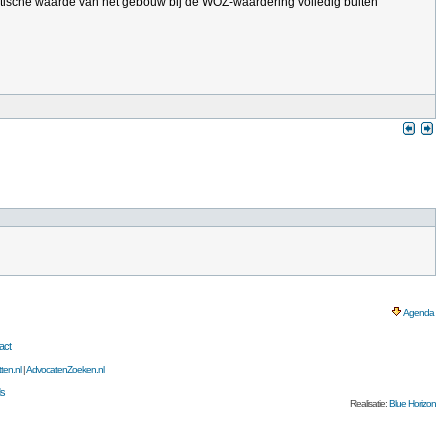
etische waarde van het gebouw bij de WOZ-waardering volledig buiten
Agenda
act
ten.nl
|
AdvocatenZoeken.nl
s
Realisatie:
Blue Horizon