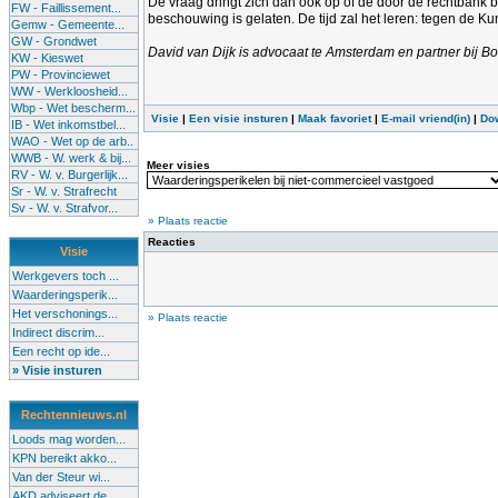
De vraag dringt zich dan ook op of de door de rechtbank
FW - Faillissement...
beschouwing is gelaten. De tijd zal het leren: tegen de K
Gemw - Gemeente...
GW - Grondwet
David van Dijk is advocaat te Amsterdam en partner bij 
KW - Kieswet
PW - Provinciewet
WW - Werkloosheid...
Wbp - Wet bescherm...
Visie
|
Een visie insturen
|
Maak favoriet
|
E-mail vriend(in)
|
Do
IB - Wet inkomstbel...
WAO - Wet op de arb..
WWB - W. werk & bij...
Meer visies
RV - W. v. Burgerlijk...
Sr - W. v. Strafrecht
Sv - W. v. Strafvor...
» Plaats reactie
Reacties
Visie
Werkgevers toch ...
Waarderingsperik...
Het verschonings...
» Plaats reactie
Indirect discrim...
Een recht op ide...
» Visie insturen
Rechtennieuws.nl
Loods mag worden...
KPN bereikt akko...
Van der Steur wi...
AKD adviseert de...