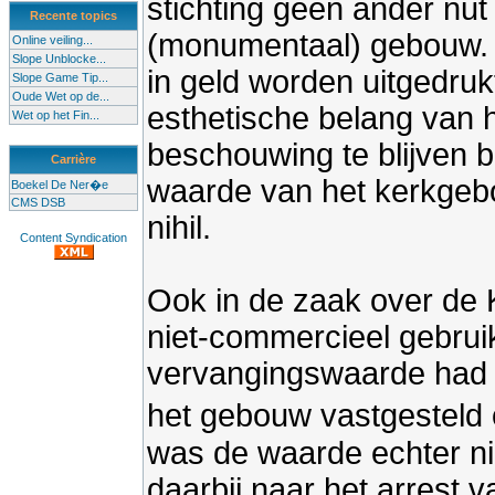
stichting geen ander nut
Recente topics
(monumentaal) gebouw. 
Online veiling...
Slope Unblocke...
in geld worden uitgedrukt
Slope Game Tip...
Oude Wet op de...
esthetische belang van 
Wet op het Fin...
beschouwing te blijven 
Carrière
waarde van het kerkgeb
Boekel De Ner�e
CMS DSB
nihil.
Content Syndication
Ook in de zaak over de
niet-commercieel gebrui
vervangingswaarde had
het gebouw vastgesteld 
was de waarde echter nih
daarbij naar het arrest v