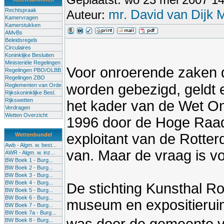
Rechtspraak
mr. David van Dijk
Auteur:
Kamervragen
Kamerstukken
AMvBs
Beleidsregels
Circulaires
Koninklijke Besluiten
Ministeriële Regelingen
Voor onroerende zaken d
Regelingen PBO/OLBB
Regelingen ZBO
worden gebezigd, geldt 
Reglementen van Orde
Rijkskoninklijke Besl.
Rijkswetten
het kader van de Wet O
Verdragen
Wetten Overzicht
1996 door de Hoge Raad 
exploitant van de Rotte
Wettenbundel
Awb - Algm. w. best...
van. Maar de vraag is vo
AWR - Algm. w. inz...
BW Boek 1 - Burg...
BW Boek 2 - Burg...
BW Boek 3 - Burg...
BW Boek 4 - Burg...
De stichting Kunsthal Ro
BW Boek 5 - Burg...
BW Boek 6 - Burg...
museum en expositierui
BW Boek 7 - Burg...
BW Boek 7a - Burg...
BW Boek 8 - Burg...