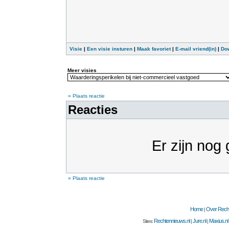
Visie
|
Een visie insturen
|
Maak favoriet
|
E-mail vriend(in)
|
Do
Meer visies
» Plaats reactie
Reacties
Er zijn nog 
» Plaats reactie
Home
Over Recht
|
Rechtennieuws.nl
Jure.nl
Maxius.nl
Sites:
|
|