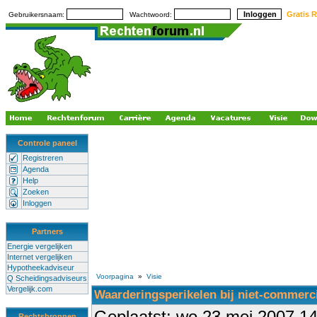
Gratis R
Gebruikersnaam:
Wachtwoord:
Controle paneel
Registreren
Agenda
Help
Zoeken
Inloggen
Partners
Energie vergelijken
Internet vergelijken
Hypotheekadviseur
Voorpagina
»
Visie
Q Scheidingsadviseurs
Vergelijk.com
Waarderingsperikelen bij niet-commerc
Geplaatst: wo 23 mei 2007 1
Rechtsbronnen