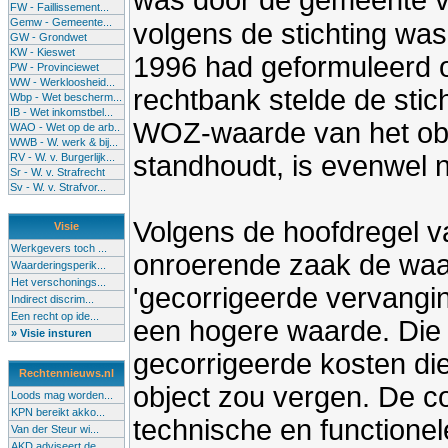
was door de gemeente v
FW - Faillissement...
Gemw - Gemeente...
volgens de stichting wa
GW - Grondwet
KW - Kieswet
1996 had geformuleerd 
PW - Provinciewet
WW - Werkloosheid...
rechtbank stelde de stich
Wbp - Wet bescherm...
IB - Wet inkomstbel...
WOZ-waarde van het objec
WAO - Wet op de arb..
WWB - W. werk & bij...
standhoudt, is evenwel 
RV - W. v. Burgerlijk...
Sr - W. v. Strafrecht
Sv - W. v. Strafvor...
Volgens de hoofdregel 
Visie
Werkgevers toch ...
onroerende zaak de waar
Waarderingsperik...
Het verschonings...
'gecorrigeerde vervangin
Indirect discrim...
Een recht op ide...
een hogere waarde. Die 
» Visie insturen
gecorrigeerde kosten di
Rechtennieuws.nl
object zou vergen. De co
Loods mag worden...
KPN bereikt akko...
technische en functionel
Van der Steur wi...
AKD adviseert de...