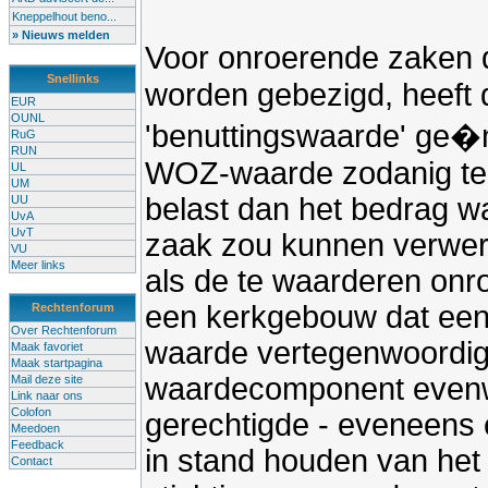
Kneppelhout beno...
» Nieuws melden
Voor onroerende zaken d
Snellinks
worden gebezigd, heeft
EUR
OUNL
'benuttingswaarde' ge�n
RuG
RUN
WOZ-waarde zodanig te 
UL
UM
belast dan het bedrag w
UU
UvA
UvT
zaak zou kunnen verwerv
VU
Meer links
als de te waarderen onr
een kerkgebouw dat een 
Rechtenforum
Over Rechtenforum
waarde vertegenwoordig
Maak favoriet
Maak startpagina
waardecomponent evenw
Mail deze site
Link naar ons
Colofon
gerechtigde - eveneens ee
Meedoen
Feedback
in stand houden van he
Contact