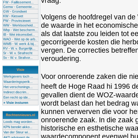
vraag.
FW - Faillissement...
Gemw - Gemeente...
GW - Grondwet
Volgens de hoofdregel van de
KW - Kieswet
PW - Provinciewet
de waarde in het economische 
WW - Werkloosheid...
Wbp - Wet bescherm...
als dat laatste zou leiden tot
IB - Wet inkomstbel...
WAO - Wet op de arb..
gecorrigeerde kosten die herb
WWB - W. werk & bij...
vergen. De correcties betreffe
RV - W. v. Burgerlijk...
Sr - W. v. Strafrecht
veroudering.
Sv - W. v. Strafvor...
Visie
Voor onroerende zaken die ni
Werkgevers toch ...
Waarderingsperik...
heeft de Hoge Raad hi 1996 de
Het verschonings...
Indirect discrim...
gevallen dient de WOZ-waarde 
Een recht op ide...
wordt belast dan het bedrag 
» Visie insturen
kunnen verwerven die voor hem
Rechtennieuws.nl
onroerende zaak. In die zaak 
Loods mag worden...
historische en esthetische wa
KPN bereikt akko...
Van der Steur wi...
waardecomponent evenwel bui
AKD adviseert de...