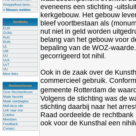
Kneppelhout beno...
eveneens een stichting -uitslu
» Nieuws melden
kerkgebouw. Het gebouw leverd
bleef voortbestaan als (monu
Snellinks
EUR
nut niet in geld worden uitgedr
OUNL
RuG
belang van het gebouw voor de
RUN
bepaling van de WOZ-waarde.
UL
UM
gecorrigeerd tot nihil.
UU
UvA
UvT
VU
Ook in de zaak over de Kunsth
Meer links
commercieel gebruik. Conform
Rechtenforum
gemeente Rotterdam de waarde
Over Rechtenforum
Volgens de stichting was de w
Maak favoriet
Maak startpagina
stichting daarbij naar het arre
Mail deze site
Link naar ons
Raad oordeelde de rechtbank R
Colofon
Meedoen
ook voor de Kunsthal een nihi
Feedback
Contact