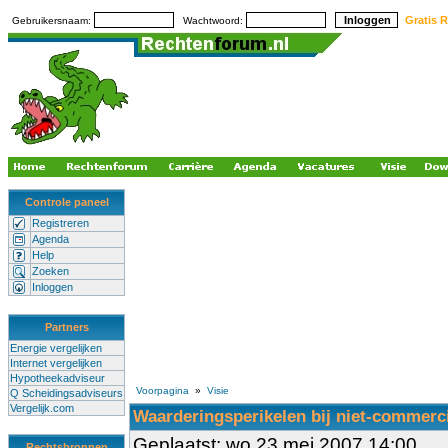
Gratis R
Gebruikersnaam:
Wachtwoord:
Controle paneel
Registreren
Agenda
Help
Zoeken
Inloggen
Partners
Energie vergelijken
Internet vergelijken
Hypotheekadviseur
Voorpagina
»
Visie
Q Scheidingsadviseurs
Vergelijk.com
Waarderingsperikelen bij niet-commerc
Geplaatst: wo 23 mei 2007 14:00
Rechtsbronnen