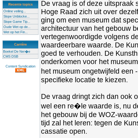
De vraag is of deze uitspraak 
Recente topics
Hoge Raad zich uit over dezel
Online veiling...
Slope Unblocke...
ging om een museum dat spec
Slope Game Tip...
architectuur van het gebouw b
Oude Wet op de...
Wet op het Fin...
vertegenwoordigde volgens de 
waardeerbare waarde. De Kunsth
Carrière
goed te verhouden. De Kunstha
Boekel De Ner�e
CMS DSB
onderkomen voor het museum. D
Content Syndication
het museum ongetwijfeld een - 
specifieke locatie te kiezen.
De vraag dringt zich dan ook
wel een re�le waarde is, nu d
het gebouw bij de WOZ-waarder
tijd zal het leren: tegen de Ku
cassatie open.