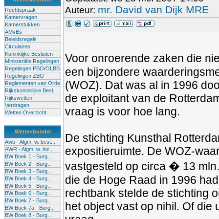
mr. David van Dijk MRE
Auteur:
Rechtspraak
Kamervragen
Kamerstukken
AMvBs
Beleidsregels
Circulaires
Koninklijke Besluiten
Voor onroerende zaken die nie
Ministeriële Regelingen
Regelingen PBO/OLBB
een bijzondere waarderingsme
Regelingen ZBO
(WOZ). Dat was al in 1996 doo
Reglementen van Orde
Rijkskoninklijke Besl.
de exploitant van de Rotterda
Rijkswetten
Verdragen
vraag is voor hoe lang.
Wetten Overzicht
Wettenbundel
De stichting Kunsthal Rotterd
Awb - Algm. w. best...
expositieruimte. De WOZ-waar
AWR - Algm. w. inz...
BW Boek 1 - Burg...
vastgesteld op circa � 13 mln.
BW Boek 2 - Burg...
BW Boek 3 - Burg...
die de Hoge Raad in 1996 had
BW Boek 4 - Burg...
BW Boek 5 - Burg...
rechtbank stelde de stichting 
BW Boek 6 - Burg...
BW Boek 7 - Burg...
het object vast op nihil. Of di
BW Boek 7a - Burg...
BW Boek 8 - Burg...