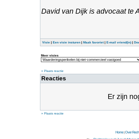
David van Dijk is advocaat te
Visie
|
Een visie insturen
|
Maak favoriet
|
E-mail vriend(in)
|
Do
Meer visies
» Plaats reactie
Reacties
Er zijn no
» Plaats reactie
Home
Over Recht
|