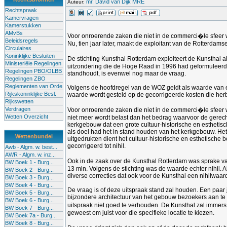
mr. David van Dijk MRE
Auteur:
Rechtspraak
Kamervragen
Kamerstukken
AMvBs
Voor onroerende zaken die niet in de commerci�le sfeer
Beleidsregels
Nu, tien jaar later, maakt de exploitant van de Rotterdam
Circulaires
Koninklijke Besluiten
De stichting Kunsthal Rotterdam exploiteert de Kunsthal
Ministeriële Regelingen
uitzondering die de Hoge Raad in 1996 had geformuleerd oo
Regelingen PBO/OLBB
standhoudt, is evenwel nog maar de vraag.
Regelingen ZBO
Reglementen van Orde
Volgens de hoofdregel van de WOZ geldt als waarde van e
Rijkskoninklijke Besl.
waarde wordt gesteld op de gecorrigeerde kosten die herb
Rijkswetten
Verdragen
Voor onroerende zaken die niet in de commerci�le sfeer
Wetten Overzicht
niet meer wordt belast dan het bedrag waarvoor de gerec
kerkgebouw dat een grote cultuur-historische en estheti
als doel had het in stand houden van het kerkgebouw. He
Wettenbundel
uitgedrukten dient het cultuur-historische en esthetisc
gecorrigeerd tot nihil.
Awb - Algm. w. best...
AWR - Algm. w. inz...
Ook in de zaak over de Kunsthal Rotterdam was sprake 
BW Boek 1 - Burg...
13 mln. Volgens de stichting was de waarde echter nihil.
BW Boek 2 - Burg...
diverse correcties dat ook voor de Kunsthal een nihilwaar
BW Boek 3 - Burg...
BW Boek 4 - Burg...
De vraag is of deze uitspraak stand zal houden. Een paa
BW Boek 5 - Burg...
bijzondere architectuur van het gebouw bezoekers aan te 
BW Boek 6 - Burg...
uitspraak niet goed te verhouden. De Kunsthal zal immers
BW Boek 7 - Burg...
geweest om juist voor die specifieke locatie te kiezen.
BW Boek 7a - Burg...
BW Boek 8 - Burg...