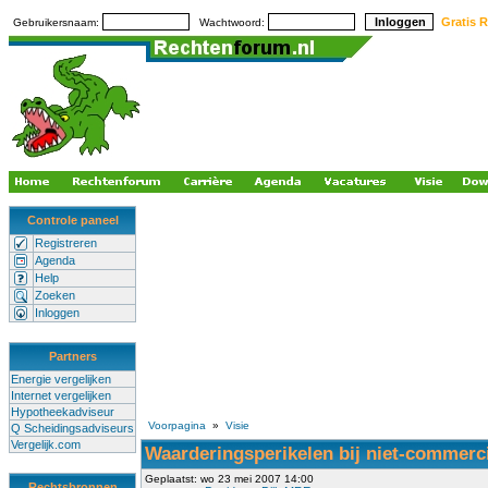
Gratis R
Gebruikersnaam:
Wachtwoord:
Controle paneel
Registreren
Agenda
Help
Zoeken
Inloggen
Partners
Energie vergelijken
Internet vergelijken
Hypotheekadviseur
Voorpagina
»
Visie
Q Scheidingsadviseurs
Vergelijk.com
Waarderingsperikelen bij niet-commerc
Geplaatst: wo 23 mei 2007 14:00
Rechtsbronnen