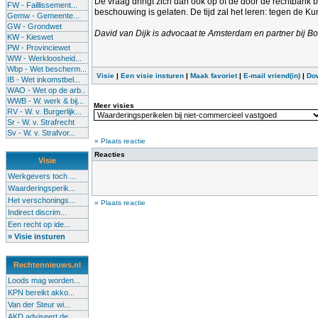
De vraag dringt zich dan ook op of de door de rechtbank
FW - Faillissement...
beschouwing is gelaten. De tijd zal het leren: tegen de K
Gemw - Gemeente...
GW - Grondwet
David van Dijk is advocaat te Amsterdam en partner bij 
KW - Kieswet
PW - Provinciewet
WW - Werkloosheid...
Wbp - Wet bescherm...
Visie
|
Een visie insturen
|
Maak favoriet
|
E-mail vriend(in)
|
Do
IB - Wet inkomstbel...
WAO - Wet op de arb..
WWB - W. werk & bij...
Meer visies
RV - W. v. Burgerlijk...
Sr - W. v. Strafrecht
Sv - W. v. Strafvor...
» Plaats reactie
Reacties
Visie
Werkgevers toch ...
Waarderingsperik...
Het verschonings...
» Plaats reactie
Indirect discrim...
Een recht op ide...
» Visie insturen
Rechtennieuws.nl
Loods mag worden...
KPN bereikt akko...
Van der Steur wi...
AKD adviseert de...