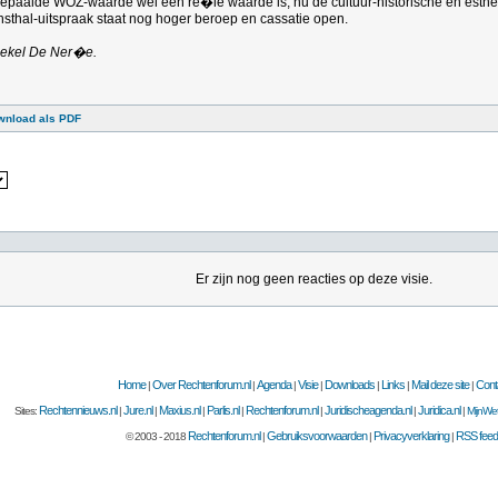
 bepaalde WOZ-waarde wel een re�le waarde is, nu de cultuur-historische en esth
unsthal-uitspraak staat nog hoger beroep en cassatie open.
Boekel De Ner�e.
wnload als PDF
Er zijn nog geen reacties op deze visie.
Home
Over Rechtenforum.nl
Agenda
Visie
Downloads
Links
Mail deze site
Cont
|
|
|
|
|
|
|
Rechtennieuws.nl
Jure.nl
Maxius.nl
Parlis.nl
Rechtenforum.nl
Juridischeagenda.nl
Juridica.nl
Sites:
|
|
|
|
|
|
|
MijnWet
Rechtenforum.nl
Gebruiksvoorwaarden
Privacyverklaring
RSS feed
© 2003 - 2018
|
|
|