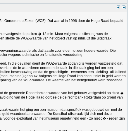
 Wet Onroerende Zaken (WOZ). Dat was al in 1996 door de Hoge Raad bepaald.
te vastgesteld op circa � 13 mln. Maar volgens de stichting was de
en stelde de WOZ-waarde van het object vast op nihil. Of die uitspraak
ervangingswaarde' als dat laatste zou leiden tot een hogere waarde. Die
actor wegens technische en functionele veroudering.
rd. In die gevallen dient de WOZ-waarde zodanig te worden vastgesteld dat
vert als de te waarderen onroerende zaak. In die zaak ging het om een
uiten beschouwing omdat de gerechtigde - eveneens een stichting -uitsluitend
ls (monumentaal) gebouw. Volgens de Hoge Raad kan dat nut niet in geld worden
 de bepaling van de WOZ-waarde. De waarde van het kerkgebouw werd zodoende
had de gemeente Rotterdam de waarde van het gebouw vastgesteld op circa �
 In navolging van de Hoge Raad oordeelde de rechtbank Rotterdam op grond van
een zaak waarin het ging om een museum dat specifiek was gebouwd om met de
p geld waardeerbare waarde. De Kunsthal-uitspraak lijkt zich met deze
l voor de exploitant van het museum ongetwijfeld een - zo niet d� - reden zijn