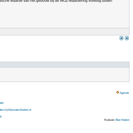
etische waarde van het gebouw bij de WOZ-waardering volledig buiten
Agenda
act
ten.nl
|
AdvocatenZoeken.nl
s
Realisatie:
Blue Horizon