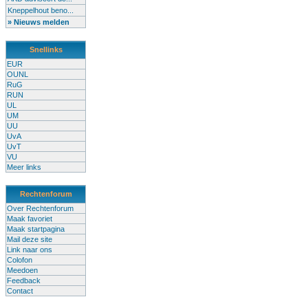
Kneppelhout beno...
» Nieuws melden
Snellinks
EUR
OUNL
RuG
RUN
UL
UM
UU
UvA
UvT
VU
Meer links
Rechtenforum
Over Rechtenforum
Maak favoriet
Maak startpagina
Mail deze site
Link naar ons
Colofon
Meedoen
Feedback
Contact