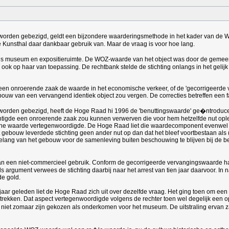
 worden gebezigd, geldt een bijzondere waarderingsmethode in het kader van de
se Kunsthal daar dankbaar gebruik van. Maar de vraag is voor hoe lang.
 als museum en expositieruimte. De WOZ-waarde van het object was door de gemeen
k op haar van toepassing. De rechtbank stelde de stichting onlangs in het gelijk 
en onroerende zaak de waarde in het economische verkeer, of de 'gecorrigeerde v
ouw van een vervangend identiek object zou vergen. De correcties betreffen een f
 worden gebezigd, heeft de Hoge Raad hi 1996 de 'benuttingswaarde' ge�ntroducee
htigde een onroerende zaak zou kunnen verwerven die voor hem hetzelfde nut ople
sche waarde vertegenwoordigde. De Hoge Raad liet die waardecomponent evenwel b
t gebouw leverdede stichting geen ander nut op dan dat het bleef voortbestaan a
he belang van het gebouw voor de samenleving buiten beschouwing te blijven bij
van een niet-commercieel gebruik. Conform de gecorrigeerde vervangingswaarde 
 Als argument verwees de stichting daarbij naar het arrest van tien jaar daarvoor.
de gold.
r jaar geleden liet de Hoge Raad zich uit over dezelfde vraag. Het ging toen om 
trekken. Dat aspect vertegenwoordigde volgens de rechter toen wel degelijk een o
 niet zomaar zijn gekozen als onderkomen voor het museum. De uitstraling ervan za