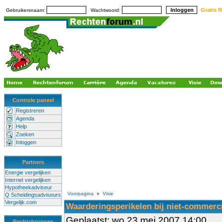
Gratis R
Gebruikersnaam:
Wachtwoord:
Controle paneel
Registreren
Agenda
Help
Zoeken
Inloggen
Partners
Energie vergelijken
Internet vergelijken
Hypotheekadviseur
Voorpagina
»
Visie
Q Scheidingsadviseurs
Vergelijk.com
Waarderingsperikelen bij niet-commerc
Geplaatst: wo 23 mei 2007 14:00
Rechtsbronnen