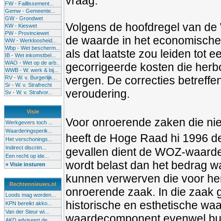
vraag.
FW - Faillissement...
Gemw - Gemeente...
GW - Grondwet
Volgens de hoofdregel van de
KW - Kieswet
PW - Provinciewet
de waarde in het economische 
WW - Werkloosheid...
Wbp - Wet bescherm...
als dat laatste zou leiden tot
IB - Wet inkomstbel...
WAO - Wet op de arb..
gecorrigeerde kosten die herb
WWB - W. werk & bij...
vergen. De correcties betreffe
RV - W. v. Burgerlijk...
Sr - W. v. Strafrecht
veroudering.
Sv - W. v. Strafvor...
Visie
Voor onroerende zaken die ni
Werkgevers toch ...
Waarderingsperik...
heeft de Hoge Raad hi 1996 de
Het verschonings...
Indirect discrim...
gevallen dient de WOZ-waarde 
Een recht op ide...
wordt belast dan het bedrag 
» Visie insturen
kunnen verwerven die voor hem
Rechtennieuws.nl
onroerende zaak. In die zaak 
Loods mag worden...
historische en esthetische wa
KPN bereikt akko...
Van der Steur wi...
waardecomponent evenwel bui
AKD adviseert de...