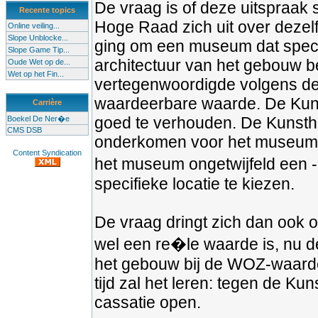
De vraag is of deze uitspraak 
Recente topics
Hoge Raad zich uit over dezel
Online veiling...
Slope Unblocke...
ging om een museum dat spec
Slope Game Tip...
architectuur van het gebouw b
Oude Wet op de...
Wet op het Fin...
vertegenwoordigde volgens de 
waardeerbare waarde. De Kunsth
Carrière
goed te verhouden. De Kunstha
Boekel De Ner�e
CMS DSB
onderkomen voor het museum. D
Content Syndication
het museum ongetwijfeld een - 
specifieke locatie te kiezen.
De vraag dringt zich dan ook
wel een re�le waarde is, nu d
het gebouw bij de WOZ-waarder
tijd zal het leren: tegen de Ku
cassatie open.