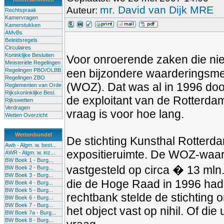
mr. David van Dijk MRE
Auteur:
Rechtspraak
Kamervragen
Kamerstukken
AMvBs
Beleidsregels
Circulaires
Koninklijke Besluiten
Voor onroerende zaken die nie
Ministeriële Regelingen
Regelingen PBO/OLBB
een bijzondere waarderingsme
Regelingen ZBO
(WOZ). Dat was al in 1996 doo
Reglementen van Orde
Rijkskoninklijke Besl.
de exploitant van de Rotterda
Rijkswetten
Verdragen
vraag is voor hoe lang.
Wetten Overzicht
Wettenbundel
De stichting Kunsthal Rotterd
Awb - Algm. w. best...
expositieruimte. De WOZ-waar
AWR - Algm. w. inz...
BW Boek 1 - Burg...
vastgesteld op circa � 13 mln.
BW Boek 2 - Burg...
BW Boek 3 - Burg...
die de Hoge Raad in 1996 had
BW Boek 4 - Burg...
BW Boek 5 - Burg...
rechtbank stelde de stichting 
BW Boek 6 - Burg...
BW Boek 7 - Burg...
het object vast op nihil. Of di
BW Boek 7a - Burg...
BW Boek 8 - Burg...