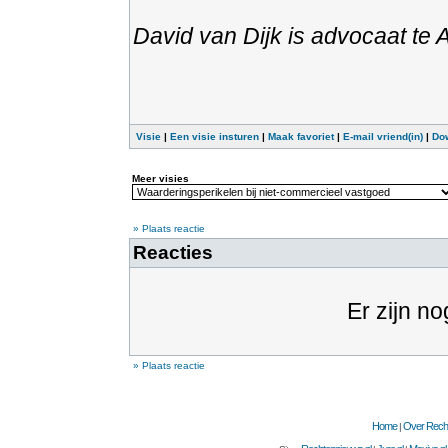
David van Dijk is advocaat te
Visie
|
Een visie insturen
|
Maak favoriet
|
E-mail vriend(in)
|
Do
Meer visies
» Plaats reactie
Reacties
Er zijn no
» Plaats reactie
Home
Over Recht
|