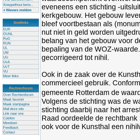
Kneppelhout beno...
eveneens een stichting -uitslu
» Nieuws melden
kerkgebouw. Het gebouw leverd
bleef voortbestaan als (monu
Snellinks
EUR
nut niet in geld worden uitgedr
OUNL
RuG
belang van het gebouw voor de
RUN
bepaling van de WOZ-waarde.
UL
UM
gecorrigeerd tot nihil.
UU
UvA
UvT
VU
Ook in de zaak over de Kunsth
Meer links
commercieel gebruik. Conform
Rechtenforum
gemeente Rotterdam de waarde
Over Rechtenforum
Volgens de stichting was de w
Maak favoriet
Maak startpagina
stichting daarbij naar het arre
Mail deze site
Link naar ons
Raad oordeelde de rechtbank R
Colofon
Meedoen
ook voor de Kunsthal een nihi
Feedback
Contact