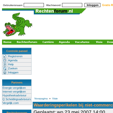
Gratis R
Gebruikersnaam:
Wachtwoord:
Controle paneel
Registreren
Agenda
Help
Zoeken
Inloggen
Partners
Energie vergelijken
Internet vergelijken
Hypotheekadviseur
Voorpagina
»
Visie
Q Scheidingsadviseurs
Vergelijk.com
Waarderingsperikelen bij niet-commerc
Geplaatst: wo 23 mei 2007 14:00
Rechtsbronnen