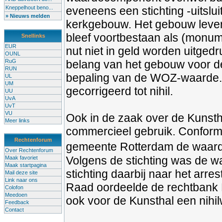
Kneppelhout beno...
eveneens een stichting -uitslu
» Nieuws melden
kerkgebouw. Het gebouw leverd
bleef voortbestaan als (monu
Snellinks
EUR
nut niet in geld worden uitgedr
OUNL
RuG
belang van het gebouw voor de
RUN
bepaling van de WOZ-waarde.
UL
UM
gecorrigeerd tot nihil.
UU
UvA
UvT
VU
Ook in de zaak over de Kunsth
Meer links
commercieel gebruik. Conform
Rechtenforum
gemeente Rotterdam de waarde
Over Rechtenforum
Volgens de stichting was de w
Maak favoriet
Maak startpagina
stichting daarbij naar het arre
Mail deze site
Link naar ons
Raad oordeelde de rechtbank R
Colofon
Meedoen
ook voor de Kunsthal een nihi
Feedback
Contact