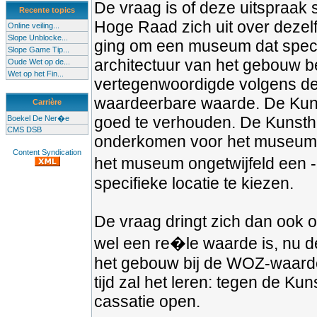
De vraag is of deze uitspraak 
Recente topics
Hoge Raad zich uit over dezel
Online veiling...
Slope Unblocke...
ging om een museum dat spec
Slope Game Tip...
architectuur van het gebouw b
Oude Wet op de...
Wet op het Fin...
vertegenwoordigde volgens de 
waardeerbare waarde. De Kunsth
Carrière
goed te verhouden. De Kunstha
Boekel De Ner�e
CMS DSB
onderkomen voor het museum. D
Content Syndication
het museum ongetwijfeld een - 
specifieke locatie te kiezen.
De vraag dringt zich dan ook
wel een re�le waarde is, nu d
het gebouw bij de WOZ-waarder
tijd zal het leren: tegen de Ku
cassatie open.