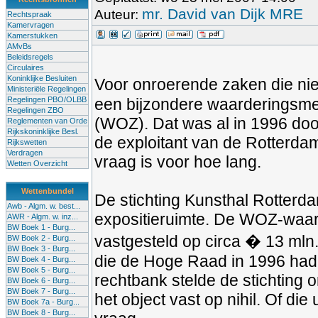
mr. David van Dijk MRE
Auteur:
Rechtspraak
Kamervragen
Kamerstukken
AMvBs
Beleidsregels
Circulaires
Koninklijke Besluiten
Voor onroerende zaken die nie
Ministeriële Regelingen
Regelingen PBO/OLBB
een bijzondere waarderingsme
Regelingen ZBO
(WOZ). Dat was al in 1996 doo
Reglementen van Orde
Rijkskoninklijke Besl.
de exploitant van de Rotterda
Rijkswetten
Verdragen
vraag is voor hoe lang.
Wetten Overzicht
Wettenbundel
De stichting Kunsthal Rotterd
Awb - Algm. w. best...
expositieruimte. De WOZ-waar
AWR - Algm. w. inz...
BW Boek 1 - Burg...
vastgesteld op circa � 13 mln.
BW Boek 2 - Burg...
BW Boek 3 - Burg...
die de Hoge Raad in 1996 had
BW Boek 4 - Burg...
BW Boek 5 - Burg...
rechtbank stelde de stichting 
BW Boek 6 - Burg...
BW Boek 7 - Burg...
het object vast op nihil. Of di
BW Boek 7a - Burg...
BW Boek 8 - Burg...