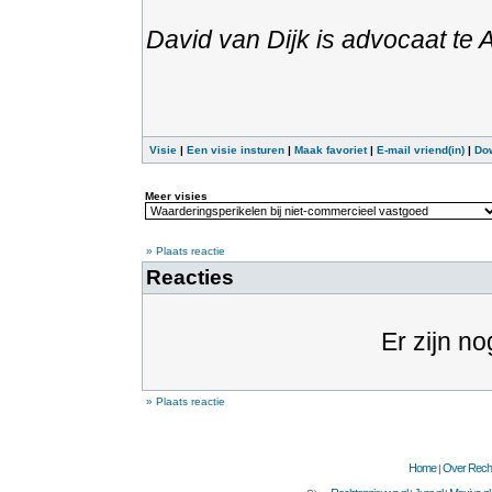
David van Dijk is advocaat te
Visie
|
Een visie insturen
|
Maak favoriet
|
E-mail vriend(in)
|
Do
Meer visies
» Plaats reactie
Reacties
Er zijn no
» Plaats reactie
Home
Over Recht
|