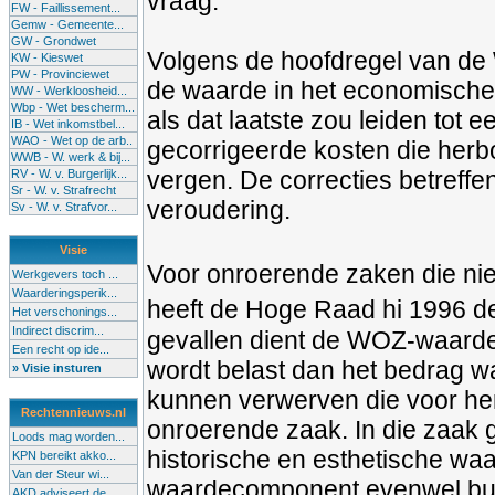
vraag.
FW - Faillissement...
Gemw - Gemeente...
GW - Grondwet
Volgens de hoofdregel van de
KW - Kieswet
PW - Provinciewet
de waarde in het economische 
WW - Werkloosheid...
Wbp - Wet bescherm...
als dat laatste zou leiden tot
IB - Wet inkomstbel...
WAO - Wet op de arb..
gecorrigeerde kosten die herb
WWB - W. werk & bij...
vergen. De correcties betreffe
RV - W. v. Burgerlijk...
Sr - W. v. Strafrecht
veroudering.
Sv - W. v. Strafvor...
Visie
Voor onroerende zaken die ni
Werkgevers toch ...
Waarderingsperik...
heeft de Hoge Raad hi 1996 de
Het verschonings...
Indirect discrim...
gevallen dient de WOZ-waarde 
Een recht op ide...
wordt belast dan het bedrag 
» Visie insturen
kunnen verwerven die voor hem
Rechtennieuws.nl
onroerende zaak. In die zaak 
Loods mag worden...
historische en esthetische wa
KPN bereikt akko...
Van der Steur wi...
waardecomponent evenwel bui
AKD adviseert de...